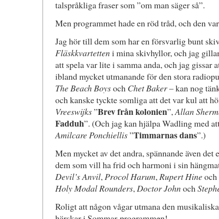
talspråkliga fraser som ”om man säger så”.
Men programmet hade en röd tråd, och den var
Jag hör till dem som har en försvarlig bunt sk
Fläskkvartetten
i mina skivhyllor, och jag gill
att spela var lite i samma anda, och jag gissar
ibland mycket utmanande för den stora radiopu
The Beach Boys
och
Chet Baker
– kan nog tänka
och kanske tyckte somliga att det var kul att hö
Brev från kolonien
Vreeswijks
”
”,
Allan Sherm
Fadduh
”. (Och jag kan hjälpa Wadling med at
Timmarnas dans
Amilcare Ponchiellis
”
”.)
Men mycket av det andra, spännande även det e
dem som vill ha frid och harmoni i sin hängma
Devil’s Anvil
,
Procol Harum
,
Rupert Hine
och
Holy Modal Rounders
,
Doctor John
och
Steph
Roligt att någon vågar utmana den musikaliska
härskar i Sommar-programmen!