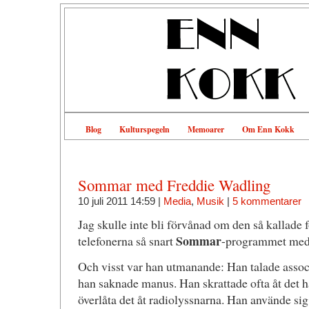
Blog
Kulturspegeln
Memoarer
Om Enn Kokk
Sommar med Freddie Wadling
10 juli 2011 14:59 |
Media
,
Musik
|
5 kommentarer
Jag skulle inte bli förvånad om den så kallade 
Sommar
telefonerna så snart
-programmet me
Och visst var han utmanande: Han talade assoc
han saknade manus. Han skrattade ofta åt det han
överlåta det åt radiolyssnarna. Han använde sig 