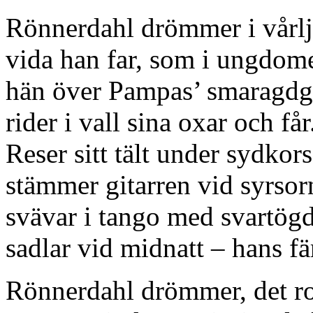
Rönnerdahl drömmer i vårlju
vida han far, som i ungdome
hän över Pampas’ smaragdgr
rider i vall sina oxar och får
Reser sitt tält under sydkors
stämmer gitarren vid syrsor
svävar i tango med svartögd
sadlar vid midnatt – hans fä
Rönnerdahl drömmer, det rod