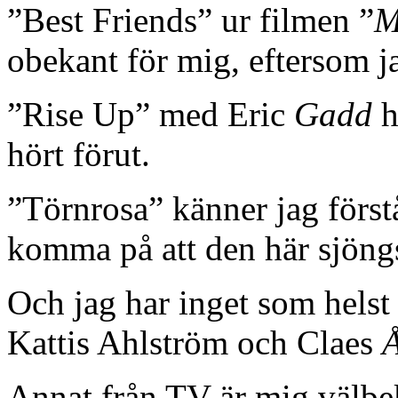
”Best Friends” ur filmen ”
M
obekant för mig, eftersom ja
”Rise Up” med Eric
Gadd
h
hört förut.
”Törnrosa” känner jag förstå
komma på att den här sjöng
Och jag har inget som hels
Kattis Ahlström och Claes
Annat från TV är mig välbek