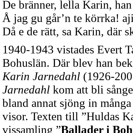
De bränner, lella Karin, han
Å jag gu går’n te körrka! aj
Då e de rätt, sa Karin, där s
1940-1943 vistades Evert T
Bohuslän. Där blev han bek
Karin Jarnedahl
(1926-2001
Jarnedahl
kom att bli sång
bland annat sjöng in många
visor. Texten till ”Huldas K
vissamling ”
Ballader i Bo