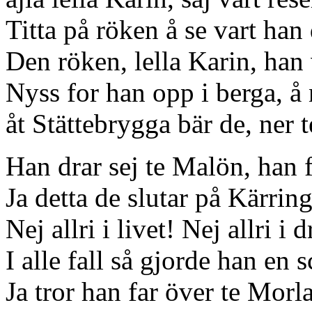
Titta på röken å se vart han 
Den röken, lella Karin, han v
Nyss for han opp i berga, å 
åt Stättebrygga bär de, ner
Han drar sej te Malön, han 
Ja detta de slutar på Kärrin
Nej allri i livet! Nej allri 
I alle fall så gjorde han en
Ja tror han far över te Mor