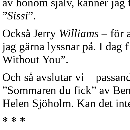
av honom själv, känner jag t
”
Sissi
”.
Också Jerry
Williams
– för a
jag gärna lyssnar på. I dag 
Without You”.
Och så avslutar vi – passa
”Sommaren du fick” av Be
Helen Sjöholm. Kan det int
* * *