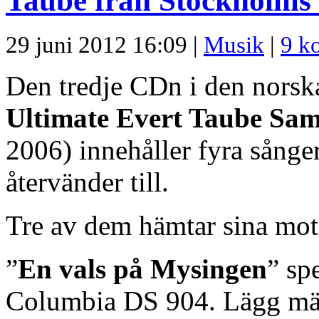
Taube från Stockholms
29 juni 2012 16:09 |
Musik
|
9 k
Den tredje CDn i den nors
Ultimate Evert Taube Sam
2006) innehåller fyra sånge
återvänder till.
Tre av dem hämtar sina mot
”
En vals på Mysingen
” sp
Columbia DS 904. Lägg märk