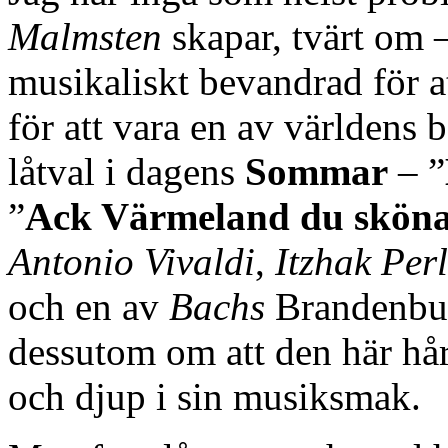
Malmsten
skapar, tvärt om – 
musikaliskt bevandrad för a
för att vara en av världens b
låtval i dagens
Sommar
– ”
”
Ack Värmeland du skön
Antonio Vivaldi
,
Itzhak Per
och en av
Bachs
Brandenbur
dessutom om att den här hå
och djup i sin musiksmak.