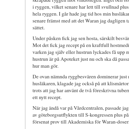
i ryggen, vilket senare har lett till svullnad plu
hela ryggen. I går hade jag tid hos min husläka
senare främst med att det Waran jag dagligen ta
sättet.
Under påsken fick jag sen hosta, särskilt besvär
Mot det fick jag recept på en kraftfull hostmedi
varken jag själv eller hustrun lyckades få upp
hustrun är på Apoteket just nu och ska då pass
hur man gör.
De ovan nämnda ryggbesvären dominerar just n
husläkaren, klagade jag också på att klismärtor
trots att jag har använt de två föreskrivna tuber
ett nytt recept.
När jag ändå var på Vårdcentralen, passade jag
av göteborgsutflykten till S-kongressen plus 
försenat prov till Akademiska för Waran-doser