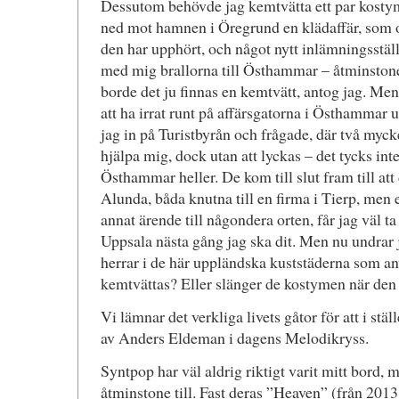
Dessutom behövde jag kemtvätta ett par kostym
ned mot hamnen i Öregrund en klädaffär, som 
den har upphört, och något nytt inlämningsställ
med mig brallorna till Östhammar – åtminston
borde det ju finnas en kemtvätt, antog jag. Men
att ha irrat runt på affärsgatorna i Östhammar 
jag in på Turistbyrån och frågade, där två myck
hjälpa mig, dock utan att lyckas – det tycks int
Östhammar heller. De kom till slut fram till at
Alunda, båda knutna till en firma i Tierp, men 
annat ärende till någondera orten, får jag väl 
Uppsala nästa gång jag ska dit. Men nu undrar 
herrar i de här uppländska kuststäderna som 
kemtvättas? Eller slänger de kostymen när den 
Vi lämnar det verkliga livets gåtor för att i stä
av Anders Eldeman i dagens Melodikryss.
Syntpop har väl aldrig riktigt varit mitt bord,
åtminstone till. Fast deras ”Heaven” (från 2013,