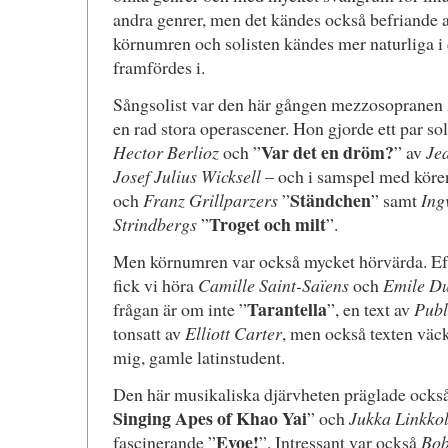
andra genrer, men det kändes också befriande a
körnumren och solisten kändes mer naturliga 
framfördes i.
Sångsolist var den här gången mezzosopranen
en rad stora operascener. Hon gjorde ett par s
Var det en dröm?
Hector Berlioz
och ”
” av
Jea
Josef Julius Wicksell
– och i samspel med köre
Ständchen
och
Franz Grillparzers
”
” samt
Ing
Troget och milt
Strindbergs
”
”.
Men körnumren var också mycket hörvärda. Eft
fick vi höra
Camille Saint-Saïens
och
Emile D
Tarantella
frågan är om inte ”
”, en text av
Publ
tonsatt av
Elliott Carter
, men också texten väc
mig, gamle latinstudent.
Den här musikaliska djärvheten präglade ocks
Singing Apes of Khao Yai
” och
Jukka Linkko
Evoe!
fascinerande ”
”. Intressant var också
Bob