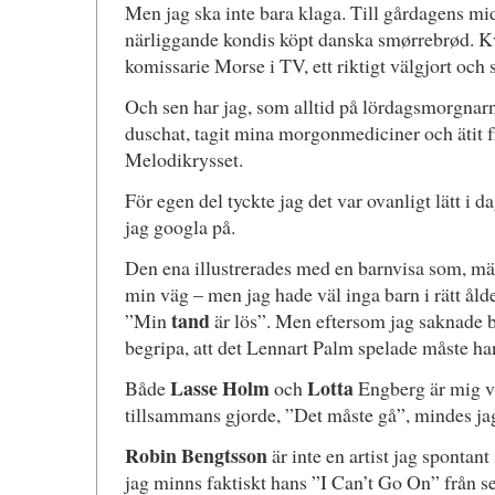
Men jag ska inte bara klaga. Till gårdagens mi
närliggande kondis köpt danska smørrebrød. K
komissarie Morse i TV, ett riktigt välgjort och 
Och sen har jag, som alltid på lördagsmorgnarna,
duschat, tagit mina morgonmediciner och ätit fr
Melodikrysset.
För egen del tyckte jag det var ovanligt lätt i d
jag googla på.
Den ena illustrerades med en barnvisa som, mär
min väg – men jag hade väl inga barn i rätt åld
tand
”Min
är lös”. Men eftersom jag saknade 
begripa, att det Lennart Palm spelade måste ha
Lasse Holm
Lotta
Både
och
Engberg är mig vä
tillsammans gjorde, ”Det måste gå”, mindes jag
Robin Bengtsson
är inte en artist jag spontan
jag minns faktiskt hans ”I Can’t Go On” från s