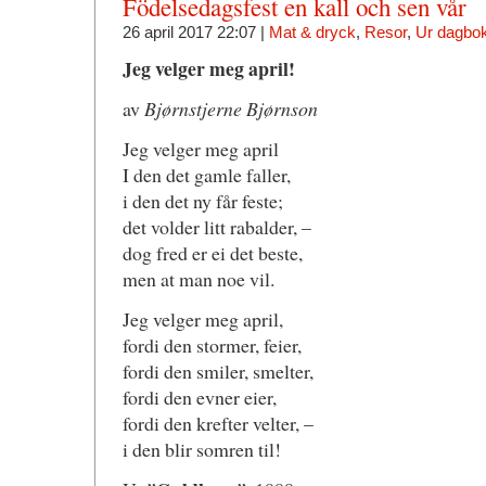
Födelsedagsfest en kall och sen vår
26 april 2017 22:07 |
Mat & dryck
,
Resor
,
Ur dagbo
Jeg velger meg april!
av
Bjørnstjerne Bjørnson
Jeg velger meg april
I den det gamle faller,
i den det ny får feste;
det volder litt rabalder, –
dog fred er ei det beste,
men at man noe vil.
Jeg velger meg april,
fordi den stormer, feier,
fordi den smiler, smelter,
fordi den evner eier,
fordi den krefter velter, –
i den blir somren til!