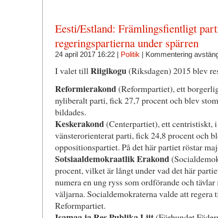
Eesti/Estland: Främlingsfientligt part
regeringspartierna under spärren
24 april 2017 16:22 |
Politik
|
Kommentering avstän
Riigikogu
I valet till
(Riksdagen) 2015 blev resu
Reformierakond
(Reformpartiet), ett borgerli
nyliberalt parti, fick 27,7 procent och blev st
bildades.
Keskerakond
(Centerpartiet), ett centristiskt, 
vänsterorienterat parti, fick 24,8 procent och b
oppositionspartiet. På det här partiet röstar maj
Sotsiaaldemokraatlik Erakond
(Socialdemokra
procent, vilket är långt under vad det här partiet
numera en ung ryss som ordförande och tävlar
väljarna. Socialdemokraterna valde att regera
Reformpartiet.
Isamaa ja Res Publika Liit
(Förbundet Fädern