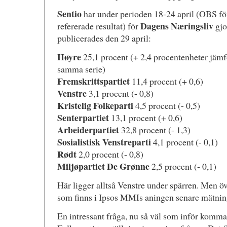
Sentio
har under perioden 18-24 april (OBS fö
Dagens Næringsliv
refererade resultat) för
gjo
publicerades den 29 april:
Høyre
25,1 procent (+ 2,4 procentenheter jäm
samma serie)
Fremskrittspartiet
11,4 procent (+ 0,6)
Venstre
3,1 procent (- 0,8)
Kristelig Folkeparti
4,5 procent (- 0,5)
Senterpartiet
13,1 procent (+ 0,6)
Arbeiderpartiet
32,8 procent (- 1,3)
Sosialistisk Venstreparti
4,1 procent (- 0,1)
Rødt
2,0 procent (- 0,8)
Miljøpartiet De Grønne
2,5 procent (- 0,1)
Här ligger alltså Venstre under spärren. Men öv
som finns i Ipsos MMIs aningen senare mätnin
En intressant fråga, nu så väl som inför komman