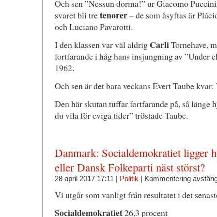
Och sen ”Nessun dorma!” ur Giacomo Puccinis
tenorer
svaret bli tre
– de som åsyftas är Plác
och Luciano Pavarotti.
Carli
I den klassen var väl aldrig
Tornehave, m
fortfarande i håg hans insjungning av ”Under e
1962.
Och sen är det bara veckans Evert Taube kvar:
Den här skutan tuffar fortfarande på, så länge h
du vila för eviga tider” tröstade Taube.
Danmark: Socialdemokratiet ligger h
eller Dansk Folkeparti näst störst?
28 april 2017 17:11 |
Politik
|
Kommentering avstän
Vi utgår som vanligt från resultatet i det senas
Socialdemokratiet
26,3 procent