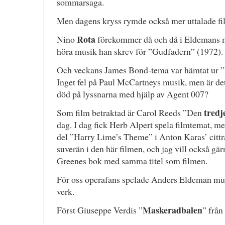
sommarsaga.
Men dagens kryss rymde också mer uttalade fi
Rota
Nino
förekommer då och då i Eldemans me
höra musik han skrev för ”Gudfadern” (1972).
Och veckans James Bond-tema var hämtat ur 
Inget fel på Paul McCartneys musik, men är de
död på lyssnarna med hjälp av Agent 007?
tredj
Som film betraktad är Carol Reeds ”Den
dag. I dag fick Herb Alpert spela filmtemat, me
del ”Harry Lime’s Theme” i Anton Karas’ cittr
suverän i den här filmen, och jag vill också 
Greenes bok med samma titel som filmen.
För oss operafans spelade Anders Eldeman musi
verk.
Maskeradbalen
Först Giuseppe Verdis ”
” från