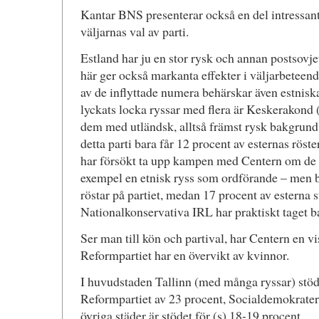
Kantar BNS presenterar också en del intressa
väljarnas val av parti.
Estland har ju en stor rysk och annan postsovje
här ger också markanta effekter i väljarbeteen
av de inflyttade numera behärskar även estniska
lyckats locka ryssar med flera är Keskerakond (
dem med utländsk, alltså främst rysk bakgrund
detta parti bara får 12 procent av esternas rös
har försökt ta upp kampen med Centern om de ry
exempel en etnisk ryss som ordförande – men b
röstar på partiet, medan 17 procent av esterna s
Nationalkonservativa IRL har praktiskt taget ba
Ser man till kön och partival, har Centern en v
Reformpartiet har en övervikt av kvinnor.
I huvudstaden Tallinn (med många ryssar) stöd
Reformpartiet av 23 procent, Socialdemokratern
övriga städer är stödet för (s) 18-19 procent.