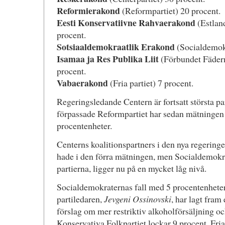
Reformierakond
(Reformpartiet) 20 procent.
Eesti Konservatiivne Rahvaerakond
(Estland
procent.
Sotsiaaldemokraatlik Erakond
(Socialdemokr
Isamaa ja Res Publika Liit
(Förbundet Fädern
procent.
Vabaerakond
(Fria partiet) 7 procent.
Regeringsledande Centern är fortsatt största pa
förpassade Reformpartiet har sedan mätningen
procentenheter.
Centerns koalitionspartners i den nya regeringe
hade i den förra mätningen, men Socialdemokrat
partierna, ligger nu på en mycket låg nivå.
Socialdemokraternas fall med 5 procentenheter
partiledaren,
Jevgeni Ossinovski
, har lagt fram
förslag om mer restriktiv alkoholförsäljning o
Konservativa Folkpartiet lockar 9 procent. Fria 