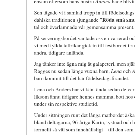
ensam eftersom hans hustru
Annica
hade blivit
Sen tågade vi i samlad tropp in till födelsedag
Röda små smu
dahlska traditionen sjungande ”
tal och överlämnade vår gemensamma present.
På serveringsbordet väntade oss en varierad o
vi med fyllda tallrikar gick in till festbordet i
andra, tidigare anlända.
Jag tänker inte ägna mig åt galapeteri, men sjä
Ragges nu sedan länge vuxna barn,
Lena
och
A
barn kommit till det här födelsedagsfirandet.
Lena och Anders har vi känt ända sedan de var 
liksom ännu tidigare hennes mamma, bott hos o
under sin respektive studietid.
Under sittningen runt det långa matbordet äska
bland deltagarna, 96-åriga Karin, tystnad och höl
formellt så väl som innehållsligt – till den som 