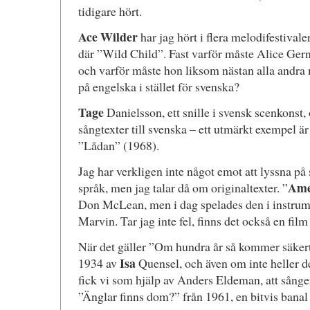
tidigare hört.
Ace Wilder
har jag hört i flera melodifestival
där ”Wild Child”. Fast varför måste Alice Gern
och varför måste hon liksom nästan alla andra 
på engelska i stället för svenska?
Tage
Danielsson, ett snille i svensk scenkonst, 
sångtexter till svenska – ett utmärkt exempel är
”Lådan” (1968).
Jag har verkligen inte något emot att lyssna på
Ame
språk, men jag talar då om originaltexter. ”
Don McLean, men i dag spelades den i instrum
Marvin. Tar jag inte fel, finns det också en fil
När det gäller ”Om hundra år så kommer säkert
Isa
1934 av
Quensel, och även om inte heller de
fick vi som hjälp av Anders Eldeman, att sång
”Änglar finns dom?” från 1961, en bitvis bana