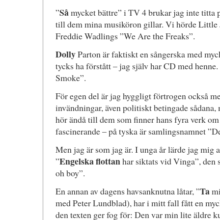
Så
”
mycket bättre” i TV 4 brukar jag inte titta 
till dem mina musiköron gillar. Vi hörde Little
Freddie Wadlings ”We Are the Freaks”.
Dolly
Parton är faktiskt en sångerska med myc
tycks ha förstått – jag själv har CD med henne.
Smoke”.
För egen del är jag hyggligt förtrogen också 
invändningar, även politiskt betingade sådana
hör ändå till dem som finner hans fyra verk o
fascinerande – på tyska är samlingsnamnet ”D
Men jag är som jag är. I unga år lärde jag mig
Engelska flottan
”
har siktats vid Vinga”, den 
oh boy”.
Ta
En annan av dagens havsanknutna låtar, ”
mig
med Peter Lundblad), har i mitt fall fått en my
den texten ger fog för: Den var min lite äldre 