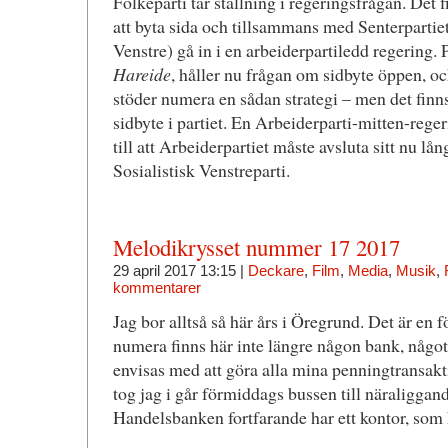
Folkeparti tar ställning i regeringsfrågan. Det 
att byta sida och tillsammans med Senterpartiet
Venstre) gå in i en arbeiderpartiledd regering. 
Hareide
, håller nu frågan om sidbyte öppen, och
stöder numera en sådan strategi – men det finn
sidbyte i partiet. En Arbeiderparti-mitten-rege
till att Arbeiderpartiet måste avsluta sitt nu l
Sosialistisk Venstreparti.
Melodikrysset nummer 17 2017
29 april 2017 13:15 |
Deckare
,
Film
,
Media
,
Musik
,
kommentarer
Jag bor alltså så här års i Öregrund. Det är en fö
numera finns här inte längre någon bank, någo
envisas med att göra alla mina penningtransakt
tog jag i går förmiddags bussen till näraligga
Handelsbanken fortfarande har ett kontor, som 