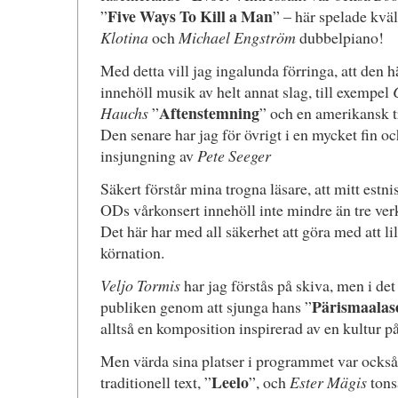
Five Ways To Kill a Man
”
” – här spelade kväl
Klotina
och
Michael Engström
dubbelpiano!
Med detta vill jag ingalunda förringa, att den
innehöll musik av helt annat slag, till exempel
Aftenstemning
Hauchs
”
” och en amerikansk tr
Den senare har jag för övrigt i en mycket fin o
insjungning av
Pete Seeger
Säkert förstår mina trogna läsare, att mitt estnisk
ODs vårkonsert innehöll inte mindre än tre ver
Det här har med all säkerhet att göra med att lil
körnation.
Veljo Tormis
har jag förstås på skiva, men i de
Pärismaalase
publiken genom att sjunga hans ”
alltså en komposition inspirerad av en kultur på
Men värda sina platser i programmet var ocks
Leelo
traditionell text, ”
”, och
Ester Mägis
tons