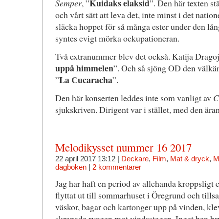
Kuidaks elaksid
Semper
, ”
”. Den här texten st
och vårt sätt att leva det, inte minst i det nati
släcka hoppet för så många ester under den lång
syntes evigt mörka ockupationeran.
Två extranummer blev det också. Katija Dragoj
uppå himmelen
”. Och så sjöng OD den välkä
La Cucaracha
”
”.
Den här konserten leddes inte som vanligt av
C
sjukskriven. Dirigent var i stället, med den är
Melodikysset nummer 16 2017
22 april 2017 13:12 |
Deckare
,
Film
,
Mat & dryck
,
M
dagboken
|
2 kommentarer
Jag har haft en period av allehanda kroppsligt 
flyttat ut till sommarhuset i Öregrund och ti
väskor, bagar och kartonger upp på vinden, kle
skrapade ryggen mot vindsstegen. Inget ben brut