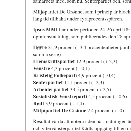
samarbeta med, som nu, Senterpartiet och, som
Miljøpartiet De Grønne, som i princip är blockn
lång tid tillbaka under fyraprocentsspärren.
Ipsos MMI
har under perioden 24-26 april fö
opinionsmätning, som publicerades den 28 apri
Høyre
21,9 procent (- 3,4 procentenheter jämf
samma serie)
Fremskrittspartiet
12,9 procent (+ 2,3)
Venstre
4,3 procent (+ 0,1)
Kristelig Folkeparti
4,9 procent (- 0,4)
Senterpartiet
11,1 procent (- 2,3)
Arbeiderpartiet
33,5 procent (+ 2,5)
Sosialistisk Venstreparti
4,5 procent (+ 0,6)
Rødt
3,9 procent (+ 1,4)
Miljøpartiet De Grønne
2,4 procent (+- 0)
Resultat värda att notera i den här mätningen 
och yttervänsterpartiet Rødts uppgång till en n