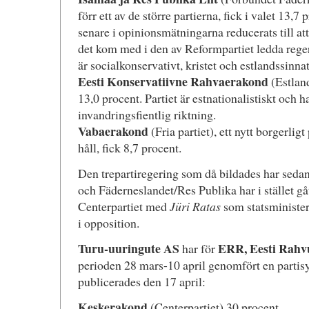
förr ett av de större partierna, fick i valet 13,7
senare i opinionsmätningarna reducerats till att 
det kom med i den av Reformpartiet ledda regeri
är socialkonservativt, kristet och estlandssinnat
Eesti Konservatiivne Rahvaerakond
(Estland
13,0 procent. Partiet är estnationalistiskt och h
invandringsfientlig riktning.
Vabaerakond
(Fria partiet), ett nytt borgerligt
håll, fick 8,7 procent.
Den trepartiregering som då bildades har sedan
och Fäderneslandet/Res Publika har i stället gåt
Centerpartiet med
Jüri Ratas
som statsminister
i opposition.
Turu-uuringute AS
ERR, Eesti Rahv
har för
perioden 28 mars-10 april genomfört en parti
publicerades den 17 april:
Keskerakond
(Centerpartiet) 30 procent.