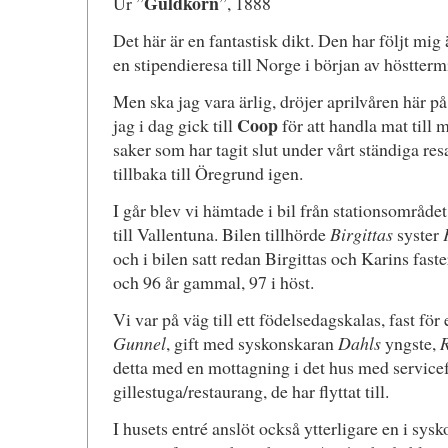
Guldkorn
Ur ”
”, 1888
Det här är en fantastisk dikt. Den har följt mi
en stipendieresa till Norge i början av höstter
Men ska jag vara ärlig, dröjer aprilvåren här p
Coop
jag i dag gick till
för att handla mat till 
saker som har tagit slut under vårt ständiga res
tillbaka till Öregrund igen.
I går blev vi hämtade i bil från stationsområdet
till Vallentuna. Bilen tillhörde
Birgittas
syster
och i bilen satt redan Birgittas och Karins fas
och 96 år gammal, 97 i höst.
Vi var på väg till ett födelsedagskalas, fast fö
Gunnel
, gift med syskonskaran
Dahls
yngste,
detta med en mottagning i det hus med service
gillestuga/restaurang, de har flyttat till.
I husets entré anslöt också ytterligare en i sys