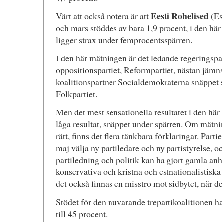
Eesti Rohelised
Värt att också notera är att
(Es
och mars stöddes av bara 1,9 procent, i den hä
ligger strax under femprocentsspärren.
I den här mätningen är det ledande regeringspar
oppositionspartiet, Reformpartiet, nästan jämn
koalitionspartner Socialdemokraterna snäppet 
Folkpartiet.
Men det mest sensationella resultatet i den hä
låga resultat, snäppet under spärren. Om mätn
rätt, finns det flera tänkbara förklaringar. Part
maj välja ny partiledare och ny partistyrelse, 
partiledning och politik kan ha gjort gamla anh
konservativa och kristna och estnationalistis
det också finnas en misstro mot sidbytet, när de
Stödet för den nuvarande trepartikoalitionen h
till 45 procent.