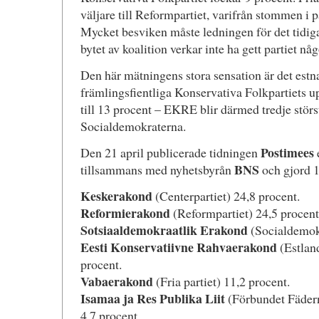
väljare till Reformpartiet, varifrån stommen i 
Mycket besviken måste ledningen för det tidig
bytet av koalition verkar inte ha gett partiet nå
Den här mätningens stora sensation är det estna
främlingsfientliga Konservativa Folkpartiets 
till 13 procent – EKRE blir därmed tredje störst
Socialdemokraterna.
Postimees
Den 21 april publicerade tidningen
e
BNS
tillsammans med nyhetsbyrån
och gjord 1
Keskerakond
(Centerpartiet) 24,8 procent.
Reformierakond
(Reformpartiet) 24,5 procent
Sotsiaaldemokraatlik Erakond
(Socialdemokr
Eesti Konservatiivne Rahvaerakond
(Estland
procent.
Vabaerakond
(Fria partiet) 11,2 procent.
Isamaa ja Res Publika Liit
(Förbundet Fädern
4,7 procent.