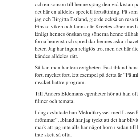
och en sonson till henne sjöng den vid kistan 
det här en alldeles speciell fortsättning. På s
jag och Birgitta Estland, gjorde också en resa 
Finska viken och fanns där Kreetes söner med
Enligt hennes önskan tog sönerna henne tillbaka
forna hemvist och spred där hennes aska i hav
heter. Jag har ingen religiös tro, men det här åt
kändes alldeles rätt.
Så kan man hantera evigheten. Fast ibland hand
mi
fort, mycket fort. Ett exempel på detta är ”På
mycket bättre program.
Till Anders Eldemans egenheter hör att han ofta 
filmer och temata.
I dag avslutade han Melodikrysset med Lasse
drömmar”. Ibland har jag tyckt att det har bliv
märk att jag inte alls har något horn i sidan ti
inte skett så ofta.