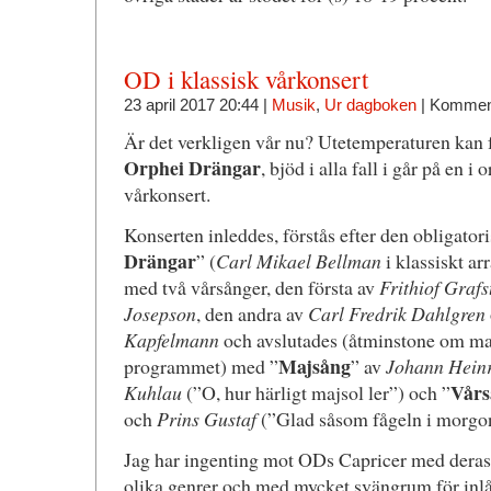
OD i klassisk vårkonsert
23 april 2017 20:44 |
Musik
,
Ur dagboken
|
Komment
Är det verkligen vår nu? Utetemperaturen kan f
Orphei Drängar
, bjöd i alla fall i går på en 
vårkonsert.
Konserten inleddes, förstås efter den obligatori
Drängar
” (
Carl Mikael Bellman
i klassiskt a
med två vårsånger, den första av
Frithiof Graf
Josepson
, den andra av
Carl Fredrik Dahlgren
Kapfelmann
och avslutades (åtminstone om man 
Majsång
programmet) med ”
” av
Johann Heinr
Vårs
Kuhlau
(”O, hur härligt majsol ler”) och ”
och
Prins Gustaf
(”Glad såsom fågeln i morgo
Jag har ingenting mot ODs Capricer med deras 
olika genrer och med mycket svängrum för inlån