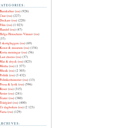
CATEGORIES:
Barnkultur
(
rss
) (928)
Citat
(
rss
) (227)
Deckare
(
rss
) (220)
Film
(
rss
) (1 023)
Handel
(
rss
) (47)
Helga Henschens Vänner
(
rss
)
(37)
I skottgluggen
(
rss
) (69)
Konst & museum
(
rss
) (154)
Korta meningar
(
rss
) (56)
Last chorus
(
rss
) (37)
Mat & dryck
(
rss
) (823)
Media
(
rss
) (1 377)
Musik
(
rss
) (2 303)
Politik
(
rss
) (3 432)
Politikerhistorier
(
rss
) (13)
Prosa & lyrik
(
rss
) (596)
Resor
(
rss
) (315)
Serier
(
rss
) (241)
Teater
(
rss
) (380)
Trädgård
(
rss
) (400)
Ur dagboken
(
rss
) (2 123)
Varia
(
rss
) (129)
ARCHIVES: