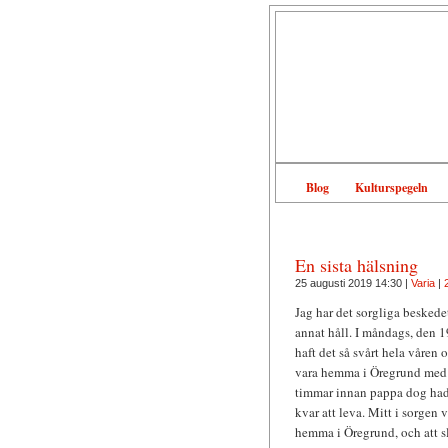
Blog
Kulturspegeln
En sista hälsning
25 augusti 2019 14:30 |
Varia
|
Jag har det sorgliga beskedet
annat håll. I måndags, den 1
haft det så svårt hela våren
vara hemma i Öregrund med h
timmar innan pappa dog hade
kvar att leva. Mitt i sorgen 
hemma i Öregrund, och att sl