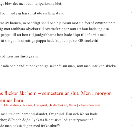
gs blev det mer bad i tallparksområdet.
ll och med jag har suttit ute en lång stund.
tens av barnen, så oändligt snäll och hjälpsam mot sin förr så omnipotente
mig mot tänkbara olyckor till överraskningar som att hon hade tagit in
pappa till att hon till jordgubbarna hon hade köpt till efterrätt med
åt sin gamla skruttiga pappa hade köpt ett paket GB sockerfri
Instagram
u på Kerstins
.
Uppsala och handlat nödvändiga saker åt sin man, som man inte kan skicka
s flickor åkt hem – semestern är slut. Men i morgon
ennes barn
lm
,
Mat & dryck
,
Resor
,
Trädgård
,
Ur dagboken
,
Varia
|
2 kommentarer
r med tre dar i barndomslandet, Öregrund. Han och
Karin
hade
ckor,
Ella
och
Sofia
, lyckats få det sista lediga utrymmet på
tade man också dagen med frukostbuffé.