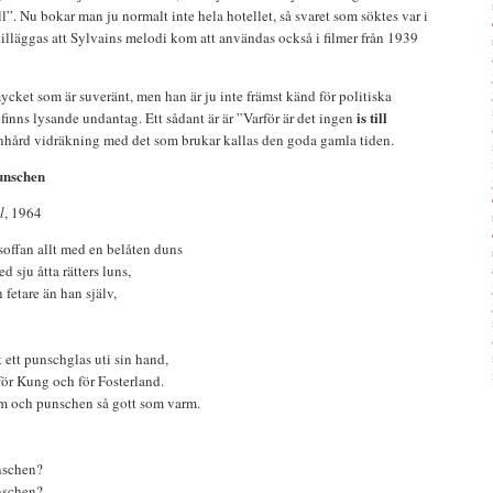
ell”. Nu bokar man ju normalt inte hela hotellet, så svaret som söktes var i
 tilläggas att Sylvains melodi kom att användas också i filmer från 1939
ycket som är suveränt, men han är ju inte främst känd för politiska
is till
 finns lysande undantag. Ett sådant är är ”Varför är det ingen
nhård vidräkning med det som brukar kallas den goda gamla tiden.
punschen
l
, 1964
gsoffan allt med en belåten duns
d sju åtta rätters luns,
fetare än han själv,
 ett punschglas uti sin hand,
för Kung och för Fosterland.
om och punschen så gott som varm.
unschen?
unschen?