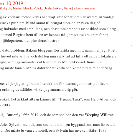
er 10 2019
& dryck
,
Media
,
Musik
,
Politik
,
Ur dagboken
,
Varia
|
7 kommentarer
 av veckans melodikryss har dröjt, inte för att det var svårare än vanligt
icinska problem, bland annat tillbringat stora delar av en dag på
ag fraktades med ambulans, och dessutom drabbats av näsblod som aldrig
jde med Birgitta hem till en av hennes tidigare statssekreterare för en
ljödepartementet plus deras hustrur.
v datorproblem. Bakom bloggens förstasida med mitt namn har jag fått ett
uvud inte vill ha, och det tog mig själv tid att hitta ett sätt att lokalisera
gle, som jag använder vid lösandet av Melodikrysset, finns inte
jag måste låna hustruns dator för att kolla och komplettera mina förslag
te, väljer jag att göra det lite enklare för läsarna genom att publicera
 ordning de ställdes, vilket jag annars aldrig gör.
Taxi
enkel. Det är klart att jag känner till ”Tijuana
”, som Herb Alpert och
n 2003.
Weeping Willows
ell, ”Butterfly” från 2019, och de som spelade den var
.
en Jules Sylvain-melodi, som sas handla om en byggnad som man får betala
gd. Det måste ju vara ett hotell, och Sylvain har mycket riktigt 1939