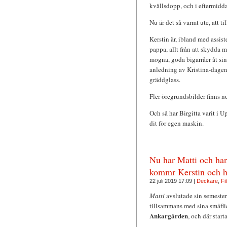
kvällsdopp, och i eftermidda
Nu är det så varmt ute, att ti
Kerstin är, ibland med assis
pappa, allt från att skydda 
mogna, goda bigarråer åt sin 
anledning av Kristina-dagen 
gräddglass.
Fler öregrundsbilder finns n
Och så har Birgitta varit i 
dit för egen maskin.
Nu har Matti och han
kommr Kerstin och h
22 juli 2019 17:09 |
Deckare
,
Fi
Matti
avslutade sin semeste
tillsammans med sina småfli
Ankargården
, och där star