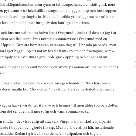
här skärgårdstomten, som rymmer talldunge, hassel, en ståtlig ask nere
en pyttesmå två vinkelställda stugorna har byggts ihop och huskroppen
tten och avlopp dragits in. Men de faluröda ytterväggarna har målats om
a knutar. Inne betonar furugolv den lantliga karaktären.
och hustrun valt att bo halva året i Öregrund – ända till dess att jag i år
blem och fick starta årets normala sommarviste i Öregrund med en
i Uppsala. Birgitta kom nästan varannan dag till Uppsala på besök, men
här laget byggt upp ett nät av lokala hantverkare och företagare, som –
svart hjälp tog över tunga grävjobb, gräsklippning och annat sådant.
av sina egna jobb samt boende och arbete på annan ort inte har en chans
iset.
 i Öregrund som en del av oss och sin egen barndom. Nyss har sonen
 deras småflickor
Ella
och
Sofia
avslutat årets semesterledighet med en
väg, så har vi vår dotter
Kerstin
och hennes till åren äldre son och dotter,
 som det ser ut en allt mer solig och varm sommarvecka.
n smula – det visade sig att stackars Viggo, när han skulle hjälpa sin
de i trappan och gjorde ills sig. Men nu är de alltså här, installerade
stadda. Redan i går kväll var de nere i Tallparken och tog ett