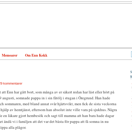
Memoarer
Om Enn Kokk
29 kommentarer
 att Enn har gått bort, som många av er säkert redan har läst eller hört på
9 augusti, somnade pappa in i sin fåtölj i stugan i Öregrund. Han hade
 och sommaren, med bland annat svår hjärtsvikt, men fick de sista veckorna
jälp av hemtjänst, eftersom han absolut inte ville vara på sjukhus. Några
 en läkare gjort hembesök och sagt till mamma att han bara hade dagar
vet ändå vi i familjen att det var det bästa för pappa att få somna in nu
ippa alla plågor.