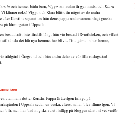
erstin
och hennes båda barn,
Viggo
som redan är gymnasist och
Klara
t. Vi känner också Viggo och Klara bättre än något av de andra
e efter Kerstins separation från deras pappa under sammanlagt ganska
s på Idrottsgatan i Uppsala.
n bostadsrätt inte särskilt långt från vår bostad i Svartbäcken, och vilket
stilkänsla det här nya hemmet har blivit. Titta gärna in hos henne,
år trädgård i Öregrund och från andra delar av vår lilla roslagsstad
i.
ommentarer
er, utan hans dotter Kerstin. Pappa är återigen inlagd på
rksgården i Uppsala sedan en vecka, eftersom han blev sämre igen. Vi
sen blir, men han bad mig skriva ett inlägg på bloggen så att ni vet varför