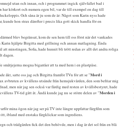
mnejd utan och innan, och i programmet ingick självfallet bad i
 har körkort och numera egen bil, var de till exempel en dag till
kluckeloppis. Och såna är ju som de är: Något som Karin nyss hade
, kunde hon strax därefter i precis lika gott skick handla för en
ärmed blev begränsat, kom de sen hem till oss först när det vankades
Karin hjälpte Birgitta med grillning och annan matlagning. Enda
 att minstingen, Sofia, hade hunnit bli trött redan av allt det andra roliga
lt dagen.
e småtjejerna mogna bigarråer att ta med hem i en plastpåse.
Mord i
e åkt, satte oss jag och Birgitta framför TVn för att se ”
rax avbruten av kvällens utsände från hemsjukvården, den som befriar mig
dnad, men när jag sen också var färdig med resten av kvällsbestyret, hade
Morden i
kvällens TV-tid gått åt. Ändå kunde jag nu se större delen av ”
rför mina ögon när jag ser på TV inte längre uppfattar färgfilm som
itt, ibland med enstaka färgklickar som ingrediens.
regn och trädgården fick det den behövde, men i dag är det sol från en blå