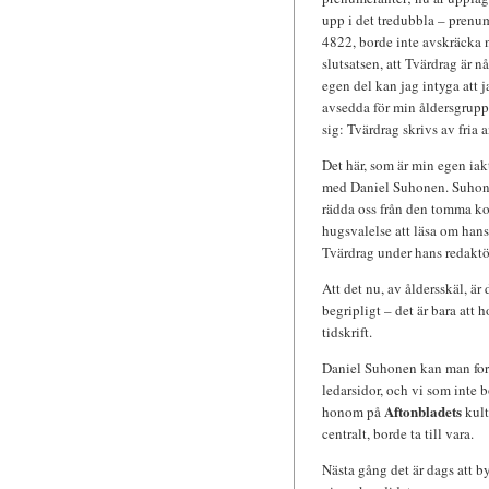
upp i det tredubbla – prenu
4822, borde inte avskräcka 
slutsatsen, att Tvärdrag är 
egen del kan jag intyga att j
avsedda för min åldersgrupp
sig: Tvärdrag skrivs av fria
Det här, som är min egen iak
med Daniel Suhonen. Suhonen
rädda oss från den tomma ko
hugsvalelse att läsa om hans
Tvärdrag under hans redaktö
Att det nu, av åldersskäl, ä
begripligt – det är bara att 
tidskrift.
Daniel Suhonen kan man forts
ledarsidor, och vi som inte 
Aftonbladets
honom på
kult
centralt, borde ta till vara.
Nästa gång det är dags att b