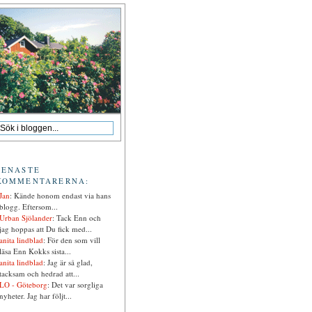
SENASTE
KOMMENTARERNA:
Jan
: Kände honom endast via hans
blogg. Eftersom...
Urban Sjölander
: Tack Enn och
jag hoppas att Du fick med...
anita lindblad
: För den som vill
läsa Enn Kokks sista...
anita lindblad
: Jag är så glad,
tacksam och hedrad att...
LO - Göteborg
: Det var sorgliga
nyheter. Jag har följt...