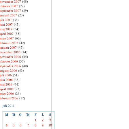
november 2007
(48)
oktober 2007
(22)
september 2007
(29)
augusti 2007
(23)
juli 2007
(38)
juni 2007
(45)
maj 2007
(34)
april 2007
(53)
mars 2007
(67)
februari 2007
(42)
januari 2007
(47)
december 2006
(44)
november 2006
(45)
oktober 2006
(55)
september 2006
(40)
augusti 2006
(43)
juli 2006
(51)
juni 2006
(35)
maj 2006
(34)
april 2006
(23)
mars 2006
(29)
februari 2006
(12)
juli 2011
M
Ti
O
To
F
L
S
1
2
3
4
5
6
7
8
9
10