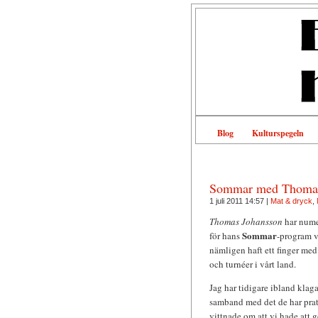
Blog
Kulturspegeln
Sommar med Thomas
1 juli 2011 14:57 |
Mat & dryck
,
Thomas Johansson
har nume
Sommar
för hans
-program v
nämligen haft ett finger med 
och turnéer i vårt land.
Jag har tidigare ibland klag
samband med det de har prat
vittnade om att vi hade att