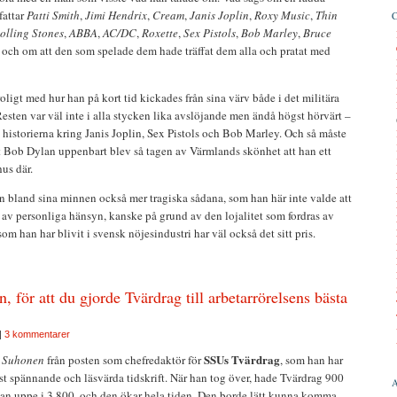
fattar
Patti Smith
,
Jimi Hendrix
,
Cream
,
Janis Joplin
,
Roxy Music
,
Thin
olling Stones
,
ABBA
,
AC/DC
,
Roxette
,
Sex Pistols
,
Bob Marley
,
Bruce
, och om att den som spelade dem hade träffat dem alla och pratat med
igt med hur han på kort tid kickades från sina värv både i det militära
Resten var väl inte i alla stycken lika avslöjande men ändå högst hörvärt –
istorierna kring Janis Joplin, Sex Pistols och Bob Marley. Och så måste
 Bob Dylan uppenbart blev så tagen av Värmlands skönhet att han ett
us där.
 bland sina minnen också mer tragiska sådana, som han här inte valde att
 av personliga hänsyn, kanske på grund av den lojalitet som fordras av
om han har blivit i svensk nöjesindustri har väl också det sitt pris.
 för att du gjorde Tvärdrag till arbetarrörelsens bästa
|
3 kommentarer
SSUs
Tvärdrag
 Suhonen
från posten som chefredaktör för
, som han har
mest spännande och läsvärda tidskrift. När han tog över, hade Tvärdrag 900
an uppe i 3.800, och den ökar hela tiden. Den borde lätt kunna komma