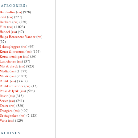
CATEGORIES:
Barnkultur
(
rss
) (928)
Citat
(
rss
) (227)
Deckare
(
rss
) (220)
Film
(
rss
) (1 023)
Handel
(
rss
) (47)
Helga Henschens Vänner
(
rss
)
(37)
I skottgluggen
(
rss
) (69)
Konst & museum
(
rss
) (154)
Korta meningar
(
rss
) (56)
Last chorus
(
rss
) (37)
Mat & dryck
(
rss
) (823)
Media
(
rss
) (1 377)
Musik
(
rss
) (2 303)
Politik
(
rss
) (3 432)
Politikerhistorier
(
rss
) (13)
Prosa & lyrik
(
rss
) (596)
Resor
(
rss
) (315)
Serier
(
rss
) (241)
Teater
(
rss
) (380)
Trädgård
(
rss
) (400)
Ur dagboken
(
rss
) (2 123)
Varia
(
rss
) (129)
ARCHIVES: