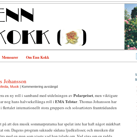
Memoarer
Om Enn Kokk
 Johansson
Media
,
Musik
|
Kommentering avstängd
Polarpriset
ra en ny roll i samband med utdelningen av
, men viktigare
EMA Telstar
ar nog hans halvsekellånga roll i
. Thomas Johansson har
i flertalet internationellt stora gruppers och soloartisters framträdanden
at på att den musik sommarpratarna har spelat inte har haft något märkbart
at om. Dagens program saknade sådana ljudkulisser, och musiken där
 göra med en man som visste vad han talade om. Vad sägs om en radda