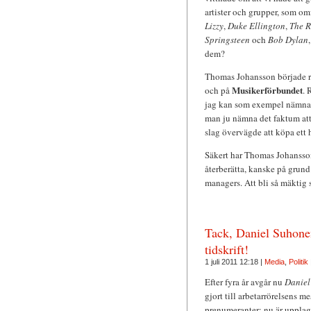
artister och grupper, som om
Lizzy
,
Duke Ellington
,
The R
Springsteen
och
Bob Dylan
dem?
Thomas Johansson började rol
Musikerförbundet
och på
. 
jag kan som exempel nämna h
man ju nämna det faktum att
slag övervägde att köpa ett h
Säkert har Thomas Johansson
återberätta, kanske på grund
managers. Att bli så mäktig s
Tack, Daniel Suhonen,
tidskrift!
1 juli 2011 12:18 |
Media
,
Politik
Efter fyra år avgår nu
Daniel
gjort till arbetarrörelsens 
prenumeranter; nu är upplag