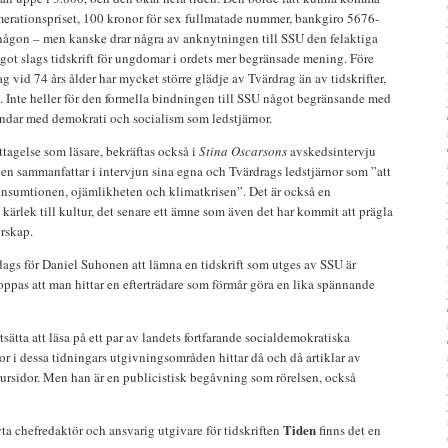
merationspriset, 100 kronor för sex fullmatade nummer, bankgiro 5676-
någon – men kanske drar några av anknytningen till SSU den felaktiga
något slags tidskrift för ungdomar i ordets mer begränsade mening. Före
ag vid 74 års ålder har mycket större glädje av Tvärdrag än av tidskrifter,
. Inte heller för den formella bindningen till SSU något begränsande med
 andar med demokrati och socialism som ledstjärnor.
ttagelse som läsare, bekräftas också i
Stina Oscarsons
avskedsintervju
 sammanfattar i intervjun sina egna och Tvärdrags ledstjärnor som ”att
nsumtionen, ojämlikheten och klimatkrisen”. Det är också en
 kärlek till kultur, det senare ett ämne som även det har kommit att prägla
rskap.
r dags för Daniel Suhonen att lämna en tidskrift som utges av SSU är
hoppas att man hittar en efterträdare som förmår göra en lika spännande
ätta att läsa på ett par av landets fortfarande socialdemokratiska
bor i dessa tidningars utgivningsområden hittar då och då artiklar av
ursidor. Men han är en publicistisk begåvning som rörelsen, också
Tiden
yta chefredaktör och ansvarig utgivare för tidskriften
finns det en