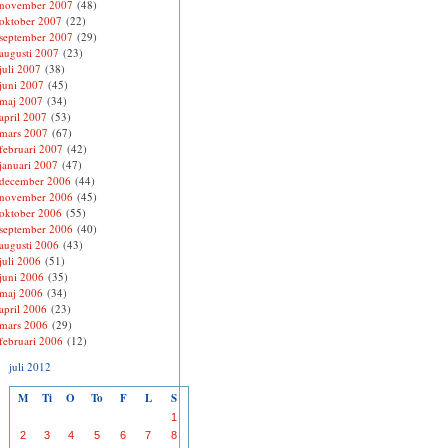
november 2007
(48)
oktober 2007
(22)
september 2007
(29)
augusti 2007
(23)
juli 2007
(38)
juni 2007
(45)
maj 2007
(34)
april 2007
(53)
mars 2007
(67)
februari 2007
(42)
januari 2007
(47)
december 2006
(44)
november 2006
(45)
oktober 2006
(55)
september 2006
(40)
augusti 2006
(43)
juli 2006
(51)
juni 2006
(35)
maj 2006
(34)
april 2006
(23)
mars 2006
(29)
februari 2006
(12)
juli 2012
M
Ti
O
To
F
L
S
1
2
3
4
5
6
7
8