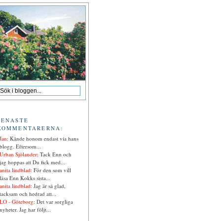
SENASTE
KOMMENTARERNA:
Jan
: Kände honom endast via hans
blogg. Eftersom...
Urban Sjölander
: Tack Enn och
jag hoppas att Du fick med...
anita lindblad
: För den som vill
läsa Enn Kokks sista...
anita lindblad
: Jag är så glad,
tacksam och hedrad att...
LO - Göteborg
: Det var sorgliga
nyheter. Jag har följt...