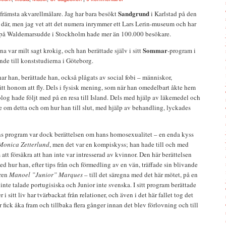
Sandgrund
 främsta akvarellmålare. Jag har bara besökt
i Karlstad på den
 där, men jag vet att det numera inrymmer ett Lars Lerin-museum och har
ng på Waldemarsudde i Stockholm hade mer än 100.000 besökare.
Sommar
a var milt sagt krokig, och han berättade själv i sitt
-program i
nde till konststudierna i Göteborg.
 har han, berättade han, också plågats av social fobi – människor,
fått honom att fly. Dels i fysisk mening, som när han omedelbart åkte hem
log hade följt med på en resa till Island. Dels med hjälp av läkemedel och
 om detta och om hur han till slut, med hjälp av behandling, lyckades
ans program var dock berättelsen om hans homosexualitet – en enda kyss
Monica Zetterlund
, men det var en kompiskyss; han hade till och med
tt försäkra att han inte var intresserad av kvinnor. Den här berättelsen
ed hur han, efter tips från och förmedling av en vän, träffade sin blivande
aren
Manoel ”Junior” Marques
– till det säregna med det här mötet, på en
n inte talade portugisiska och Junior inte svenska. I sitt program berättade
i sitt liv har tvärbackat från relationer, och även i det här fallet tog det
or fick åka fram och tillbaka flera gånger innan det blev förlovning och till