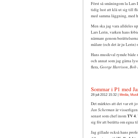
Först så småningom la Lars Le
tidig lust att klä ut sig ti
med samma läggning, med hj
Men ska jag vara alldeles up
Lars Lerin, varken hans fobi
närmare genom berättelserna
målare (och det är ju Lerin)
Hans musikval rymde både så
och annat som jag gärna lys
flera,
George Harrison
,
Bob 
Sommar i P1 med Ja
28 juli 2012 15:32 |
Media
,
Musi
Det märktes att det var ett 
Jan Scherman
är visserligen
TV 4
senast som chef inom
.
sig för att berätta om egna 
Jag gillade också hans profe