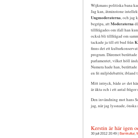
Wijkmans politiska bana kan,
Jag kan, åtminstone intellek
Ungmoderaterna
, och jag 
Moderaterna
begripa, att
då
tillfrågades om ifall han kun
också bli tillfrågad om sam
K
tackade ja till ett bud från
finns det ett kulturkonserva
program. Däremot berättade h
parlamentet, vilket höll ända
Numera hade han, berättade 
en fri miljödebattör, ibland
Mitt intryck, både av det h
är äkta och i ett antal frågor 
Den invändning mot hans Som
jag, när jag lyssnade, önska
Kerstin är här igen
30 juli 2012 20:49 |
Barnkultur
,
M