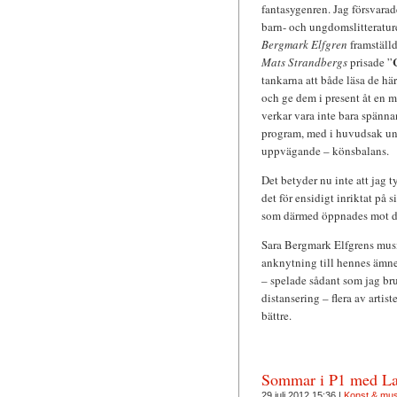
fantasygenren. Jag försvarad
barn- och ungdomslitteraturen
Bergmark Elfgren
framställd
Mats Strandbergs
prisade ”
tankarna att både läsa de hä
och ge dem i present åt en 
verkar vara inte bara spänna
program, med i huvudsak unga
uppvägande – könsbalans.
Det betyder nu inte att jag t
det för ensidigt inriktat på s
som därmed öppnades mot den
Sara Bergmark Elfgrens musi
anknytning till hennes ämne,
– spelade sådant som jag bru
distansering – flera av arti
bättre.
Sommar i P1 med La
29 juli 2012 15:36 |
Konst & mu