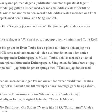
ar lyssna på, men dagens ljudillustrationer fanns praktiskt taget till
r det jag gillar. Till och med veckans melodifestivalare hör till de
5.
Jan
Johansson vann den svenska Melodifestivalen med den och kom
jeplats med den i Eurovision Song Contest.
 Olins ”
En
gång jag seglar i hamn”, förtjänar en plats i den svenska
ska schlager är ”
Nu
ska vi opp, opp, opp”, som vi minns med Tutta Rolf.
blogg vet att Evert Taube har en plats i mitt hjärta och att jag nu i
l CD-serie med taubematerial – den avslutande texten i den serien
rna upp under Kulturspegeln, Musik, Taube, och läs mer, och ett antal
ter går att hitta under Kulturspegeln, Sångtexter. Så fattas bara att jag
a
på bal” – jag började genast sjunga med: ”Tänk att jag dansar med
senare, men det är ingen tvekan om att han var en visdiktare i Taubes
g också: sådant finns till exempel i hans ”Somliga går i trasiga
skor
”.
kså Svante Thuresson och
Lisa Nilsson
med sin ”Solen i maj”.
ämligen Jobim; i original heter den ”Agua De Marco”.
Per
Dunsös och
Ola
Ströms TV-serie från 1985, ”Solstollarna”. Ur den