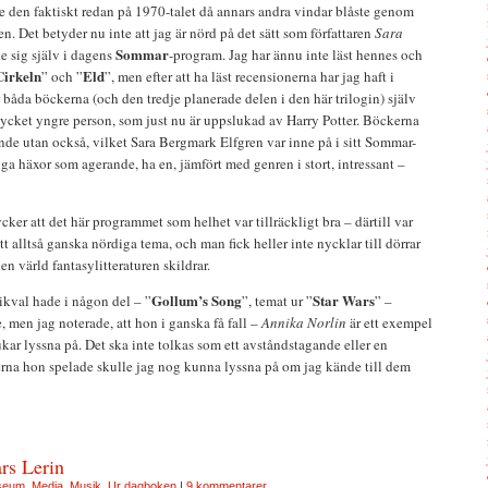
e den faktiskt redan på 1970-talet då annars andra vindar blåste genom
. Det betyder nu inte att jag är nörd på det sätt som författaren
Sara
Sommar
e sig själv i dagens
-program. Jag har ännu inte läst hennes och
Cirkeln
Eld
” och ”
”, men efter att ha läst recensionerna har jag haft i
r båda böckerna (och den tredje planerade delen i den här trilogin) själv
mycket yngre person, som just nu är uppslukad av Harry Potter. Böckerna
nde utan också, vilket Sara Bergmark Elfgren var inne på i sitt Sommar-
 häxor som agerande, ha en, jämfört med genren i stort, intressant –
ycker att det här programmet som helhet var tillräckligt bra – därtill var
itt alltså ganska nördiga tema, och man fick heller inte nycklar till dörrar
 värld fantasylitteraturen skildrar.
Gollum’s Song
Star Wars
kval hade i någon del – ”
”, temat ur ”
” –
 men jag noterade, att hon i ganska få fall –
Annika Norlin
är ett exempel
kar lyssna på. Det ska inte tolkas som ett avståndstagande eller en
sterna hon spelade skulle jag nog kunna lyssna på om jag kände till dem
rs Lerin
seum
,
Media
,
Musik
,
Ur dagboken
|
9 kommentarer