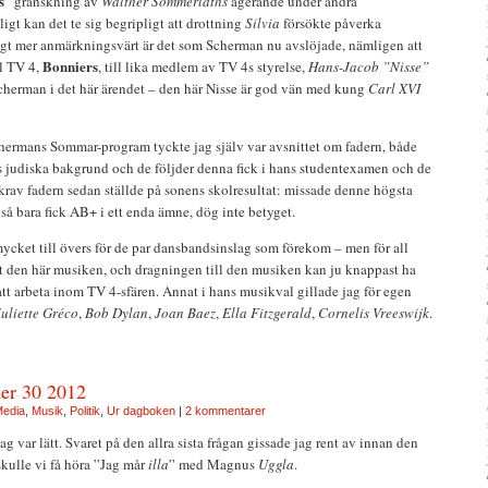
s
” granskning av
Walther Sommerlaths
agerande under andra
igt kan det te sig begripligt att drottning
Silvia
försökte påverka
gt mer anmärkningsvärt är det som Scherman nu avslöjade, nämligen att
Bonniers
ll TV 4,
, till lika medlem av TV 4s styrelse,
Hans-Jacob ”Nisse”
Scherman i det här ärendet – den här Nisse är god vän med kung
Carl XVI
chermans Sommar-program tyckte jag själv var avsnittet om fadern, både
s judiska bakgrund och de följder denna fick i hans studentexamen och de
krav fadern sedan ställde på sonens skolresultat: missade denne högsta
 så bara fick AB+ i ett enda ämne, dög inte betyget.
mycket till övers för de par dansbandsinslag som förekom – men för all
rt den här musiken, och dragningen till den musiken kan ju knappast ha
att arbeta inom TV 4-sfären. Annat i hans musikval gillade jag för egen
uliette Gréco
,
Bob Dylan
,
Joan Baez
,
Ella Fitzgerald
,
Cornelis Vreeswijk
.
er 30 2012
edia
,
Musik
,
Politik
,
Ur dagboken
|
2 kommentarer
 var lätt. Svaret på den allra sista frågan gissade jag rent av innan den
skulle vi få höra ”Jag mår
illa
” med Magnus
Uggla
.