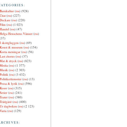
CATEGORIES:
Barnkultur
(
rss
) (928)
Citat
(
rss
) (227)
Deckare
(
rss
) (220)
Film
(
rss
) (1 023)
Handel
(
rss
) (47)
Helga Henschens Vänner
(
rss
)
(37)
I skottgluggen
(
rss
) (69)
Konst & museum
(
rss
) (154)
Korta meningar
(
rss
) (56)
Last chorus
(
rss
) (37)
Mat & dryck
(
rss
) (823)
Media
(
rss
) (1 377)
Musik
(
rss
) (2 303)
Politik
(
rss
) (3 432)
Politikerhistorier
(
rss
) (13)
Prosa & lyrik
(
rss
) (596)
Resor
(
rss
) (315)
Serier
(
rss
) (241)
Teater
(
rss
) (380)
Trädgård
(
rss
) (400)
Ur dagboken
(
rss
) (2 123)
Varia
(
rss
) (129)
ARCHIVES: