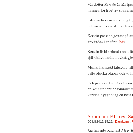
Vår dotter
Kerstin
är här ige
minnen för livet av somrarna
Liksom Kerstin själv en gång
och ankomsten till morfars 
Kerstin passade genast på a
användas i en tårta,
här
.
Kerstin är här bland annat fö
självfallet har hon också gjo
Morfar har stekt falukorv ti
ville plocka blåbär, och vi h
Och just i änden på det som 
en koja under uppförande: st
världen byggde jag en koja ti
Sommar i P1 med Sa
30 juli 2012 15:22 |
Barnkultur
,
F
Jag har inte bara läst
J R R T