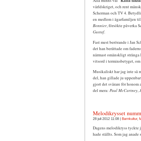
Kalla fakta
Alla minns väl ”
världskriget, och rent mänskl
Scherman och TV 4. Betydli
en medlem i ägarfamiljen ti
Bonnier
, försökte påverka 
Gustaf
.
Fast mest berörande i Jan S
det han berättade om fadern
närmast omänskligt stränga 
vitsord i terminsbetyget, om
Musikaliskt har jag inte så 
del, han gillade ju uppenba
gjort det svårare för honom 
del mera:
Paul McCartney
,
J
Melodikrysset numm
28 juli 2012 11:08 |
Barnkultur
,
M
Dagens melodikryss tyckte jag
hade ställts. Som jag anade 