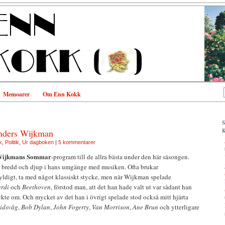
Memoarer
Om Enn Kokk
nders Wijkman
k
,
Politik
,
Ur dagboken
|
5 kommentarer
Wijkmans
Sommar
-program till de allra bästa under den här säsongen.
e bredd och djup i hans umgänge med musiken. Ofta brukar
kyldigt, ta med något klassiskt stycke, men när Wijkman spelade
erdi
och
Beethoven
, förstod man, att det han hade valt ut var sådant han
kte om. Och mycket av det han i övrigt spelade stod också mitt hjärta
idsvåg
,
Bob Dylan
,
John Fogerty
,
Van Morrison
,
Ane Brun
och ytterligare