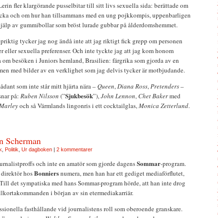
rin fler klargörande pusselbitar till sitt livs sexuella sida: berättade om
ll flicka och om hur han tillsammans med en ung pojkkompis, uppenbarligen
älp av gummibollar som bröst lurade gubbar på ålderdomshemmet.
priktig tycker jag nog ändå inte att jag riktigt fick grepp om personen
er eller sexuella preferenser. Och inte tyckte jag att jag kom honom
 om besöken i Juniors hemland, Brasilien: färgrika som gjorda av en
 men med bilder av en verklighet som jag delvis tycker är motbjudande.
dant som inte står mitt hjärta nära –
Queen
,
Diana Ross
,
Pretenders
–
Sjukbesök
snar på:
Ruben Nilsson
(”
”),
John Lennon
,
Chet Baker
med
Marley
och så Värmlands lingonris i ett cocktailglas,
Monica Zetterlund
.
n Scherman
k
,
Politik
,
Ur dagboken
|
2 kommentarer
Sommar
journalistproffs och inte en amatör som gjorde dagens
-program.
Bonniers
 direktör hos
numera, men han har ett gediget mediaförflutet,
 Till det sympatiska med hans Sommar-program hörde, att han inte drog
tillkortakommanden i början av sin etermediakarriär.
ssionella fasthållande vid journalistens roll som oberoende granskare.