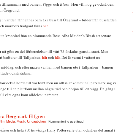
n tillsammans med barnen,
Viggo
och
Klara
. Hon vill nog ge också dem
 i Öregrund.
 i världen får hennes barn åka buss till Öregrund – bilder från bussfärden
och mormors trädgård finns
här
.
tt ta kronblad från en blommande Rosa Alba Maiden’s Blush att senare
r att göra en del förberedelser till vårt 75-årskalas ganska snart. Men
rt badturer till Tallparken,
här
och
här
. Det är varmt i vattnet nu!
ll middag, och efter maten var han med barnen ute i Tallparken – barnen
ittade också sådana.
förr också hörde till vår tomt men nu alltså är kommunal parkmark såg vi
ege till en plattform mellan några träd och början till en vägg. En gång i
ll våra egna barn alldeles i närheten.
ra Bergmark Elfgren
ilm
,
Media
,
Musik
,
Ur dagboken
|
Kommentering avstängd
olkien
och hela
J K Rowlings
Harry Potter-serie utan också en del annat i