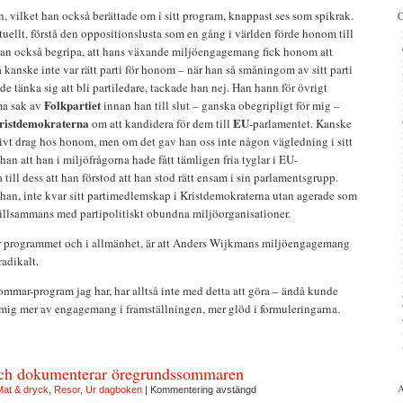
 vilket han också berättade om i sitt program, knappast ses som spikrak.
tuellt, förstå den oppositionslusta som en gång i världen förde honom till
kan också begripa, att hans växande miljöengagemang fick honom att
 kanske inte var rätt parti för honom – när han så småningom av sitt parti
de tänka sig att bli partiledare, tackade han nej. Han hann för övrigt
Folkpartiet
ma sak av
innan han till slut – ganska obegripligt för mig –
ristdemokraterna
EU
om att kandidera för dem till
-parlamentet. Kanske
tivt drag hos honom, men om det gav han oss inte någon vägledning i sitt
an att han i miljöfrågorna hade fått tämligen fria tyglar i EU-
 till dess att han förstod att han stod rätt ensam i sin parlamentsgrupp.
han, inte kvar sitt partimedlemskap i Kristdemokraterna utan agerade som
 tillsammans med partipolitiskt obundna miljöorganisationer.
är programmet och i allmänhet, är att Anders Wijkmans miljöengagemang
radikalt.
mar-program jag har, har alltså inte med detta att göra – ändå kunde
 mig mer av engagemang i framställningen, mer glöd i formuleringarna.
 och dokumenterar öregrundssommaren
at & dryck
,
Resor
,
Ur dagboken
|
Kommentering avstängd