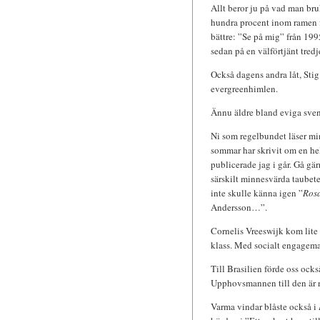
Allt beror ju på vad man bruk
hundra procent inom ramen fö
bättre: ”Se på mig” från 199
sedan på en välförtjänt tred
Också dagens andra låt, Stig
evergreenhimlen.
Ännu äldre bland eviga sven
Ni som regelbundet läser min 
sommar har skrivit om en he
publicerade jag i går. Gå gä
särskilt minnesvärda taubetex
inte skulle känna igen ”
Ros
Andersson…”.
Cornelis Vreeswijk kom lite 
klass. Med socialt engageman
Till Brasilien förde oss oc
Upphovsmannen till den är n
Varma vindar blåste också i