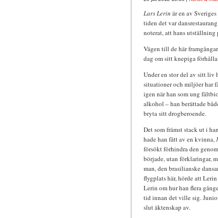
Lars Lerin
är en av Sveriges
tiden det var dansrestaurang
noterat, att hans utställni
Vägen till de här framgångarn
dag om sitt knepiga förhålla
Under en stor del av sitt liv
situationer och miljöer har 
igen när han som ung fältbio
alkohol – han berättade både
bryta sitt drogberoende.
Det som främst stack ut i h
hade han fått av en kvinna,
försökt förhindra den genom a
började, utan förklaringar, m
man, den brasilianske dans
flygplats här, hörde att Leri
Lerin om hur han flera gånger 
tid innan det ville sig. Juni
slut äktenskap av.