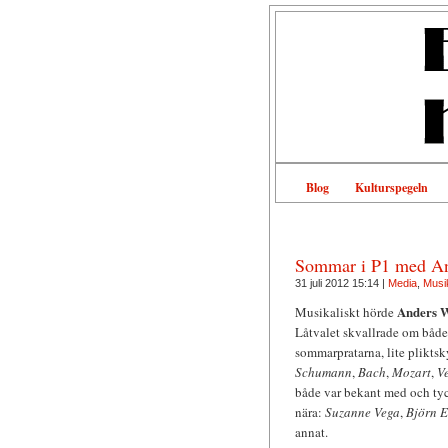
Blog
Kulturspegeln
Sommar i P1 med A
31 juli 2012 15:14 |
Media
,
Musi
Anders 
Musikaliskt hörde
Låtvalet skvallrade om båd
sommarpratarna, lite plikts
Schumann
,
Bach
,
Mozart
,
V
både var bekant med och tyc
nära:
Suzanne Vega
,
Björn E
annat.