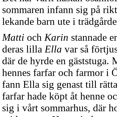
sommaren infann sig på rikt
lekande barn ute i trädgårde
Matti
och
Karin
stannade en
deras lilla
Ella
var så förtju
där de hyrde en gäststuga. 
hennes farfar och farmor i
fann Ella sig genast till rät
farfar hade köpt åt henne o
sig i vårt sommarhus, där h