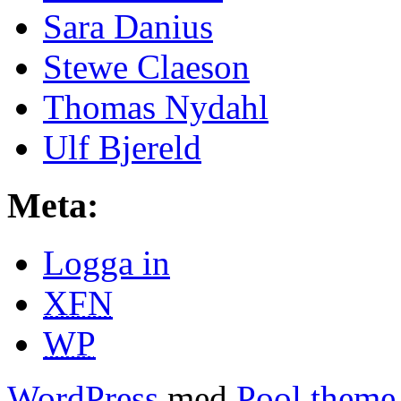
Sara Danius
Stewe Claeson
Thomas Nydahl
Ulf Bjereld
Meta:
Logga in
XFN
WP
WordPress
med
Pool theme