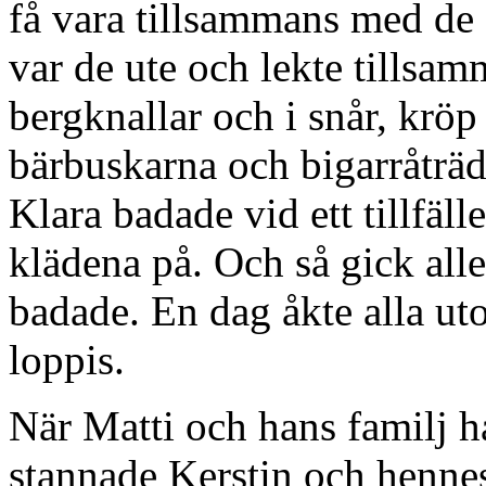
få vara tillsammans med de 
var de ute och lekte tillsa
bergknallar och i snår, kröp 
bärbuskarna och bigarråträd
Klara badade vid ett tillfä
klädena på. Och så gick all
badade. En dag åkte alla ut
loppis.
När Matti och hans familj h
stannade Kerstin och henne