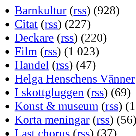
Barnkultur
(
rss
) (928)
Citat
(
rss
) (227)
Deckare
(
rss
) (220)
Film
(
rss
) (1 023)
Handel
(
rss
) (47)
Helga Henschens Vänner
I skottgluggen
(
rss
) (69)
Konst & museum
(
rss
) (
Korta meningar
(
rss
) (56
Last chorus
(
rss
) (37)