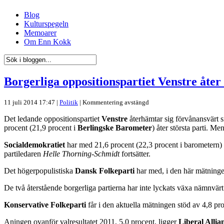
Blog
Kulturspegeln
Memoarer
Om Enn Kokk
Borgerliga oppositionspartiet Venstre åter
11 juli 2014 17:47 |
Politik
|
Kommentering avstängd
Det ledande oppositionspartiet
Venstre
återhämtar sig förvånansvärt s
procent (21,9 procent i
Berlingske Barometer
) åter största parti. Me
Socialdemokratiet
har med 21,6 procent (22,3 procent i barometern) ha
partiledaren
Helle Thorning-Schmidt
fortsätter.
Det högerpopulistiska
Dansk Folkeparti
har med, i den här mätningen
De två återstående borgerliga partierna har inte lyckats växa nämnvär
Konservative Folkeparti
får i den aktuella mätningen stöd av 4,8 pr
Aningen ovanför valresultatet 2011, 5,0 procent, ligger
Liberal Allia