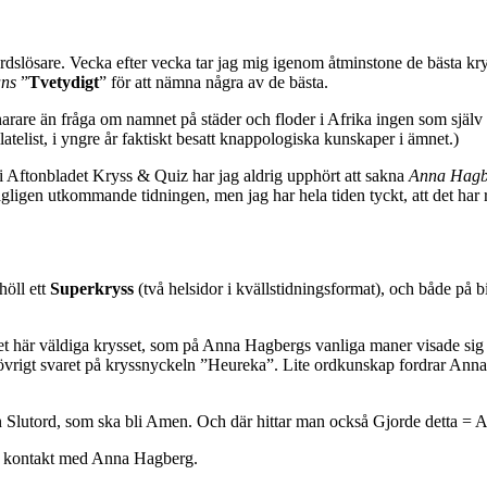
rdslösare. Vecka efter vecka tar jag mig igenom åtminstone de bästa kr
ns
”
Tvetydigt
” för att nämna några av de bästa.
are än fråga om namnet på städer och floder i Afrika ingen som själv int
atelist, i yngre år faktiskt besatt knappologiska kunskaper i ämnet.)
Aftonbladet Kryss & Quiz har jag aldrig upphört att sakna
Anna Hagb
dagligen utkommande tidningen, men jag har hela tiden tyckt, att det har
höll ett
Superkryss
(två helsidor i kvällstidningsformat), och både på b
a det här väldiga krysset, som på Anna Hagbergs vanliga maner visade sig 
ör övrigt svaret på kryssnyckeln ”Heureka”. Lite ordkunskap fordrar Anna
n Slutord, som ska bli Amen. Och där hittar man också Gjorde detta = 
nnan kontakt med Anna Hagberg.