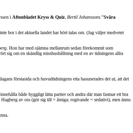
yssen i
Aftonbladet Kryss & Quiz
,
Bertil Johanssons
”
Svåra
e bor i det aktuella landet har hört talas om. (Jag väljer medvetet
erg
. Hon har med ojämna mellanrum sedan förekommit som
 rört sig om en skändlig misshushållning med en av tidningens allra
ilagans förstasida och huvudtidningens etta basunerades det ut, att det
innehålla både hyggligt lätta partier och andra där man fastnar ett bra
 Hagberg av oss (gör sig till = åmiga; rogivande = sedativt), men ännu
Anna.