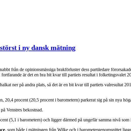
 störst i ny dansk mätning
nabbt från de opinionsmässiga brakförluster dess partiledare förorsaka
n fortfarande är det en bra bit kvar till partiets resultat i folketingsvalet 
lkat ner på andra plats, så det är en bit kvar till partiets valresultat
, 20,4 procent (20,5 procent i barometern) parkerat sig på sin nya höga 
t på Venstres bekostnad.
ocent (5,1 i barometern) och ligger därmed på ungefär samma nivå som i 
nce
, som både i mätningen från Wilke och i barometergenomsnittet ligge