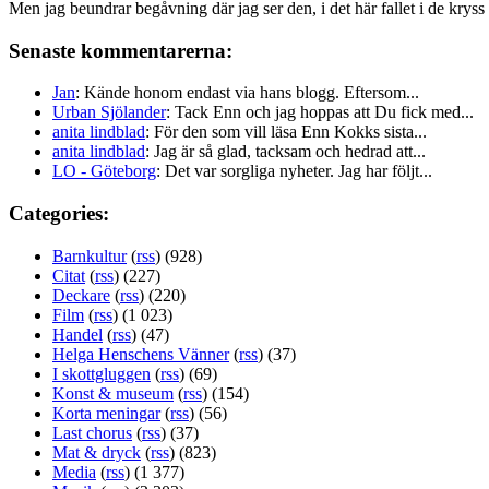
Men jag beundrar begåvning där jag ser den, i det här fallet i de kryss
Senaste kommentarerna:
Jan
: Kände honom endast via hans blogg. Eftersom...
Urban Sjölander
: Tack Enn och jag hoppas att Du fick med...
anita lindblad
: För den som vill läsa Enn Kokks sista...
anita lindblad
: Jag är så glad, tacksam och hedrad att...
LO - Göteborg
: Det var sorgliga nyheter. Jag har följt...
Categories:
Barnkultur
(
rss
) (928)
Citat
(
rss
) (227)
Deckare
(
rss
) (220)
Film
(
rss
) (1 023)
Handel
(
rss
) (47)
Helga Henschens Vänner
(
rss
) (37)
I skottgluggen
(
rss
) (69)
Konst & museum
(
rss
) (154)
Korta meningar
(
rss
) (56)
Last chorus
(
rss
) (37)
Mat & dryck
(
rss
) (823)
Media
(
rss
) (1 377)