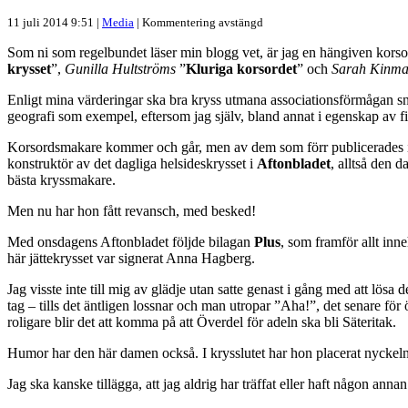
11 juli 2014 9:51 |
Media
|
Kommentering avstängd
Som ni som regelbundet läser min blogg vet, är jag en hängiven korso
krysset
”,
Gunilla Hultströms
”
Kluriga korsordet
” och
Sarah Kinma
Enligt mina värderingar ska bra kryss utmana associationsförmågan snar
geografi som exempel, eftersom jag själv, bland annat i egenskap av fil
Korsordsmakare kommer och går, men av dem som förr publicerades i 
konstruktör av det dagliga helsideskrysset i
Aftonbladet
, alltså den 
bästa kryssmakare.
Men nu har hon fått revansch, med besked!
Med onsdagens Aftonbladet följde bilagan
Plus
, som framför allt inne
här jättekrysset var signerat Anna Hagberg.
Jag visste inte till mig av glädje utan satte genast i gång med att lös
tag – tills det äntligen lossnar och man utropar ”Aha!”, det senare f
roligare blir det att komma på att Överdel för adeln ska bli Säteritak.
Humor har den här damen också. I krysslutet har hon placerat nyckel
Jag ska kanske tillägga, att jag aldrig har träffat eller haft någon a