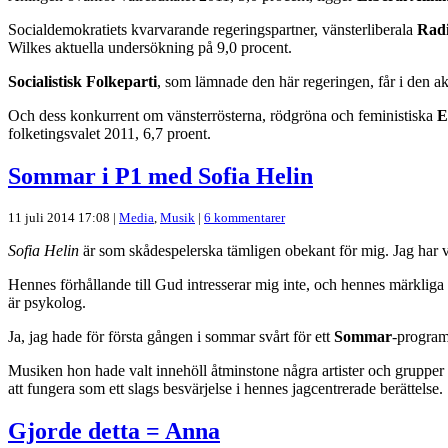
Socialdemokratiets kvarvarande regeringspartner, vänsterliberala
Radi
Wilkes aktuella undersökning på 9,0 procent.
Socialistisk Folkeparti
, som lämnade den här regeringen, får i den akt
Och dess konkurrent om vänsterrösterna, rödgröna och feministiska
E
folketingsvalet 2011, 6,7 proent.
Sommar i P1 med Sofia Helin
11 juli 2014 17:08 |
Media
,
Musik
|
6 kommentarer
Sofia Helin
är som skådespelerska tämligen obekant för mig. Jag har vi
Hennes förhållande till Gud intresserar mig inte, och hennes märkliga
är psykolog.
Ja, jag hade för första gången i sommar svårt för ett
Sommar
-program
Musiken hon hade valt innehöll åtminstone några artister och grupper s
att fungera som ett slags besvärjelse i hennes jagcentrerade berättelse.
Gjorde detta = Anna