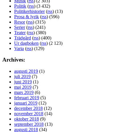
Musik
(
rss
) (2 303)
Politik
(
rss
) (3 432)
Politikerhistorier
(
rss
) (13)
Prosa & lyrik
(
rss
) (596)
Resor
(
rss
) (315)
Serier
(
rss
) (241)
Teater
(
rss
) (380)
Trädgård
(
rss
) (400)
Ur dagboken
(
rss
) (2 123)
Varia
(
rss
) (129)
Archives:
augusti 2019
(1)
juli 2019
(7)
juni 2019
(1)
maj 2019
(7)
mars 2019
(6)
februari 2019
(5)
januari 2019
(12)
december 2018
(12)
november 2018
(14)
oktober 2018
(9)
september 2018
(13)
augusti 2018
(34)