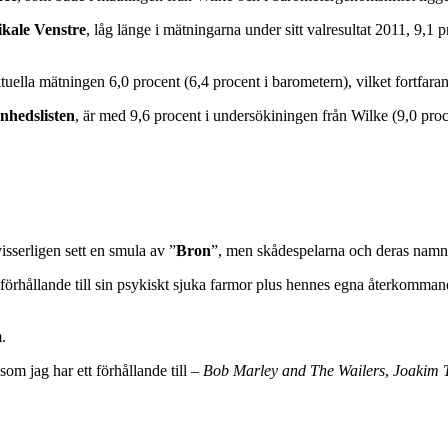
kale Venstre
, låg länge i mätningarna under sitt valresultat 2011, 9,1
uella mätningen 6,0 procent (6,4 procent i barometern), vilket fortfarand
nhedslisten
, är med 9,6 procent i undersökiningen från Wilke (9,0 proce
sserligen sett en smula av ”
Bron
”, men skådespelarna och deras namn fa
 förhållande till sin psykiskt sjuka farmor plus hennes egna återkomman
.
om jag har ett förhållande till –
Bob Marley and The Wailers
,
Joakim 