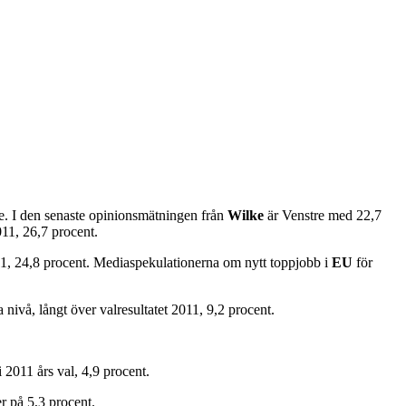
de. I den senaste opinionsmätningen från
Wilke
är Venstre med 22,7
2011, 26,7 procent.
 2011, 24,8 procent. Mediaspekulationerna om nytt toppjobb i
EU
för
nivå, långt över valresultatet 2011, 9,2 procent.
2011 års val, 4,9 procent.
r på 5,3 procent.