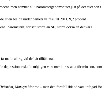
 procent, men hamnar nu i barometergenomsnittet just på det talet och i
e är en bra bit under partiets valresultat 2011, 9,2 procent.
nt i barometern) fortsatt större än
SF
, större också än det var i
stnade aldrig vid de här tillfällena.
de depressioner skulle möjligen vara mer intressanta för min son, som
Thåström
,
Marilyn Monroe
– men den föreföll ibland vara infogad för