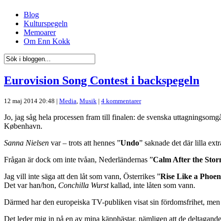
Blog
Kulturspegeln
Memoarer
Om Enn Kokk
Eurovision Song Contest i backspegeln
12 maj 2014 20:48 |
Media
,
Musik
|
4 kommentarer
Jo, jag såg hela processen fram till finalen: de svenska uttagningsom
København.
Sanna Nielsen
var – trots att hennes ”
Undo
” saknade det där lilla ex
Frågan är dock om inte tvåan, Nederländernas ”
Calm After the Sto
Jag vill inte säga att den låt som vann, Österrikes ”
Rise Like a Phoen
Det var han/hon,
Conchilla Wurst
kallad, inte låten som vann.
Därmed har den europeiska TV-publiken visat sin fördomsfrihet, men t
Det leder mig in på en av mina käpphästar, nämligen att de deltagande