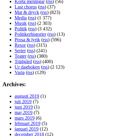
Korta meningar
(
rss
) (56)
Last chorus
(
rss
) (37)
Mat & dryck
(
rss
) (823)
Media
(
rss
) (1 377)
Musik
(
rss
) (2 303)
Politik
(
rss
) (3 432)
Politikerhistorier
(
rss
) (13)
Prosa & lyrik
(
rss
) (596)
Resor
(
rss
) (315)
Serier
(
rss
) (241)
Teater
(
rss
) (380)
Trädgård
(
rss
) (400)
Ur dagboken
(
rss
) (2 123)
Varia
(
rss
) (129)
Archives:
augusti 2019
(1)
juli 2019
(7)
juni 2019
(1)
maj 2019
(7)
mars 2019
(6)
februari 2019
(5)
januari 2019
(12)
december 2018
(12)