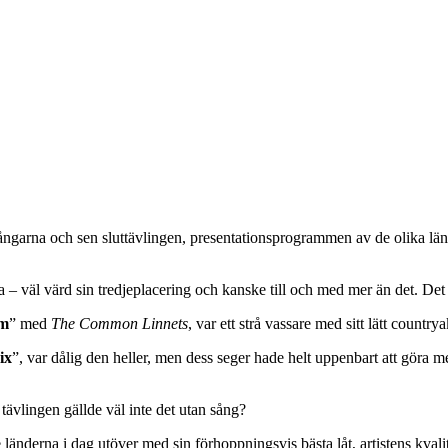
gångarna och sen sluttävlingen, presentationsprogrammen av de olika län
tra – väl värd sin tredjeplacering och kanske till och med mer än det. De
rm
” med
The Common Linnets
, var ett strå vassare med sitt lätt count
ix
”, var dålig den heller, men dess seger hade helt uppenbart att göra
ävlingen gällde väl inte det utan sång?
 länderna i dag utöver med sin förhoppningsvis bästa låt, artistens kva