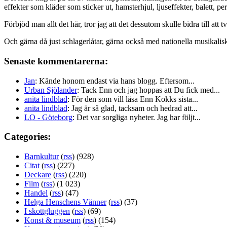
effekter som kläder som sticker ut, hamsterhjul, ljuseffekter, balett, p
Förbjöd man allt det här, tror jag att det dessutom skulle bidra till att t
Och gärna då just schlagerlåtar, gärna också med nationella musikalisk
Senaste kommentarerna:
Jan
: Kände honom endast via hans blogg. Eftersom...
Urban Sjölander
: Tack Enn och jag hoppas att Du fick med...
anita lindblad
: För den som vill läsa Enn Kokks sista...
anita lindblad
: Jag är så glad, tacksam och hedrad att...
LO - Göteborg
: Det var sorgliga nyheter. Jag har följt...
Categories:
Barnkultur
(
rss
) (928)
Citat
(
rss
) (227)
Deckare
(
rss
) (220)
Film
(
rss
) (1 023)
Handel
(
rss
) (47)
Helga Henschens Vänner
(
rss
) (37)
I skottgluggen
(
rss
) (69)
Konst & museum
(
rss
) (154)