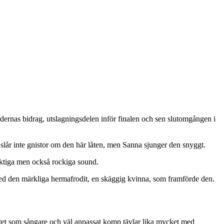
dernas bidrag, utslagningsdelen inför finalen och sen slutomgången i
t slår inte gnistor om den här låten, men Sanna sjunger den snyggt.
ryaktiga men också rockiga sound.
 med den märkliga hermafrodit, en skäggig kvinna, som framförde den.
litet som sångare och väl anpassat komp tävlar lika mycket med