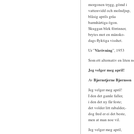
morgonen trygg, gömd i
vattenvidd och molndjup,
blåsig aprils gråa
barmhärtiga ögon.
Skuggan blek förrinner,
brytes mot en mänsko-
dags flyktiga visshet.
Vårövning
Ur ”
”, 1953
Som ett alternativ en liten 
Jeg velger meg april!
Bjørnstjerne Bjørnson
Av
Jeg velger meg april!
I den det gamle faller,
i den det ny får feste;
det volder litt rabalder,-
dog fred er ei det beste,
men at man noe vil.
Jeg velger meg april,