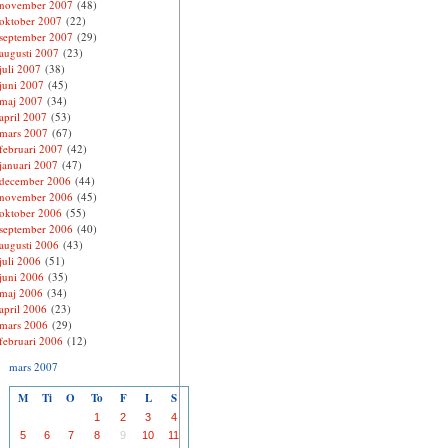
november 2007
(48)
oktober 2007
(22)
september 2007
(29)
augusti 2007
(23)
juli 2007
(38)
juni 2007
(45)
maj 2007
(34)
april 2007
(53)
mars 2007
(67)
februari 2007
(42)
januari 2007
(47)
december 2006
(44)
november 2006
(45)
oktober 2006
(55)
september 2006
(40)
augusti 2006
(43)
juli 2006
(51)
juni 2006
(35)
maj 2006
(34)
april 2006
(23)
mars 2006
(29)
februari 2006
(12)
mars 2007
M
Ti
O
To
F
L
S
1
2
3
4
5
6
7
8
9
10
11