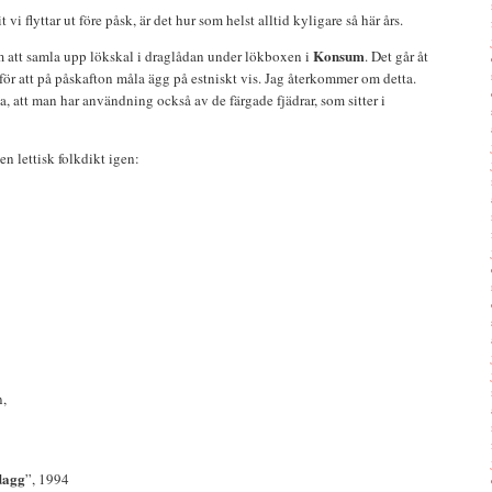
 vi flyttar ut före påsk, är det hur som helst alltid kyligare så här års.
Konsum
 att samla upp lökskal i draglådan under lökboxen i
. Det går åt
för att på påskafton måla ägg på estniskt vis. Jag återkommer om detta.
, att man har användning också av de färgade fjädrar, som sitter i
n lettisk folkdikt igen:
n,
dagg
”, 1994