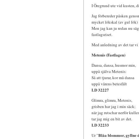
I Öregrund ute vid kusten, dit
Jag förbereder påsken genom
mycket lökskal (av gul lök) 
Men jag kan ju redan nu säga
fastlagsriset.
Med anledning av det tar vi e
Metenis (Fastlagen)
Dansa, dansa, husmor min,
uppå själva Metenis:
Så att tjurar, kor må dansa
uppå vårens betesfält
LD 32227
Glimra, glimra, Metenis,
grisben har jag i min säck;
när jag rutschar nerför kulle
tar jag mig en bit av det.
LD 32233
Blåa blommor, gyllne 
Ur ”