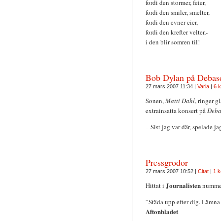
fordi den stormer, feier,
fordi den smiler, smelter,
fordi den evner eier,
fordi den krefter velter,-
i den blir somren til!
Bob Dylan på Debas
27 mars 2007 11:34 |
Varia
|
6 
Sonen,
Matti Dahl
, ringer g
extrainsatta konsert på
Deba
– Sist jag var där, spelade ja
Pressgrodor
27 mars 2007 10:52 |
Citat
|
1 
Journalisten
Hittat i
nummer
”Städa upp efter dig. Lämna 
Aftonbladet