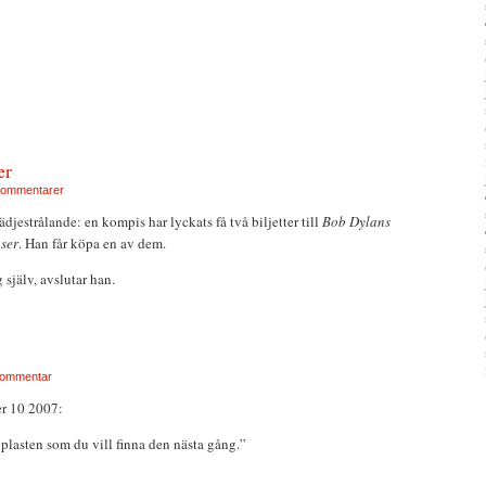
er
kommentarer
lädjestrålande: en kompis har lyckats få två biljetter till
Bob Dylans
ser
. Han får köpa en av dem.
g själv, avslutar han.
kommentar
 10 2007:
plasten som du vill finna den nästa gång.”