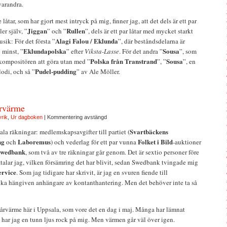
varandra.
e låtar, som har gjort mest intryck på mig, finner jag, att det dels är ett par
Jiggan
Rullen
er själv, ”
” och ”
”, dels är ett par låtar med mycket starkt
Alagi Falou / Eklunda
ik: För det första ”
”, där beståndsdelarna är
Eklundapolska
Sousa
 minst, ”
” efter
Viksta-Lasse
. För det andra ”
”, som
Polska från Transtrand
Sousa
hkompositören att göra utan med ”
”, ”
”, en
Pudel-pudding
odi, och så ”
” av Ale Möller.
rvärme
yrik
,
Ur dagboken
|
Kommentering avstängd
Svartbäckens
tala räkningar: medlemskapsavgifter till partiet (
ng
Laboremus
Folket i Bild
och
) och vederlag för ett par vunna
-auktioner
wedbank
, som två av tre räkningar går genom. Det är sextio personer före
talar jag, vilken försämring det har blivit, sedan Swedbank tvingade mig
ervice
. Som jag tidigare har skrivit, är jag en svuren fiende till
lika hängiven anhängare av kontanthantering. Men det behöver inte ta så
vårvärme här i Uppsala, som vore det en dag i maj. Många har lämnat
har jag en tunn ljus rock på mig. Men värmen går väl över igen.