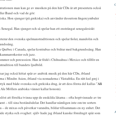
ntationen man kan ge av musiken på den här CDn är att presentera också
ler Band och vad de gör:
iska. Hon sjunger (på grekiska) och använder dessutom fingercymbaler
Senegal. Han sjunger och så spelar han ett ensträngat senegalesiskt
nterar den svenska spelmanstraditionen och spelar fioler, mandolin och
rundssång.
 Québec i Canada, spelar kontrabas och bidrar med bakgrundssång. Han
 kammarorkester och jazz.
rummor och percussion. Han är född i Chihuahua i Mexico och tillför en
tradition till bandets ljudbild.
 har jag också hittat spår av arabisk musik på den här CDn, ibland
 i Mindre Asien, ibland via nomaderna i Västafrika. En rätt kul grej i
Ali
ptyk med både svenska och grekiska drag, är att dess första del kallas ”
d Ale Möllers arabiska vänner kallar honom).
löst att försöka tvinna upp de enskilda låtarna – ofta hoptvinnade av tre
nt – till sina beståndsdelar. Det handlar nämligen inte om tre sorters
a – de mixas och påverkar varandra, bildar tillsammans en ny enhet. Det
de styrka och svaghet: själv hade jag ibland kanske föredragit spår som