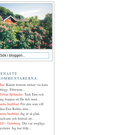
SENASTE
KOMMENTARERNA:
Jan
: Kände honom endast via hans
blogg. Eftersom...
Urban Sjölander
: Tack Enn och
jag hoppas att Du fick med...
anita lindblad
: För den som vill
läsa Enn Kokks sista...
anita lindblad
: Jag är så glad,
tacksam och hedrad att...
LO - Göteborg
: Det var sorgliga
nyheter. Jag har följt...