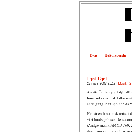
Blog
Kulturspegeln
Djef Djel
27 mars 2007 21:19 |
Musik
|
2
Ale Möller
har jag följt, all
bouzouki i svensk folkmusik.
enda gång: han spelade då v
Han är en fantastisk artist 
vårt lands gränser. Dessuto
(Amigo musik AMCD 760, 200
dessutom sjunger och arrang