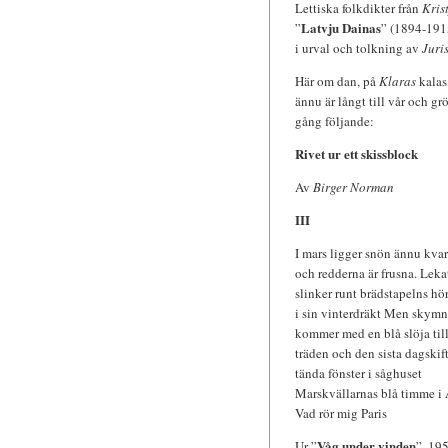
Lettiska folkdikter från
Kris
Latvju Dainas
”
” (1894-191
i urval och tolkning av
Juri
Här om dan, på
Klaras
kalas,
ännu är långt till vår och g
gång följande:
Rivet ur ett skissblock
Av
Birger Norman
III
I mars ligger snön ännu kvar
och redderna är frusna. Leka
slinker runt brädstapelns hö
i sin vinterdräkt Men skym
kommer med en blå slöja til
träden och den sista dagski
tända fönster i såghuset
Marskvällarnas blå timme i
Vad rör mig Paris
Våg under vinden
Ur ”
”, 19