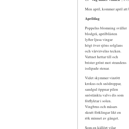
Men april, kommer april att b
Aprildag
Poppelns blomning sväller
blodgrå, aprilblåsten
lyfter ljusa vingar
högt över sjöns solglans
och vårvirvelns tecken.
Vattnet hettar till och
brister grönt mot strandens
isslipade stenar.
Videt skymmer vinrött
krokus och snödroppar,
sandgul öppnar pilen
snöstänkta valvs dis som
förflyktar i solen.
Vingbrus och måsars
skratt förklingar likt en
rök minnet av gånget.
Som en källört vilar