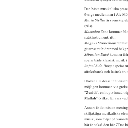
Den bästa musikaliska prese
övriga medlemmar i Ale Möl
Maria Stellas
är svensk-grek
(zils).
Mamadou Sene
kommer från 
stråkinstrument, riti.
Magnus Stinnerbom
represe
gitarr samt bidrar med bakg
Sébastian Dubé
kommer från
spelar både klassisk musik i
Rafael Sida Huizar
spelar t
afrokubansk och latinsk trum
Utöver alla dessa influenser
möjligen kommen via grekerna
Zenith
”
”, en hoptvinnad tri
Mullah
” (vilket lär vara va
Annars är det nästan menings
skiljaktiga musikaliska eleme
musik, som följer på varandr
här är också den här CDns bå