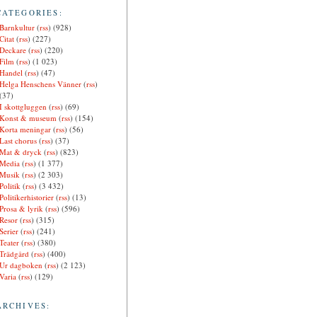
CATEGORIES:
Barnkultur
(
rss
) (928)
Citat
(
rss
) (227)
Deckare
(
rss
) (220)
Film
(
rss
) (1 023)
Handel
(
rss
) (47)
Helga Henschens Vänner
(
rss
)
(37)
I skottgluggen
(
rss
) (69)
Konst & museum
(
rss
) (154)
Korta meningar
(
rss
) (56)
Last chorus
(
rss
) (37)
Mat & dryck
(
rss
) (823)
Media
(
rss
) (1 377)
Musik
(
rss
) (2 303)
Politik
(
rss
) (3 432)
Politikerhistorier
(
rss
) (13)
Prosa & lyrik
(
rss
) (596)
Resor
(
rss
) (315)
Serier
(
rss
) (241)
Teater
(
rss
) (380)
Trädgård
(
rss
) (400)
Ur dagboken
(
rss
) (2 123)
Varia
(
rss
) (129)
ARCHIVES: