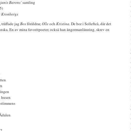
tjanis Barons’
samling
5)
s Kronbergs
 träffade jag
Bos
föräldrar,
Olle
och
Kristina
. De bor i Sollefteå, där det
rönska. En av mina favoritpoeter, också han ångermanlänning, skrev en
tten
rn
ningen
l husen
ftstimmens
 Ådalen
57