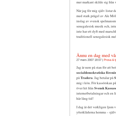
mer markant skilde sig från 
När jag för mig själv listar d
med stark prägel av Ale Möll
inslag av svensk spelmansmus
senegalesisk musik och, inte
inte har ett dyft med marsc
traditionell senegalesisk mel
Ännu en dag med vå
27 mars 2007 18:07 |
Prosa & l
Jag är nere på stan för att be
socialdemokratiska föreni
Tradera
S
på
. Jag betalar på
mig i kön. För kassörskan på
Svensk Kassas
över hit från
internetbetalningar och en 
här lång tid!
I dag är det verkligen ljum 
ytterkläderna hemma – själv 