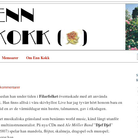
Memoarer
Om Enn Kokk
 kommentarer
Filarfolket
t sedan han under tiden i
överraskade med att använda
 Han finns alltså i våra skivhyllor. Live har jag tyvärr hört honom bara en
id en av de vårmiddagar min hustru, talmannen, gav i riksdagen.
i det musikaliska gränsland som benämns world music, känd långt utanför
Djef Djel
m multiinstrumentalist. På nya CDn med
Ale Möller Band
”
”
7) spelar han mandola, flöjter, skalmeja, dragspel och munspel;
erar han.