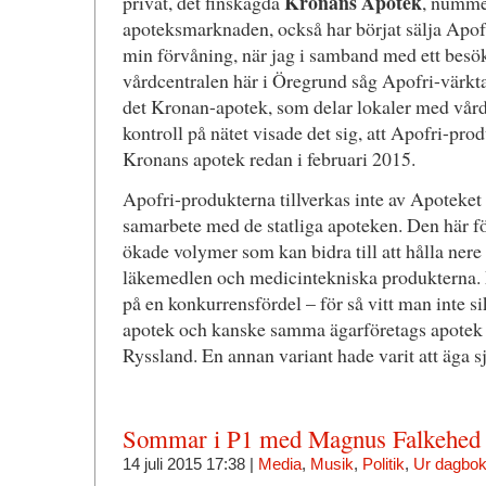
Kronans Apotek
privat, det finskägda
, numme
apoteksmarknaden, också har börjat sälja Apofri
min förvåning, när jag i samband med ett besö
vårdcentralen här i Öregrund såg Apofri-värktabl
det Kronan-apotek, som delar lokaler med vår
kontroll på nätet visade det sig, att Apofri-prod
Kronans apotek redan i februari 2015.
Apofri-produkterna tillverkas inte av Apoteke
samarbete med de statliga apoteken. Den här f
ökade volymer som kan bidra till att hålla nere 
läkemedlen och medicintekniska produkterna.
på en konkurrensfördel – för så vitt man inte s
apotek och kanske samma ägarföretags apotek 
Ryssland. En annan variant hade varit att äga s
Sommar i P1 med Magnus Falkehed
14 juli 2015 17:38 |
Media
,
Musik
,
Politik
,
Ur dagbo