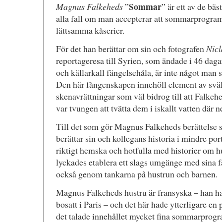
Sommar
Magnus Falkeheds
”
” är ett av de bäst
alla fall om man accepterar att sommarprogra
lättsamma kåserier.
För det han berättar om sin och fotografen
Nic
reportageresa till Syrien, som ändade i 46 dag
och källarkall fängelsehåla, är inte något man s
Den här fångenskapen innehöll element av sväl
skenavrättningar som väl bidrog till att Falkeh
var tvungen att tvätta dem i iskallt vatten där n
Till det som gör Magnus Falkeheds berättelse s
berättar sin och kollegans historia i mindre po
riktigt hemska och hotfulla med historier om hu
lyckades etablera ett slags umgänge med sina 
också genom tankarna på hustrun och barnen.
Magnus Falkeheds hustru är fransyska – han har
bosatt i Paris – och det här hade ytterligare en 
det talade innehållet mycket fina sommarprog