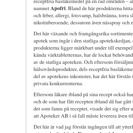
receptfria basläkemedel på en rad områden – al
Apofri
namnet
. Bland de här produkterna hit
och feber, allergi, fotsvamp, halsbränna, torra 
nikotinberoende, dessutom även nässpray och 
Det här växande och framgångsrika sortimentet 
apotek som ingår i den statliga apotekskedjan, 
produkterna ligger märkbart under till exempe
kända värktabletternas, har de lockat behövande 
av de statliga apoteken. Och eftersom försäljni
hälsovårdsprodukter, dels receptfria basläkemed
del av apotekens inkomster, har det här förstås 
privata konkurrenterna.
Eftersom läkare ibland på sina recept också h
och de som har fått recepten ibland då har gått ti
det som fanns på receptet, visade det sig efter 
att Apoteket AB i så fall måste leverera även til
Det här är vad jag förstår ingången till att ytte