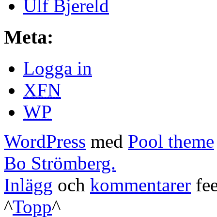
Ulf Bjereld
Meta:
Logga in
XFN
WP
WordPress
med
Pool theme
Bo Strömberg.
Inlägg
och
kommentarer
fee
^
Topp
^