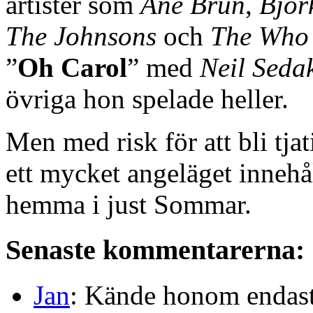
artister som
Ane Brun
,
Björ
The Johnsons
och
The Who
”
Oh Carol
” med
Neil Seda
övriga hon spelade heller.
Men med risk för att bli tja
ett mycket angeläget innehå
hemma i just Sommar.
Senaste kommentarerna:
Jan
: Kände honom endast 