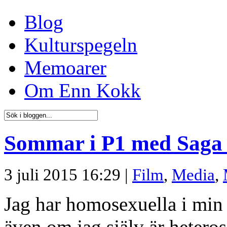
Blog
Kulturspegeln
Memoarer
Om Enn Kokk
Sommar i P1 med Saga
3 juli 2015 16:29 |
Film
,
Media
,
Jag har homosexuella i min 
även om jag själv är hetero