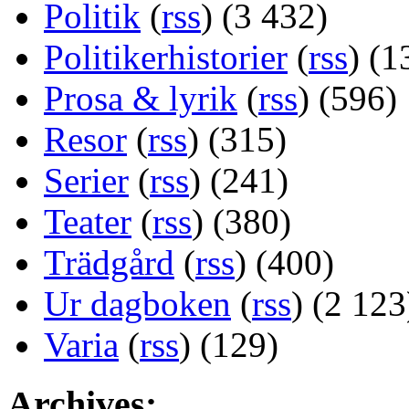
Politik
(
rss
) (3 432)
Politikerhistorier
(
rss
) (1
Prosa & lyrik
(
rss
) (596)
Resor
(
rss
) (315)
Serier
(
rss
) (241)
Teater
(
rss
) (380)
Trädgård
(
rss
) (400)
Ur dagboken
(
rss
) (2 123
Varia
(
rss
) (129)
Archives: