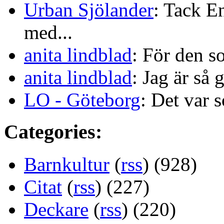
Urban Sjölander
: Tack E
med...
anita lindblad
: För den s
anita lindblad
: Jag är så 
LO - Göteborg
: Det var s
Categories:
Barnkultur
(
rss
) (928)
Citat
(
rss
) (227)
Deckare
(
rss
) (220)