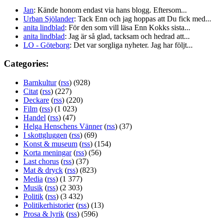
Jan
: Kände honom endast via hans blogg. Eftersom...
Urban Sjölander
: Tack Enn och jag hoppas att Du fick med...
anita lindblad
: För den som vill läsa Enn Kokks sista...
anita lindblad
: Jag är så glad, tacksam och hedrad att...
LO - Göteborg
: Det var sorgliga nyheter. Jag har följt...
Categories:
Barnkultur
(
rss
) (928)
Citat
(
rss
) (227)
Deckare
(
rss
) (220)
Film
(
rss
) (1 023)
Handel
(
rss
) (47)
Helga Henschens Vänner
(
rss
) (37)
I skottgluggen
(
rss
) (69)
Konst & museum
(
rss
) (154)
Korta meningar
(
rss
) (56)
Last chorus
(
rss
) (37)
Mat & dryck
(
rss
) (823)
Media
(
rss
) (1 377)
Musik
(
rss
) (2 303)
Politik
(
rss
) (3 432)
Politikerhistorier
(
rss
) (13)
Prosa & lyrik
(
rss
) (596)