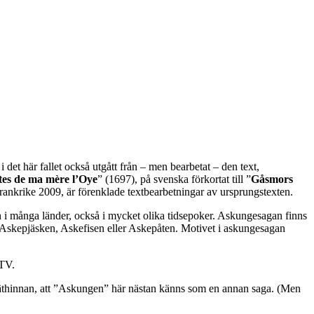
i det här fallet också utgått från – men bearbetat – den text,
ntes de ma mère l’Oye
” (1697), på svenska förkortat till ”
Gåsmors
 Frankrike 2009, är förenklade textbearbetningar av ursprungstexten.
h i många länder, också i mycket olika tidsepoker. Askungesagan finns
, Askepjäsken, Askefisen eller Askepåten. Motivet i askungesagan
 TV.
å näthinnan, att ”Askungen” här nästan känns som en annan saga. (Men