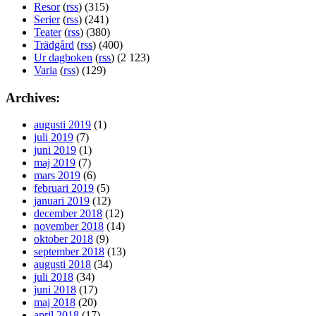
Resor
(
rss
) (315)
Serier
(
rss
) (241)
Teater
(
rss
) (380)
Trädgård
(
rss
) (400)
Ur dagboken
(
rss
) (2 123)
Varia
(
rss
) (129)
Archives:
augusti 2019
(1)
juli 2019
(7)
juni 2019
(1)
maj 2019
(7)
mars 2019
(6)
februari 2019
(5)
januari 2019
(12)
december 2018
(12)
november 2018
(14)
oktober 2018
(9)
september 2018
(13)
augusti 2018
(34)
juli 2018
(34)
juni 2018
(17)
maj 2018
(20)
april 2018
(17)