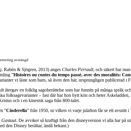
ntering avstängd
g
, Rabén & Sjögren, 2013) anges
Charles Perrault
, och säkert har man 
amling ”
Histoires ou contes du temps passé, avec des moralités: Co
tvarianter vi läste som barn, så även den här, ursprungligen publicerad i
lt återgav en folklig sagoberättelse som har funnits på många språk oc
ka folksagevarianter – fast där har hon bytt kön och heter Askeladden
Kristus och i en kinesisk saga från 800-talet.
lm ”
Cinderella
” från 1950, ur vilken vi varje julafton får se ett avsnitt i
e Gastaut
. De avviker så kraftigt från den disneyversion vi alla har p
med den Disney berättar, ändå bekant.)