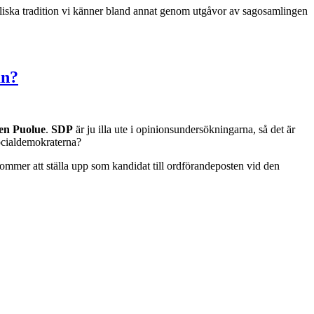
ntaliska tradition vi känner bland annat genom utgåvor av sagosamlingen
an?
nen Puolue
.
SDP
är ju illa ute i opinionsundersökningarna, så det är
Socialdemokraterna?
kommer att ställa upp som kandidat till ordförandeposten vid den