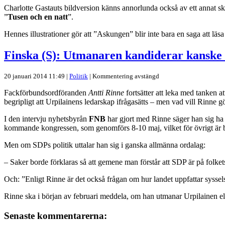
Charlotte Gastauts bildversion känns annorlunda också av ett annat skä
”
Tusen och en natt
”.
Hennes illustrationer gör att ”Askungen” blir inte bara en saga att läsa
Finska (S): Utmanaren kandiderar kanske t
20 januari 2014 11:49 |
Politik
|
Kommentering avstängd
Fackförbundsordföranden
Antti Rinne
fortsätter att leka med tanken 
begripligt att Urpilainens ledarskap ifrågasätts – men vad vill Rinne 
I den intervju nyhetsbyrån
FNB
har gjort med Rinne säger han sig ha f
kommande kongressen, som genomförs 8-10 maj, vilket för övrigt är b
Men om SDPs politik uttalar han sig i ganska allmänna ordalag:
– Saker borde förklaras så att gemene man förstår att SDP är på folkets
Och: ”Enligt Rinne är det också frågan om hur landet uppfattar syssels
Rinne ska i början av februari meddela, om han utmanar Urpilainen ell
Senaste kommentarerna: