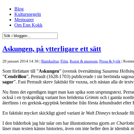
Blog
Kulturspegeln
Memoarer
Om Enn Kokk
Askungen, på ytterligare ett sätt
20 januari 2014 14:36 |
Barnkultur
,
Film
,
Konst & museum
,
Prosa & lyrik
|
Komme
Som författare till ”
Askungen
” (svensk översättning
Susanna Hellsin
”
Cendrillon
”, Perrault (1628-1703) publicerade i sin berömda sagos
sagor
”. Fast Perrault skrev faktiskt för vuxna, och nästan alla de tex
Nu finns det egentligen inget man kan spika som ursprungstext. Perrau
också i en tyskspråkig variant hos bröderna
Grimm
och i gamla nordis
återfinns i en grekisk-egyptisk berättelse från första århundradet efter 
En faktiskt mycket skickligt gjord variant är
Walt Disneys
tecknade fi
I den bilderbok jag här talar om har illustrationerna gjorts av
Charlott
läser man texten känns historien, även om inte heller den är identisk 