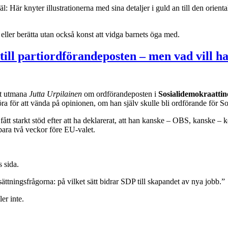
l: Här knyter illustrationerna med sina detaljer i guld an till den orie
 eller berätta utan också konst att vidga barnets öga med.
ill partiordförandeposten – men vad vill h
att utmana
Jutta Urpilainen
om ordförandeposten i
Sosialidemokraatti
göra för att vända på opinionen, om han själv skulle bli ordförande för 
ått starkt stöd efter att ha deklarerat, att han kanske – OBS, kanske – 
ara två veckor före EU-valet.
 sida.
ättningsfrågorna: på vilket sätt bidrar SDP till skapandet av nya jobb.”
er inte.