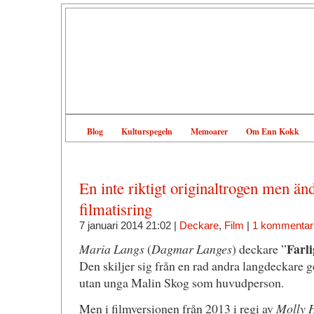
Blog
Kulturspegeln
Memoarer
Om Enn Kokk
En inte riktigt originaltrogen men ä
filmatisring
7 januari 2014 21:02 |
Deckare
,
Film
|
1 kommentar
Farl
Maria Langs
(
Dagmar Langes
) deckare ”
Den skiljer sig från en rad andra langdeckare 
utan unga Malin Skog som huvudperson.
Men i filmversionen från 2013 i regi av
Molly 