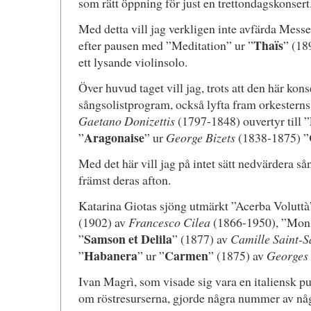
som rätt öppning för just en trettondagskonsert
Med detta vill jag verkligen inte avfärda Messe
Thaïs
efter pausen med ”Meditation” ur ”
” (18
ett lysande violinsolo.
Över huvud taget vill jag, trots att den här kons
sångsolistprogram, också lyfta fram orkesterns i
Gaetano Donizettis
(1797-1848) ouvertyr till ”
Aragonaise
”
” ur
George Bizets
(1838-1875) ”
Med det här vill jag på intet sätt nedvärdera så
främst deras afton.
Katarina Giotas sjöng utmärkt ”Acerba Voluttà
(1902) av
Francesco Cilea
(1866-1950), ”Mon c
Samson et Delila
”
” (1877) av
Camille Saint-S
Habanera
Carmen
”
” ur ”
” (1875) av
Georges 
Ivan Magrì, som visade sig vara en italiensk pu
om röstresurserna, gjorde några nummer av nå