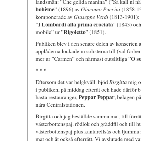
landsmän: ”Che gelida manina” (”Så kall ni nä
bohème
” (1896) av
Giacomo Puccini
(1858-19
komponerade av
Giuseppe Verdi
(1813-1901): 
I Lombardi alla prima crociata
”
” (1843) oc
Rigoletto
mobile” ur ”
” (1851).
Publiken blev i den senare delen av konserten a
applåderna lockade in solisterna till (väl förb
O so
mer ur ”Carmen” och närmast outslitliga ”
* * *
Eftersom det var helgkväll, bjöd
Birgitta
mig 
i publiken, på middag efteråt och hade därför b
Peppar Peppar
bästa restauranger,
, belägen p
nära Centralstationen.
Birgitta och jag beställde samma mat, till förr
västerbottenspaj, rödlök och gräddfil och till 
västerbottenspaj plus kantarellsås och ljumma 
mat och åt också efterrätt. Vi avslutade med va