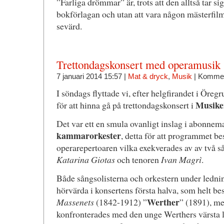
”Farliga drömmar” är, trots att den alltså tar sig 
bokförlagan och utan att vara någon mästerfilm
sevärd.
Trettondagskonsert med operamusik
7 januari 2014 15:57 |
Mat & dryck
,
Musik
|
Kommen
I söndags flyttade vi, efter helgfirandet i Öregr
Musike
för att hinna gå på trettondagskonsert i
Det var ett en smula ovanligt inslag i abonne
kammarorkester
, detta för att programmet b
operarepertoaren vilka exekverades av av två 
Katarina Giotas
och tenoren
Ivan Magrì
.
Både sångsolisterna och orkestern under ledni
hörvärda i konsertens första halva, som helt bes
Werther
Massenets
(1842-1912) ”
” (1891), men
konfronterades med den unge Werthers värsta l