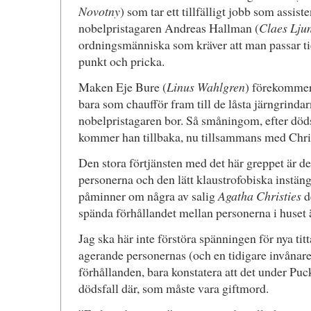
Novotny
) som tar ett tillfälligt jobb som assiste
nobelpristagaren Andreas Hallman (
Claes Lju
ordningsmänniska som kräver att man passar tide
punkt och pricka.
Maken Eje Bure (
Linus Wahlgren
) förekommer 
bara som chaufför fram till de låsta järngrindar
nobelpristagaren bor. Så småningom, efter döds
kommer han tillbaka, nu tillsammans med Chris
Den stora förtjänsten med det här greppet är de
personerna och den lätt klaustrofobiska instä
påminner om några av salig
Agatha Christies
d
spända förhållandet mellan personerna i huset 
Jag ska här inte förstöra spänningen för nya tit
agerande personernas (och en tidigare invånare
förhållanden, bara konstatera att det under Puc
dödsfall där, som måste vara giftmord.