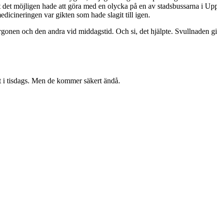
 att det möjligen hade att göra med en olycka på en av stadsbussarna i Up
medicineringen var gikten som hade slagit till igen.
rgonen och den andra vid middagstid. Och si, det hjälpte. Svullnaden gic
t i tisdags. Men de kommer säkert ändå.