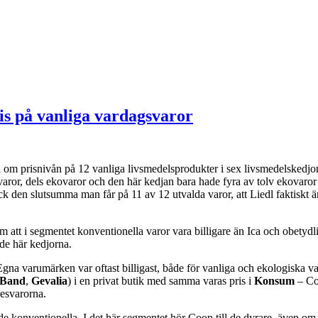
is på vanliga vardagsvaror
el om prisnivån på 12 vanliga livsmedelsprodukter i sex livsmedelskedjo
varor, dels ekovaror och den här kedjan bara hade fyra av tolv ekovaro
ock den slutsumma man får på 11 av 12 utvalda varor, att Liedl faktisk
att i segmentet konventionella varor vara billigare än Ica och obetydligt 
de här kedjorna.
gna varumärken var oftast billigast, både för vanliga och ekologiska var
 Band
,
Gevalia
) i en privat butik med samma varas pris i
Konsum
– Coo
kesvarorna.
 de konventionella. I det här segmentet hör Coop till de dyrare, även o