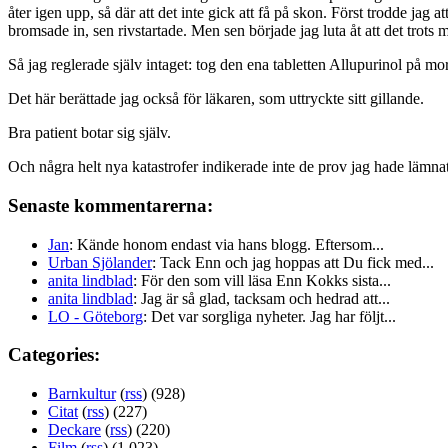
åter igen upp, så där att det inte gick att få på skon. Först trodde jag
bromsade in, sen rivstartade. Men sen började jag luta åt att det trots 
Så jag reglerade själv intaget: tog den ena tabletten Allupurinol på mo
Det här berättade jag också för läkaren, som uttryckte sitt gillande.
Bra patient botar sig själv.
Och några helt nya katastrofer indikerade inte de prov jag hade lämna
Senaste kommentarerna:
Jan
: Kände honom endast via hans blogg. Eftersom...
Urban Sjölander
: Tack Enn och jag hoppas att Du fick med...
anita lindblad
: För den som vill läsa Enn Kokks sista...
anita lindblad
: Jag är så glad, tacksam och hedrad att...
LO - Göteborg
: Det var sorgliga nyheter. Jag har följt...
Categories:
Barnkultur
(
rss
) (928)
Citat
(
rss
) (227)
Deckare
(
rss
) (220)
Film
(
rss
) (1 023)