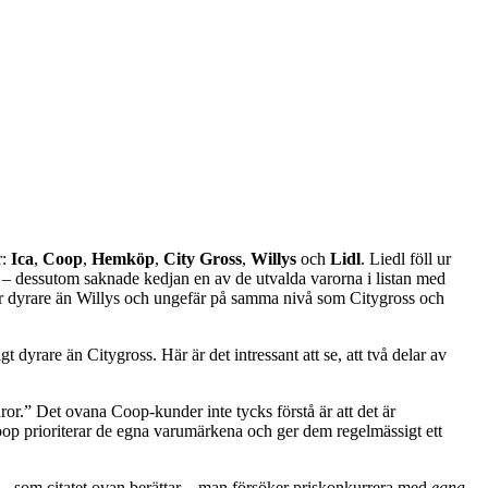
r:
Ica
,
Coop
,
Hemköp
,
City Gross
,
Willys
och
Lidl
. Liedl föll ur
r – dessutom saknade kedjan en av de utvalda varorna i listan med
t är dyrare än Willys och ungefär på samma nivå som Citygross och
dyrare än Citygross. Här är det intressant att se, att två delar av
or.” Det ovana Coop-kunder inte tycks förstå är att det är
p prioriterar de egna varumärkena och ger dem regelmässigt ett
m – som citatet ovan berättar – man försöker priskonkurrera med
egna