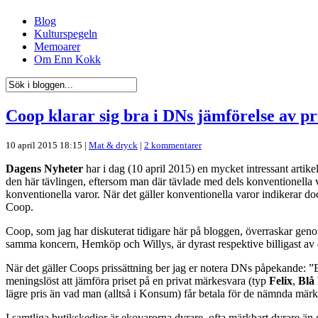
Blog
Kulturspegeln
Memoarer
Om Enn Kokk
Coop klarar sig bra i DNs jämförelse av pr
10 april 2015 18:15 |
Mat & dryck
|
2 kommentarer
Dagens Nyheter
har i dag (10 april 2015) en mycket intressant artik
den här tävlingen, eftersom man där tävlade med dels konventionella 
konventionella varor. När det gäller konventionella varor indikerar d
Coop.
Coop, som jag har diskuterat tidigare här på bloggen, överraskar genom 
samma koncern, Hemköp och Willys, är dyrast respektive billigast av 
När det gäller Coops prissättning ber jag er notera DNs påpekande: ”E
meningslöst att jämföra priset på en privat märkesvara (typ
Felix
,
Blå
lägre pris än vad man (alltså i Konsum) får betala för de nämnda mär
I samtliga butikskedjor är ekovarorna dyrare, ofta märkbart dyrare än