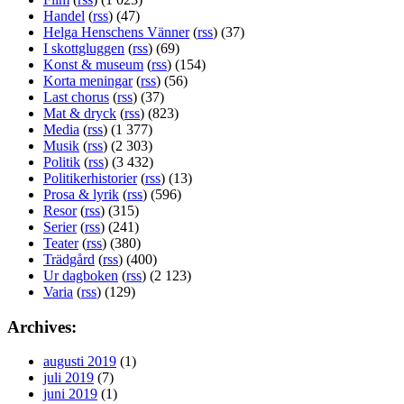
Handel
(
rss
) (47)
Helga Henschens Vänner
(
rss
) (37)
I skottgluggen
(
rss
) (69)
Konst & museum
(
rss
) (154)
Korta meningar
(
rss
) (56)
Last chorus
(
rss
) (37)
Mat & dryck
(
rss
) (823)
Media
(
rss
) (1 377)
Musik
(
rss
) (2 303)
Politik
(
rss
) (3 432)
Politikerhistorier
(
rss
) (13)
Prosa & lyrik
(
rss
) (596)
Resor
(
rss
) (315)
Serier
(
rss
) (241)
Teater
(
rss
) (380)
Trädgård
(
rss
) (400)
Ur dagboken
(
rss
) (2 123)
Varia
(
rss
) (129)
Archives:
augusti 2019
(1)
juli 2019
(7)
juni 2019
(1)