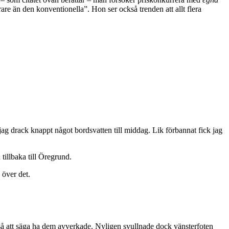
are än den konventionella”. Hon ser också trenden att allt flera
h jag drack knappt något bordsvatten till middag. Lik förbannat fick jag
 tillbaka till Öregrund.
 över det.
t så att säga ha dem avverkade. Nyligen svullnade dock vänsterfoten