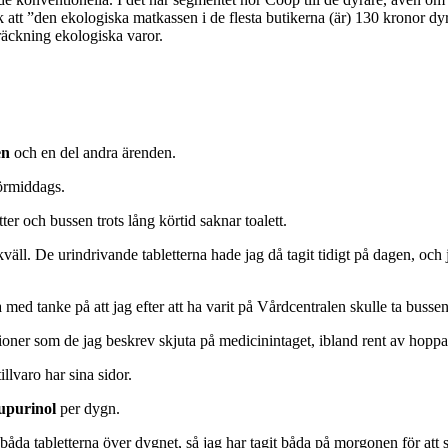
k att ”den ekologiska matkassen i de flesta butikerna (är) 130 kronor dyr
sträckning ekologiska varor.
en
och en del andra ärenden.
förmiddags.
er och bussen trots lång körtid saknar toalett.
 kväll. De urindrivande tabletterna hade jag då tagit tidigt på dagen, oc
a med tanke på att jag efter att ha varit på Vårdcentralen skulle ta bussen
tioner som de jag beskrev skjuta på medicinintaget, ibland rent av hoppa
illvaro har sina sidor.
upurinol
per dygn.
 båda tabletterna över dygnet, så jag har tagit båda på morgonen för at