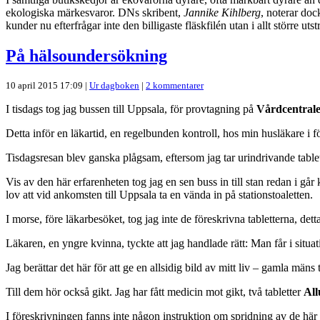
ekologiska märkesvaror. DNs skribent,
Jannike Kihlberg
, noterar doc
kunder nu efterfrågar inte den billigaste fläskfilén utan i allt större ut
På hälsoundersökning
10 april 2015 17:09 |
Ur dagboken
|
2 kommentarer
I tisdags tog jag bussen till Uppsala, för provtagning på
Vårdcentral
Detta inför en läkartid, en regelbunden kontroll, hos min husläkare i 
Tisdagsresan blev ganska plågsam, eftersom jag tar urindrivande tablett
Vis av den här erfarenheten tog jag en sen buss in till stan redan i går
lov att vid ankomsten till Uppsala ta en vända in på stationstoaletten.
I morse, före läkarbesöket, tog jag inte de föreskrivna tabletterna, dett
Läkaren, en yngre kvinna, tyckte att jag handlade rätt: Man får i situa
Jag berättar det här för att ge en allsidig bild av mitt liv – gamla mäns t
Till dem hör också gikt. Jag har fått medicin mot gikt, två tabletter
All
I föreskrivningen fanns inte någon instruktion om spridning av de här