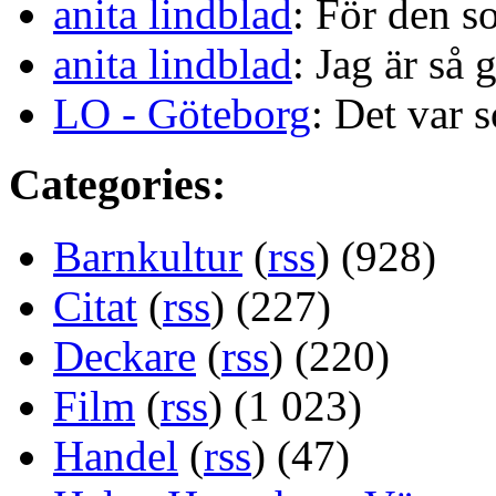
anita lindblad
: För den s
anita lindblad
: Jag är så 
LO - Göteborg
: Det var s
Categories:
Barnkultur
(
rss
) (928)
Citat
(
rss
) (227)
Deckare
(
rss
) (220)
Film
(
rss
) (1 023)
Handel
(
rss
) (47)