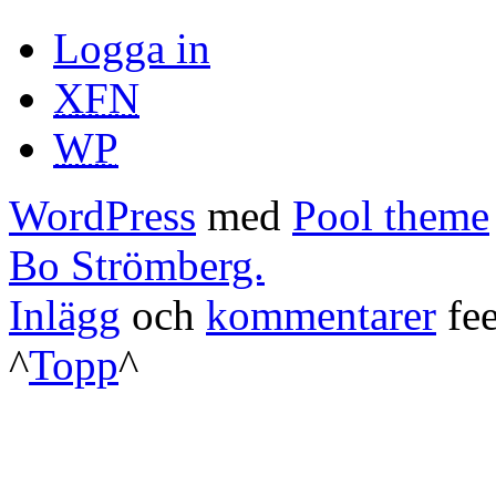
Logga in
XFN
WP
WordPress
med
Pool theme
Bo Strömberg.
Inlägg
och
kommentarer
fee
^
Topp
^