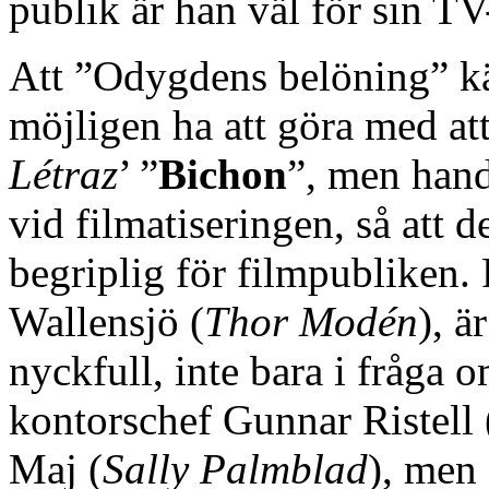
publik är han väl för sin TV
Att ”Odygdens belöning” kä
möjligen ha att göra med att
Létraz
’ ”
Bichon
”, men handl
vid filmatiseringen, så att 
begriplig för filmpubliken.
Wallensjö (
Thor Modén
), ä
nyckfull, inte bara i fråga
kontorschef Gunnar Ristell 
Maj (
Sally Palmblad
), men 