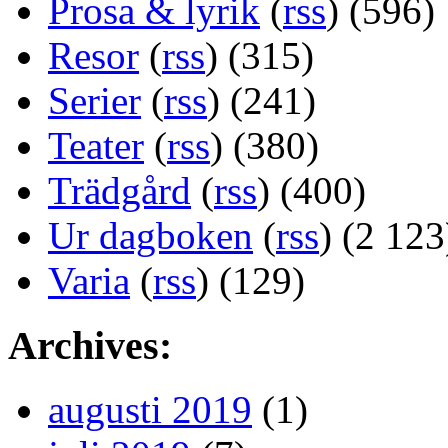
Prosa & lyrik
(
rss
) (596)
Resor
(
rss
) (315)
Serier
(
rss
) (241)
Teater
(
rss
) (380)
Trädgård
(
rss
) (400)
Ur dagboken
(
rss
) (2 123
Varia
(
rss
) (129)
Archives:
augusti 2019
(1)