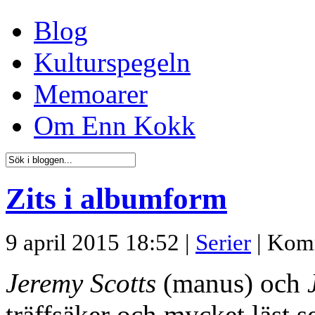
Blog
Kulturspegeln
Memoarer
Om Enn Kokk
Zits i albumform
9 april 2015 18:52 |
Serier
|
Komm
Jeremy Scotts
(manus) och
träffsäker och mycket läst s