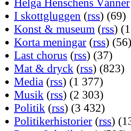
Helga Henschens Vänner
I skottgluggen
(
rss
) (69)
Konst & museum
(
rss
) (
Korta meningar
(
rss
) (56
Last chorus
(
rss
) (37)
Mat & dryck
(
rss
) (823)
Media
(
rss
) (1 377)
Musik
(
rss
) (2 303)
Politik
(
rss
) (3 432)
Politikerhistorier
(
rss
) (1