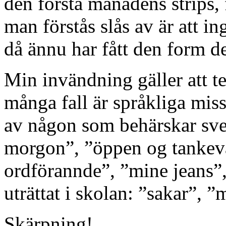
den första månadens strips, 
man förstås slås av är att i
då ännu har fått den form de
Min invändning gäller att te
många fall är språkliga mis
av någon som behärskar sven
morgon”, ”öppen og tankev
ordförannde”, ”mine jeans”,
uträttat i skolan: ”sakar”, ”
Skärpning!