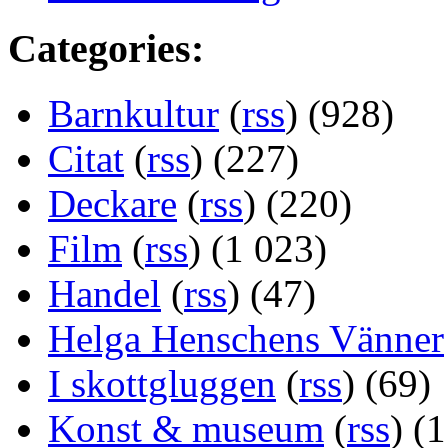
Categories:
Barnkultur
(
rss
) (928)
Citat
(
rss
) (227)
Deckare
(
rss
) (220)
Film
(
rss
) (1 023)
Handel
(
rss
) (47)
Helga Henschens Vänner
I skottgluggen
(
rss
) (69)
Konst & museum
(
rss
) (