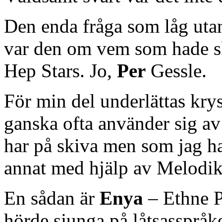
Den enda fråga som låg utan
var den om vem som hade sk
Hep Stars. Jo,
Per
Gessle.
För min del underlättas kry
ganska ofta använder sig av 
har på skiva men som jag har
annat med hjälp av Melodik
En sådan är
Enya
– Ethne P
hörde sjunga på låtsasspråke