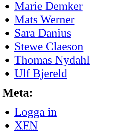
Marie Demker
Mats Werner
Sara Danius
Stewe Claeson
Thomas Nydahl
Ulf Bjereld
Meta:
Logga in
XFN