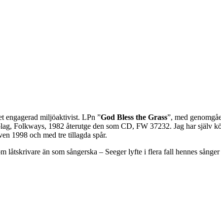
 engagerad miljöaktivist. LPn ”
God Bless the Grass
”, med genomgåe
skivbolag, Folkways, 1982 återutge den som CD, FW 37232. Jag har själ
n 1998 och med tre tillagda spår.
m låtskrivare än som sångerska – Seeger lyfte i flera fall hennes sånger t