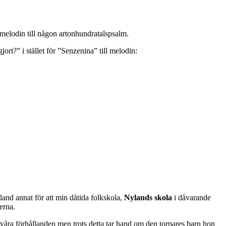
 melodin till någon artonhundratalspsalm.
ort?” i stället för ”Senzenina” till melodin:
nd annat för att min dåtida folkskola,
Nylands skola
i dåvarande
erna.
 svåra förhållanden men trots detta tar hand om den torpares barn hon