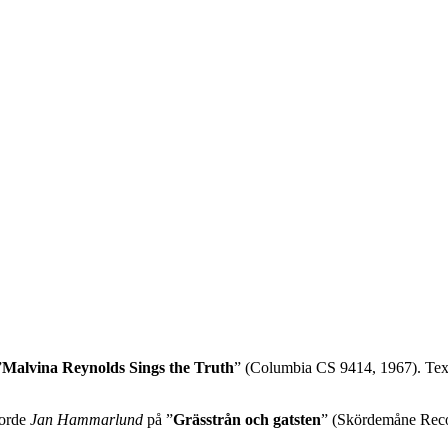
”
Malvina Reynolds Sings the Truth
” (Columbia CS 9414, 1967). Text
jorde
Jan Hammarlund
på ”
Grässtrån och gatsten
” (Skördemåne Rec