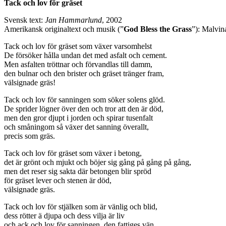
Tack och lov för gräset
Svensk text:
Jan Hammarlund
, 2002
Amerikansk originaltext och musik (”
God Bless the Grass
”): Malvin
Tack och lov för gräset som växer varsomhelst
De försöker hålla undan det med asfalt och cement.
Men asfalten tröttnar och förvandlas till damm,
den bulnar och den brister och gräset tränger fram,
välsignade gräs!
Tack och lov för sanningen som söker solens glöd.
De sprider lögner över den och tror att den är död,
men den gror djupt i jorden och spirar tusenfalt
och småningom så växer det sanning överallt,
precis som gräs.
Tack och lov för gräset som växer i betong,
det är grönt och mjukt och böjer sig gång på gång på gång,
men det reser sig sakta där betongen blir spröd
för gräset lever och stenen är död,
välsignade gräs.
Tack och lov för stjälken som är vänlig och blid,
dess rötter ä djupa och dess vilja är liv
och ack och lov för sanningen, den fattiges vän