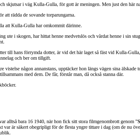
 och skjutsar i väg Kulla-Gulla, för gott är meningen. Men just den här na
för att rädda de sovande torparungarna.
alla att Kulla-Gulla har omkommit därinne.
ring ute i skogen, har hittat henne medvetslös och vårdat henne i sin stu
nt.
otter till hans förrymda dotter, är vid det här laget så fäst vid Kulla-G
nnelag och ber om tillgift.
längre vistelse någon annanstans, upptäcker hon längs vägen sina älskade
 tillsammans med dem. De får, förstår man, då också stanna där.
ckböcker.
ar alltså bara 16 1940, när hon fick sitt stora filmgenombrott genom ”
S
t var är säkert obegripligt för de flesta yngre tittare i dag (om de nu ö
ublik.