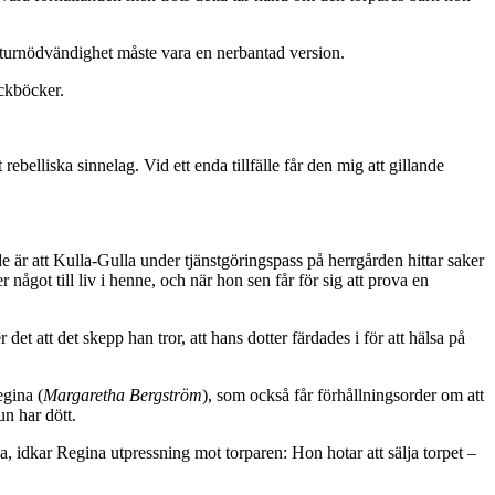
naturnödvändighet måste vara en nerbantad version.
ickböcker.
rebelliska sinnelag. Vid ett enda tillfälle får den mig att gillande
 är att Kulla-Gulla under tjänstgöringspass på herrgården hittar saker
något till liv i henne, och när hon sen får för sig att prova en
det att det skepp han tror, att hans dotter färdades i för att hälsa på
egina (
Margaretha Bergström
), som också får förhållningsorder om att
un har dött.
a, idkar Regina utpressning mot torparen: Hon hotar att sälja torpet –