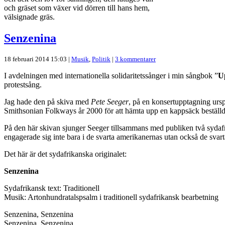
och gräset som växer vid dörren till hans hem,
välsignade gräs.
Senzenina
18 februari 2014 15:03 |
Musik
,
Politik
|
3 kommentarer
I avdelningen med internationella solidaritetssånger i min sångbok ”
Up
protestsång.
Jag hade den på skiva med
Pete Seeger
, på en konsertupptagning urs
Smithsonian Folkways år 2000 för att hämta upp en kappsäck beställd
På den här skivan sjunger Seeger tillsammans med publiken två sydafri
engagerade sig inte bara i de svarta amerikanernas utan också de svart
Det här är det sydafrikanska originalet:
Senzenina
Sydafrikansk text: Traditionell
Musik: Artonhundratalspsalm i traditionell sydafrikansk bearbetning
Senzenina, Senzenina
Senzenina, Senzenina