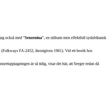
 jag också med ”
Senzenina
”, en stillsam men effektfull sydafrikansk
” (Folkways FA-2452, återutgiven 1961). Vid ett besök hos
nsertupptagningen är så tidig, visar det här, att Seeger redan då