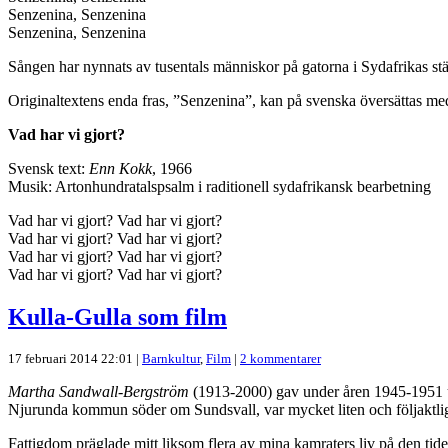
Senzenina, Senzenina
Senzenina, Senzenina
Sången har nynnats av tusentals människor på gatorna i Sydafrikas städ
Originaltextens enda fras, ”Senzenina”, kan på svenska översättas med ”
Vad har vi gjort?
Svensk text:
Enn Kokk
, 1966
Musik: Artonhundratalspsalm i raditionell sydafrikansk bearbetning
Vad har vi gjort? Vad har vi gjort?
Vad har vi gjort? Vad har vi gjort?
Vad har vi gjort? Vad har vi gjort?
Vad har vi gjort? Vad har vi gjort?
Kulla-Gulla som film
17 februari 2014 22:01 |
Barnkultur
,
Film
|
2 kommentarer
Martha Sandwall-Bergström
(1913-2000) gav under åren 1945-1951 ut
Njurunda kommun söder om Sundsvall, var mycket liten och följaktligen
Fattigdom präglade mitt liksom flera av mina kamraters liv på den tide