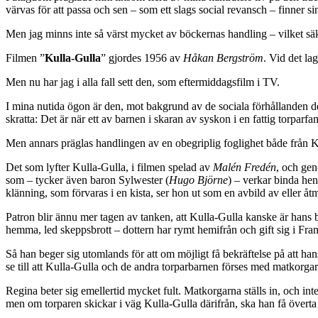
värvas för att passa och sen – som ett slags social revansch – finner sin 
Men jag minns inte så värst mycket av böckernas handling – vilket säk
Filmen ”
Kulla-Gulla
” gjordes 1956 av
Håkan Bergström
. Vid det la
Men nu har jag i alla fall sett den, som eftermiddagsfilm i TV.
I mina nutida ögon är den, mot bakgrund av de sociala förhållanden den ska
skratta: Det är när ett av barnen i skaran av syskon i en fattig torparfa
Men annars präglas handlingen av en obegriplig foglighet både från Ku
Det som lyfter Kulla-Gulla, i filmen spelad av
Malén Fredén
, och gen
som – tycker även baron Sylwester (
Hugo Björne
) – verkar binda hen
klänning, som förvaras i en kista, ser hon ut som en avbild av eller å
Patron blir ännu mer tagen av tanken, att Kulla-Gulla kanske är hans barn
hemma, led skeppsbrott – dottern har rymt hemifrån och gift sig i Fran
Så han beger sig utomlands för att om möjligt få bekräftelse på att hans
se till att Kulla-Gulla och de andra torparbarnen förses med matkorgar
Regina beter sig emellertid mycket fult. Matkorgarna ställs in, och int
men om torparen skickar i väg Kulla-Gulla därifrån, ska han få överta