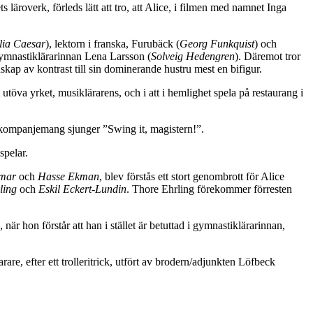
 läroverk, förleds lätt att tro, att Alice, i filmen med namnet Inga
lia Caesar
), lektorn i franska, Furubäck (
Georg Funkquist
) och
 gymnastiklärarinnan Lena Larsson (
Solveig Hedengren
). Däremot tror
enskap av kontrast till sin dominerande hustru mest en bifigur.
 att utöva yrket, musiklärarens, och i att i hemlighet spela på restaurang i
oackompanjemang sjunger ”Swing it, magistern!”.
spelar.
lmar
och
Hasse Ekman
, blev förstås ett stort genombrott för Alice
ling
och
Eskil Eckert-Lundin
. Thore Ehrling förekommer förresten
är hon förstår att han i stället är betuttad i gymnastiklärarinnan,
arare, efter ett trolleritrick, utfört av brodern/adjunkten Löfbeck