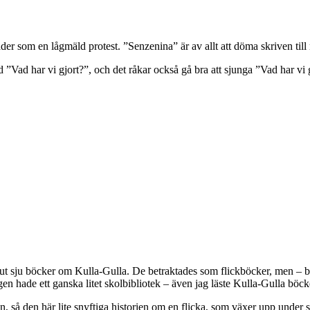
er som en lågmäld protest. ”Senzenina” är av allt att döma skriven till
Vad har vi gjort?”, och det råkar också gå bra att sjunga ”Vad har vi gj
 sju böcker om Kulla-Gulla. De betraktades som flickböcker, men – bla
 hade ett ganska litet skolbibliotek – även jag läste Kulla-Gulla böck
n, så den här lite snyftiga historien om en flicka, som växer upp under