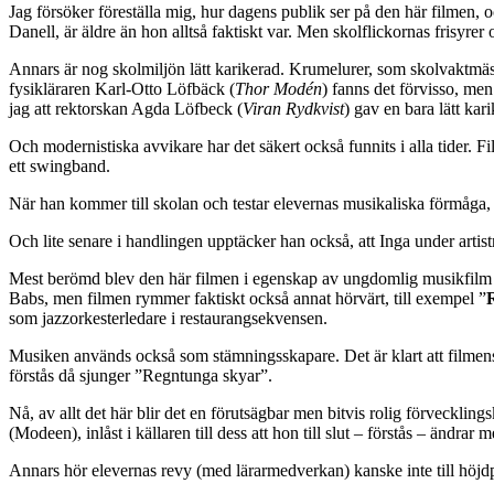
Jag försöker föreställa mig, hur dagens publik ser på den här filmen, oc
Danell, är äldre än hon alltså faktiskt var. Men skolflickornas frisyrer
Annars är nog skolmiljön lätt karikerad. Krumelurer, som skolvaktmäs
fysikläraren Karl-Otto Löfbäck (
Thor Modén
) fanns det förvisso, me
jag att rektorskan Agda Löfbeck (
Viran Rydkvist
) gav en bara lätt kar
Och modernistiska avvikare har det säkert också funnits i alla tider. 
ett swingband.
När han kommer till skolan och testar elevernas musikaliska förmåga, 
Och lite senare i handlingen upptäcker han också, att Inga under arti
Mest berömd blev den här filmen i egenskap av ungdomlig musikfilm 
Babs, men filmen rymmer faktiskt också annat hörvärt, till exempel ”
som jazzorkesterledare i restaurangsekvensen.
Musiken används också som stämningsskapare. Det är klart att filmens In
förstås då sjunger ”Regntunga skyar”.
Nå, av allt det här blir det en förutsägbar men bitvis rolig förvecklings
(Modeen), inlåst i källaren till dess att hon till slut – förstås – ändra
Annars hör elevernas revy (med lärarmedverkan) kanske inte till höjd