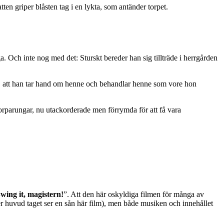
tten griper blåsten tag i en lykta, som antänder torpet.
ga. Och inte nog med det: Sturskt bereder han sig tillträde i herrgården
ulla, att han tar hand om henne och behandlar henne som vore hon
 torparungar, nu utackorderade men förrymda för att få vara
wing it, magistern!
”. Att den här oskyldiga filmen för många av
ver huvud taget ser en sån här film), men både musiken och innehållet