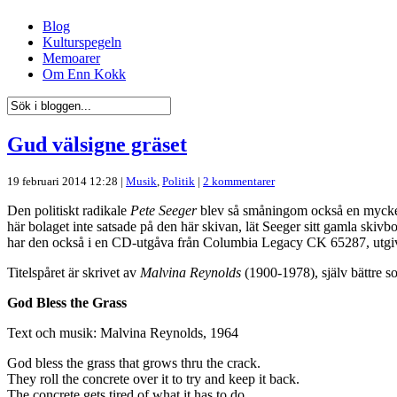
Blog
Kulturspegeln
Memoarer
Om Enn Kokk
Gud välsigne gräset
19 februari 2014 12:28 |
Musik
,
Politik
|
2 kommentarer
Den politiskt radikale
Pete Seeger
blev så småningom också en mycket
här bolaget inte satsade på den här skivan, lät Seeger sitt gamla 
har den också i en CD-utgåva från Columbia Legacy CK 65287, utgive
Titelspåret är skrivet av
Malvina Reynolds
(1900-1978), själv bättre so
God Bless the Grass
Text och musik: Malvina Reynolds, 1964
God bless the grass that grows thru the crack.
They roll the concrete over it to try and keep it back.
The concrete gets tired of what it has to do.