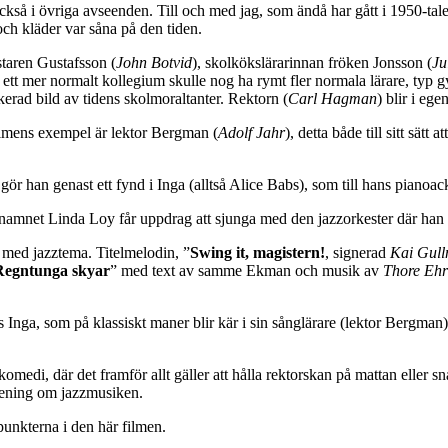
kså i övriga avseenden. Till och med jag, som ändå har gått i 1950-talets
 och kläder var såna på den tiden.
taren Gustafsson (
John Botvid
), skolkökslärarinnan fröken Jonsson (
Ju
n ett mer normalt kollegium skulle nog ha rymt fler normala lärare, typ
ikerad bild av tidens skolmoraltanter. Rektorn (
Carl Hagman
) blir i eg
Filmens exempel är lektor Bergman (
Adolf Jahr
), detta både till sitt sätt
gör han genast ett fynd i Inga (alltså Alice Babs), som till hans pian
stnamnet Linda Loy får uppdrag att sjunga med den jazzorkester där han 
med jazztema. Titelmelodin, ”
Swing it, magistern!
, signerad
Kai Gul
Regntunga skyar
” med text av samme Ekman och musik av
Thore Ehr
ga, som på klassiskt maner blir kär i sin sånglärare (lektor Bergman), n
komedi, där det framför allt gäller att hålla rektorskan på mattan eller sn
r mening om jazzmusiken.
punkterna i den här filmen.