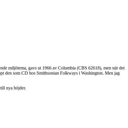
nde miljötema, gavs ut 1966 av Columbia (CBS 62618), men när det
v köpt den som CD hos Smithsonian Folkways i Washington. Men jag
ill nya höjder.