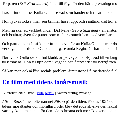
Torparen (
Erik Strandmark
) faller till föga för den här utpressningen
I sista stund hinner Kulla-Gulla se vad som händer och rusar tillbaka 
Hon lyckas också, men sen brinner huset upp, och i nattmörkret tror 
Men nu sker ett verkligt under: Dal-Pelle (
Georg Skarstedt
), en enstö
och berättar, även för patron som nu har kommit hem, vad som har hä
Och patron, som faktiskt har funnit bevis för att Kulla-Gulla inte är d
verkligen hans dotter. Och den tidigare onda Regina ändrar nu totalt si
När Kulla-Gulla sedan, fint klädd, är på väg att bli skjutsad till en 
tillsammans. Hon tar upp dem i vagnen och återvänder till herrgården
Så kan man också lösa sociala problem, åtminstone i filmatiserade fli
En film med tidens tonårsmusik
17 februari 2014 16:55 |
Film
,
Musik
|
Kommentering avstängd
Alice
”
Babs
”, med efternamnet
Nilson
på den tiden, föddes 1924 och v
tidens moraltanter och moralfarbröder blev det röda skynke den faktisk
var mycket utmanande för den tidens kristna och moralkonservativa p