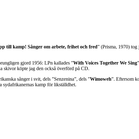
p till kamp! Sånger om arbete, frihet och fred
” (Prisma, 1970) tog
prungligen gjord 1956: LPn kallades ”
With Voices Together We Sing
a skivor köpte jag den också överförd på CD.
kanska sånger i svit, dels ”Senzenina”, dels ”
Wimoweh
”. Eftersom ko
a sydafrikanernas kamp för likställdhet.