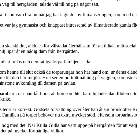
väg till herrgården, talade väl till mig på något sätt.
ert kan vara bra nu när jag har tagit del av filmatiseringen, som med 
get var jag gymnasist och knappast intresserad av filmatiserade gamla fl
 skildra, alldeles för välstädat återhållsam för att tilltala mitt socialt 
milj lipar åt en nådig dam från herrgården.
lla-Gullas och den fattiga torparfamiljens sida.
om henne till slut också de torparungar hon har hand om, ur deras elände
ne till den här miljön. Hon ser en porträttmålning på väggen, som väcker 
tminstone avkomling till damen på tavlan.
barn, när han får höra, att hon som litet barn hittades ilandfluten efter 
krike.
 teori är korrekt. Godsets förvaltning överlåter han åt sin brorsdotter R
. Familjen på torpet behöver nu extra mycket stöd, eftersom torparhustr
e nog med det: När Kulla-Gulla har varit uppe på herrgården för att vädj
 det på mycket förmånliga villkor.