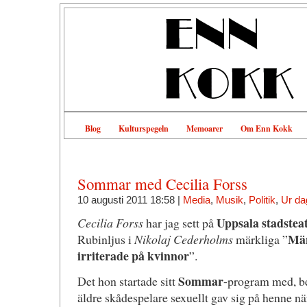
Blog
Kulturspegeln
Memoarer
Om Enn Kokk
Sommar med Cecilia Forss
10 augusti 2011 18:58 |
Media
,
Musik
,
Politik
,
Ur da
Uppsala stadstea
Cecilia Forss
har jag sett på
Män
Rubinljus i
Nikolaj Cederholms
märkliga ”
irriterade på kvinnor
”.
Sommar
Det hon startade sitt
-program med, be
äldre skådespelare sexuellt gav sig på henne nä