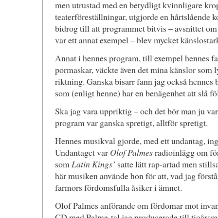
men utrustad med en betydligt kvinnligare kropp,
teaterföreställningar, utgjorde en hårtslående kon
bidrog till att programmet bitvis – avsnittet 
var ett annat exempel – blev mycket känslostark
Annat i hennes program, till exempel hennes f
pormaskar, väckte även det mina känslor som ly
riktning. Ganska bisarr fann jag också hennes
som (enligt henne) har en benägenhet att slå f
Ska jag vara uppriktig – och det bör man ju var
program var ganska spretigt, alltför spretigt.
Hennes musikval gjorde, med ett undantag, ing
Undantaget var
Olof Palmes
radioinlägg om fö
som
Latin Kings’
satte lätt rap-artad men stil
här musiken använde hon för att, vad jag förstår
farmors fördomsfulla åsiker i ämnet.
Olof Palmes anförande om fördomar mot invand
CD med Palme-tal jag producerade till tioårsmi