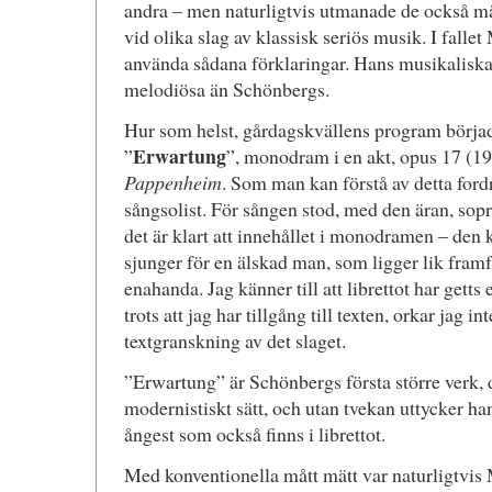
andra – men naturligtvis utmanade de också m
vid olika slag av klassisk seriös musik. I fallet
använda sådana förklaringar. Hans musikaliska
melodiösa än Schönbergs.
Hur som helst, gårdagskvällens program börj
Erwartung
”
”, monodram i en akt, opus 17 (19
Pappenheim
. Som man kan förstå av detta fordr
sångsolist. För sången stod, med den äran, so
det är klart att innehållet i monodramen – de
sjunger för en älskad man, som ligger lik fram
enahanda. Jag känner till att librettot har gett
trots att jag har tillgång till texten, orkar jag i
textgranskning av det slaget.
”Erwartung” är Schönbergs första större verk, d
modernistiskt sätt, och utan tvekan uttycker h
ångest som också finns i librettot.
Med konventionella mått mätt var naturligtvis 