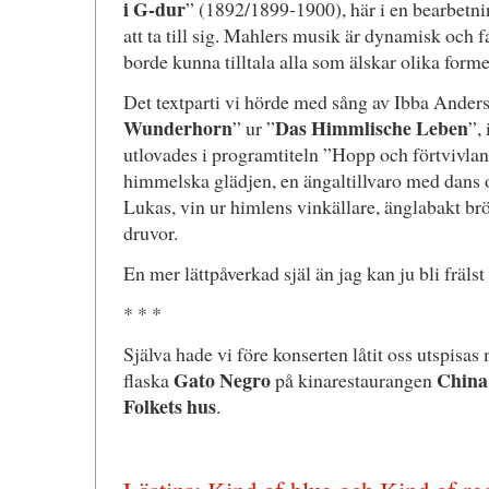
i G-dur
” (1892/1899-1900), här i en bearbetni
att ta till sig. Mahlers musik är dynamisk och 
borde kunna tilltala alla som älskar olika forme
Det textparti vi hörde med sång av Ibba Anders
Wunderhorn
Das Himmlische Leben
” ur ”
”,
utlovades i programtiteln ”Hopp och förtvivlan
himmelska glädjen, en ängaltillvaro med dans o
Lukas, vin ur himlens vinkällare, änglabakt brö
druvor.
En mer lättpåverkad själ än jag kan ju bli frälst
* * *
Själva hade vi före konserten låtit oss utspisa
Gato Negro
China
flaska
på kinarestaurangen
Folkets hus
.