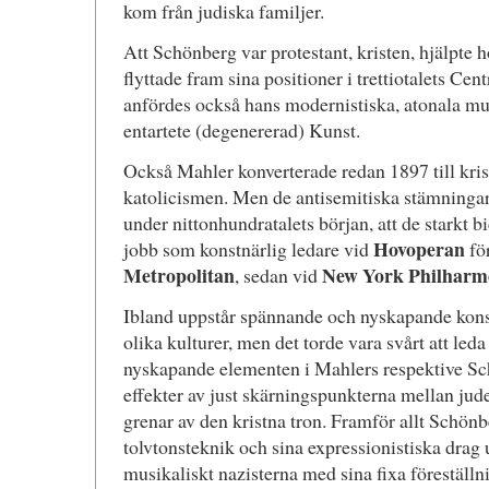
kom från judiska familjer.
Att Schönberg var protestant, kristen, hjälpte 
flyttade fram sina positioner i trettiotalets C
anfördes också hans modernistiska, atonala mu
entartete (degenererad) Kunst.
Också Mahler konverterade redan 1897 till kris
katolicismen. Men de antisemitiska stämningar
under nittonhundratalets början, att de starkt bi
Hovoperan
jobb som konstnärlig ledare vid
för
Metropolitan
New York Philharm
, sedan vid
Ibland uppstår spännande och nyskapande kons
olika kulturer, men det torde vara svårt att leda 
nyskapande elementen i Mahlers respektive Sc
effekter av just skärningspunkterna mellan jud
grenar av den kristna tron. Framför allt Schönb
tolvtonsteknik och sina expressionistiska drag
musikaliskt nazisterna med sina fixa föreställ