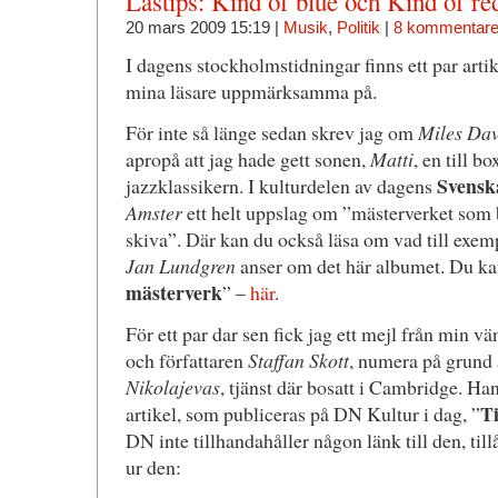
Lästips: Kind of blue och Kind of re
20 mars 2009 15:19 |
Musik
,
Politik
|
8 kommentare
I dagens stockholmstidningar finns ett par artik
mina läsare uppmärksamma på.
För inte så länge sedan skrev jag om
Miles Dav
apropå att jag hade gett sonen,
Matti
, en till b
Svensk
jazzklassikern. I kulturdelen av dagens
Amster
ett helt uppslag om ”mästerverket som b
skiva”. Där kan du också läsa om vad till exe
Jan Lundgren
anser om det här albumet. Du kan
mästerverk
” –
här
.
För ett par dar sen fick jag ett mejl från min v
och författaren
Staffan Skott
, numera på grund 
Nikolajevas
, tjänst där bosatt i Cambridge. Ha
Ti
artikel, som publiceras på DN Kultur i dag, ”
DN inte tillhandahåller någon länk till den, tillå
ur den: