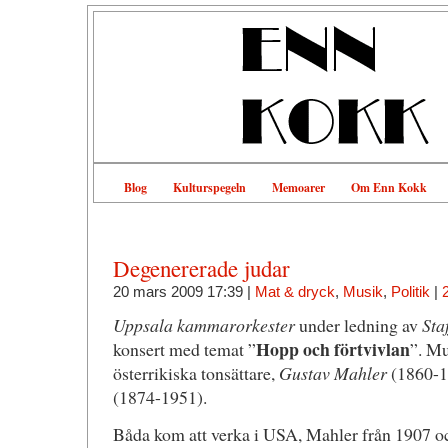
Blog
Kulturspegeln
Memoarer
Om Enn Kokk
Degenererade judar
20 mars 2009 17:39 |
Mat & dryck
,
Musik
,
Politik
|
Uppsala kammarorkester
under ledning av
Sta
Hopp och förtvivlan
konsert med temat ”
”. Mu
österrikiska tonsättare,
Gustav Mahler
(1860-1
(1874-1951).
Båda kom att verka i USA, Mahler från 1907 o