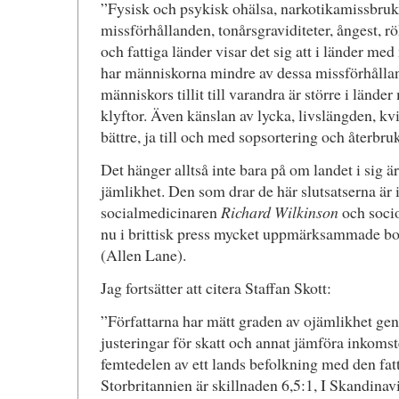
”Fysisk och psykisk ohälsa, narkotikamissbruk, 
missförhållanden, tonårsgraviditeter, ångest, rö
och fattiga länder visar det sig att i länder m
har människorna mindre av dessa missförhålla
människors tillit till varandra är större i län
klyftor. Även känslan av lycka, livslängden, kvi
bättre, ja till och med sopsortering och återbru
Det hänger alltså inte bara på om landet i sig ä
jämlikhet. Den som drar de här slutsatserna är i
socialmedicinaren
Richard Wilkinson
och soci
nu i brittisk press mycket uppmärksammade b
(Allen Lane).
Jag fortsätter att citera Staffan Skott:
”Författarna har mätt graden av ojämlikhet gen
justeringar för skatt och annat jämföra inkomst
femtedelen av ett lands befolkning med den fatt
Storbritannien är skillnaden 6,5:1, I Skandinav