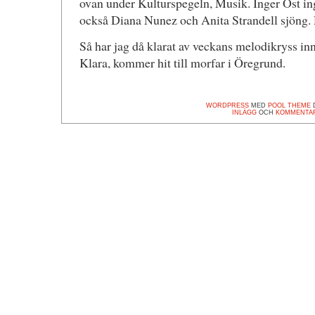
ovan under Kulturspegeln, Musik. Inger Öst ing
också Diana Nunez och Anita Strandell sjöng. 
Så har jag då klarat av veckans melodikryss i
Klara, kommer hit till morfar i Öregrund.
WORDPRESS
MED
POOL THEME
D
INLÄGG
OCH
KOMMENTA