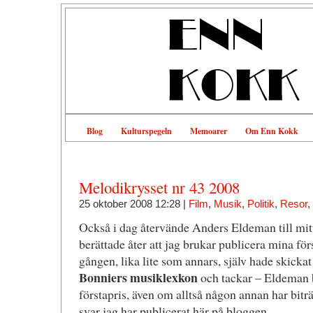
Blog
Kulturspegeln
Memoarer
Om Enn Kokk
Melodikrysset nr 43 2008
25 oktober 2008 12:28 |
Film
,
Musik
,
Politik
,
Resor
,
Också i dag återvände Anders Eldeman till mitt
berättade åter att jag brukar publicera mina försl
gången, lika lite som annars, själv hade skickat
Bonniers musiklexkon
och tackar – Eldeman 
förstapris, även om alltså någon annan har bitr
svar jag har publicerat här på bloggen.