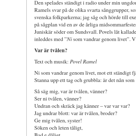
Den spelades ständigt i radio under min ungdo
Ramels svar på de olika svarta sånggrupper, som
svenska folkparkerna; jag såg och hörde till 
på sågplan vid en av de årliga midsommarfeste
Juniskär söder om Sundsvall. Povels låt kallad
inleddes med ”
Ni
som vandrar genom livet”. Vi 
Var är tvålen?
Text och musik:
Povel Ramel
Ni som vandrar genom livet, mot ett ständigt f
Stanna upp ett tag och grubbla: är det nån som 
Så säg mig, var är tvålen, vänner?
Ser ni tvålen, vänner?
Undran och skräck jag känner – var var var?
Jag undrar blott: var är tvålen, broder?
Ge mig tvålen, syster!
Söken och leten tåligt,
Bad e dåligt,