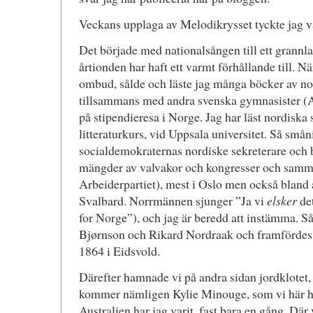
Veckans upplaga av Melodikrysset tyckte jag va
Det började med nationalsången till ett grannl
årtionden har haft ett varmt förhållande till. 
ombud, sålde och läste jag många böcker av nor
tillsammans med andra svenska gymnasister (A
på stipendieresa i Norge. Jag har läst nordiska 
litteraturkurs, vid Uppsala universitet. Så små
socialdemokraternas nordiske sekreterare och 
mängder av valvakor och kongresser och samm
Arbeiderpartiet), mest i Oslo men också bland 
Svalbard. Norrmännen sjunger ”Ja vi
elsker
det
for Norge”), och jag är beredd att instämma. S
Bjørnson och Rikard Nordraak och framfördes 
1864 i Eidsvold.
Därefter hamnade vi på andra sidan jordklotet,
kommer nämligen Kylie Minouge, som vi här h
Australien har jag varit, fast bara en gång. Dä