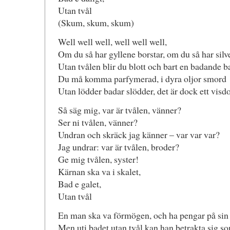
Utan tvål
(Skum, skum, skum)
Well well well, well well well,
Om du så har gyllene borstar, om du så har silv
Utan tvålen blir du blott och bart en badande b
Du må komma parfymerad, i dyra oljor smord
Utan lödder badar slödder, det är dock ett vis
Så säg mig, var är tvålen, vänner?
Ser ni tvålen, vänner?
Undran och skräck jag känner – var var var?
Jag undrar: var är tvålen, broder?
Ge mig tvålen, syster!
Kärnan ska va i skalet,
Bad e galet,
Utan tvål
En man ska va förmögen, och ha pengar på sin
Men uti badet utan tvål kan han betrakta sig s