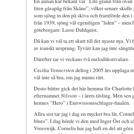
En annan kär bekant var ”Lite grann från ovan
liten gåsapåg från Skåne”, vilket senare skulle
som sjöng in den på skiva och framförde den i
från 1939, sjöng väl egentligen ”liden” – men 
göteborgare: Lasse Dahlquist.
Då kan vi väl ta ett skutt till det nyaste nya. Vi
av iranskt ursprung. Tyvärr kan jag inte sångtit
Därefter tar vi veckans två melodifestivalare.
Cecilia
Vennersten
deltog i 2005 års upplaga m
väl inte så bra, om jag minns rätt.
Desto bättre gick det här hemma för Charlotte 
efternamnet
Nilsson
– i årets tävling. Men sen g
hennes ”Hero” i Eurovisionsschlager-finalen.
Allra sist tar jag i dag en mycket bra låt, Corn
blues”. I dag hörde vi den med Inger Öst och 
Vreeswijk. Cornelis har jag haft en del att göra