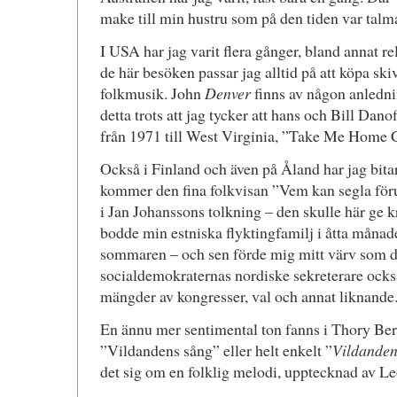
make till min hustru som på den tiden var talm
I USA har jag varit flera gånger, bland annat re
de här besöken passar jag alltid på att köpa s
folkmusik. John
Denver
finns av någon anledni
detta trots att jag tycker att hans och Bill Dano
från 1971 till West Virginia, ”Take Me Home Co
Också i Finland och även på Åland har jag bitar
kommer den fina folkvisan ”Vem kan segla föru
i Jan Johanssons tolkning – den skulle här ge 
bodde min estniska flyktingfamilj i åtta månade
sommaren – och sen förde mig mitt värv som d
socialdemokraternas nordiske sekreterare också d
mängder av kongresser, val och annat liknande
En ännu mer sentimental ton fanns i Thory Bern
”Vildandens sång” eller helt enkelt ”
Vildande
det sig om en folklig melodi, upptecknad av L