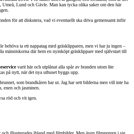
sala, Umeå, Lund och Gävle. Man kan tycka olika saker om den här
agen.
den för att diskutera, vad vi eventuellt ska driva gemensamt inför
kulle behöva ta ett nappatag med gräsklipparen, men vi har ju ingen –
nälla människorna där hem en nyinköpt gräsklippare med självstart till
eservice
varit här och utplånat alla spår av branden utom lite
ukas på nytt, när det nya uthuset byggs upp.
runnet, som brandkåren bar ut. Jag har sett bilderna men vill inte ha
n, enen och jasminen.
sa röd och vit igen.
och illustrerades ibland med filmbilder. Men även filmgenren i sig