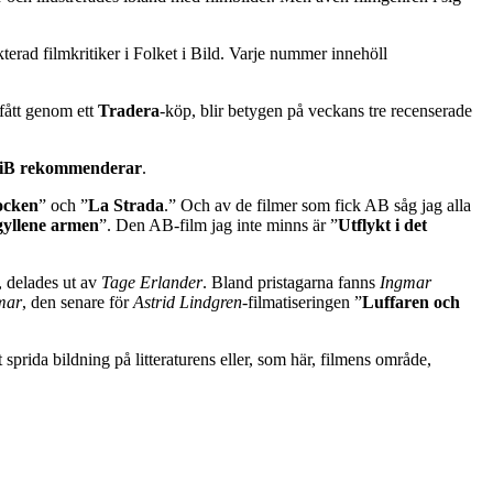
erad filmkritiker i Folket i Bild. Varje nummer innehöll
 fått genom ett
Tradera
-köp, blir betygen på veckans tre recenserade
iB rekommenderar
.
ocken
” och ”
La Strada
.” Och av de filmer som fick AB såg jag alla
yllene armen
”. Den AB-film jag inte minns är ”
Utflykt i det
, delades ut av
Tage Erlander
. Bland pristagarna fanns
Ingmar
mar
, den senare för
Astrid Lindgren
-filmatiseringen ”
Luffaren och
 sprida bildning på litteraturens eller, som här, filmens område,