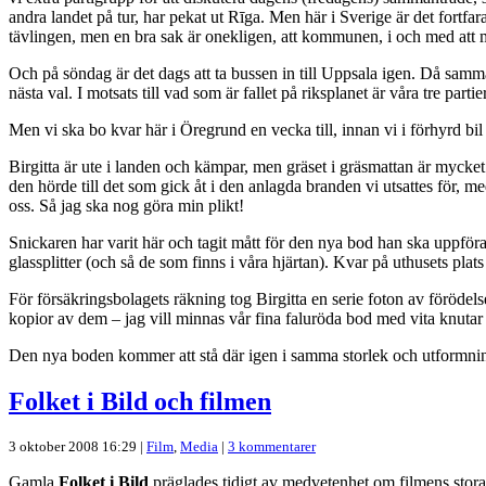
andra landet på tur, har pekat ut Rīga. Men här i Sverige är det fort
tävlingen, men en bra sak är onekligen, att kommunen, i och med att man
Och på söndag är det dags att ta bussen in till Uppsala igen. Då sam
nästa val. I motsats till vad som är fallet på riksplanet är våra tre par
Men vi ska bo kvar här i Öregrund en vecka till, innan vi i förhyrd bil 
Birgitta är ute i landen och kämpar, men gräset i gräsmattan är mycket 
den hörde till det som gick åt i den anlagda branden vi utsattes för, me
oss. Så jag ska nog göra min plikt!
Snickaren har varit här och tagit mått för den nya bod han ska uppföra 
glassplitter (och så de som finns i våra hjärtan). Kvar på uthusets plat
För försäkringsbolagets räkning tog Birgitta en serie foton av föröde
kopior av dem – jag vill minnas vår fina faluröda bod med vita knuta
Den nya boden kommer att stå där igen i samma storlek och utformning,
Folket i Bild och filmen
3 oktober 2008 16:29 |
Film
,
Media
|
3 kommentarer
Gamla
Folket i Bild
präglades tidigt av medvetenhet om filmens stora