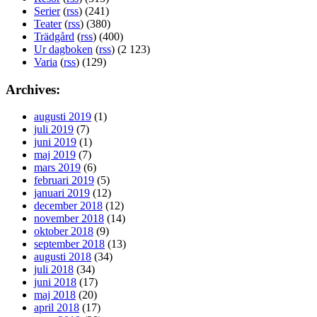
Serier
(
rss
) (241)
Teater
(
rss
) (380)
Trädgård
(
rss
) (400)
Ur dagboken
(
rss
) (2 123)
Varia
(
rss
) (129)
Archives:
augusti 2019
(1)
juli 2019
(7)
juni 2019
(1)
maj 2019
(7)
mars 2019
(6)
februari 2019
(5)
januari 2019
(12)
december 2018
(12)
november 2018
(14)
oktober 2018
(9)
september 2018
(13)
augusti 2018
(34)
juli 2018
(34)
juni 2018
(17)
maj 2018
(20)
april 2018
(17)