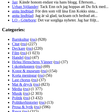
Jan
: Kände honom endast via hans blogg. Eftersom...
Urban Sjölander
: Tack Enn och jag hoppas att Du fick med...
anita lindblad
: För den som vill läsa Enn Kokks sista...
anita lindblad
: Jag är så glad, tacksam och hedrad att...
LO - Göteborg
: Det var sorgliga nyheter. Jag har följt...
Categories:
Barnkultur
(
rss
) (928)
Citat
(
rss
) (227)
Deckare
(
rss
) (220)
Film
(
rss
) (1 023)
Handel
(
rss
) (47)
Helga Henschens Vänner
(
rss
) (37)
I skottgluggen
(
rss
) (69)
Konst & museum
(
rss
) (154)
Korta meningar
(
rss
) (56)
Last chorus
(
rss
) (37)
Mat & dryck
(
rss
) (823)
Media
(
rss
) (1 377)
Musik
(
rss
) (2 303)
Politik
(
rss
) (3 432)
Politikerhistorier
(
rss
) (13)
Prosa & lyrik
(
rss
) (596)
Resor
(
rss
) (315)