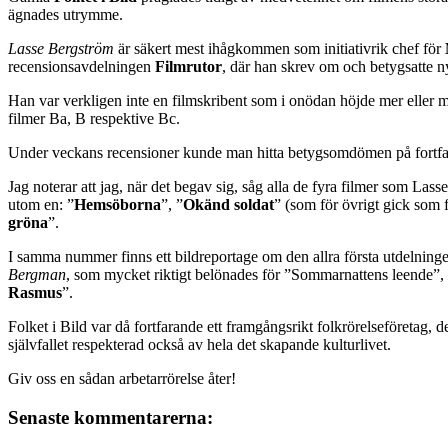
ägnades utrymme.
Lasse Bergström
är säkert mest ihågkommen som initiativrik chef för
recensionsavdelningen
Filmrutor
, där han skrev om och betygsatte ny
Han var verkligen inte en filmskribent som i onödan höjde mer eller m
filmer Ba, B respektive Bc.
Under veckans recensioner kunde man hitta betygsomdömen på fortfara
Jag noterar att jag, när det begav sig, såg alla de fyra filmer som Las
utom en: ”
Hemsöborna
”, ”
Okänd soldat
” (som för övrigt gick som f
gröna
”.
I samma nummer finns ett bildreportage om den allra första utdelningen
Bergman
, som mycket riktigt belönades för ”Sommarnattens leende”,
Rasmus
”.
Folket i Bild var då fortfarande ett framgångsrikt folkrörelseföretag, d
självfallet respekterad också av hela det skapande kulturlivet.
Giv oss en sådan arbetarrörelse åter!
Senaste kommentarerna: