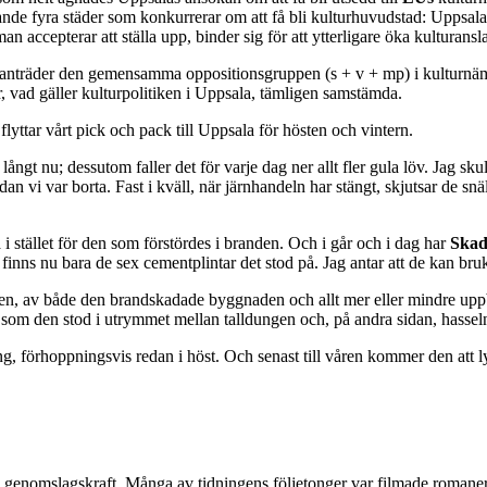
farande fyra städer som konkurrerar om att få bli kulturhuvudstad: Upp
 accepterar att ställa upp, binder sig för att ytterligare öka kulturansl
manträder den gemensamma oppositionsgruppen (s + v + mp) i kulturnämn
tier, vad gäller kulturpolitiken i Uppsala, tämligen samstämda.
flyttar vårt pick och pack till Uppsala för hösten och vintern.
långt nu; dessutom faller det för varje dag ner allt fler gula löv. Jag s
dan vi var borta. Fast i kväll, när järnhandeln har stängt, skjutsar de s
i stället för den som förstördes i branden. Och i går och i dag har
Skad
s finns nu bara de sex cementplintar det stod på. Jag antar att de kan br
lsen, av både den brandskadade byggnaden och allt mer eller mindre uppb
r som den stod i utrymmet mellan talldungen och, på andra sidan, hassel
 förhoppningsvis redan i höst. Och senast till våren kommer den att ly
 genomslagskraft. Många av tidningens följetonger var filmade romaner 