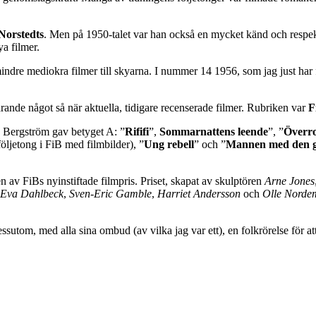
Norstedts
. Men på 1950-talet var han också en mycket känd och respekt
a filmer.
indre mediokra filmer till skyarna. I nummer 14 1956, som jag just har
nde något så när aktuella, tidigare recenserade filmer. Rubriken var
F
se Bergström gav betyget A: ”
Rififi
”,
Sommarnattens leende
”, ”
Överr
öljetong i FiB med filmbilder), ”
Ung rebell
” och ”
Mannen med den g
 av FiBs nyinstiftade filmpris. Priset, skapat av skulptören
Arne Jones
Eva Dahlbeck
,
Sven-Eric Gamble
,
Harriet Andersson
och
Olle Norde
essutom, med alla sina ombud (av vilka jag var ett), en folkrörelse för att