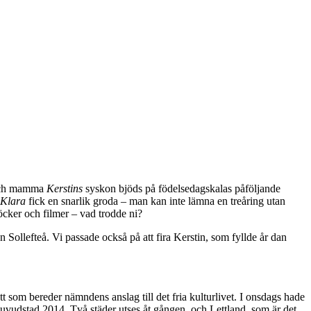
 och mamma
Kerstins
syskon bjöds på födelsedagskalas påföljande
Klara
fick en snarlik groda – man kan inte lämna en treåring utan
öcker och filmer – vad trodde ni?
 Sollefteå. Vi passade också på att fira Kerstin, som fyllde år dan
som bereder nämndens anslag till det fria kulturlivet. I onsdags hade
uvudstad 2014. Två städer utses åt gången, och Lettland, som är det