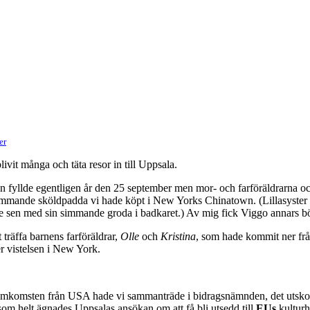
er
livit många och täta resor in till Uppsala.
n fyllde egentligen år den 25 september men mor- och farföräldrarna
simmande sköldpadda vi hade köpt i New Yorks Chinatown. (Lillasyster
kte sen med sin simmande groda i badkaret.) Av mig fick Viggo annars b
t träffa barnens farföräldrar,
Olle
och
Kristina
, som hade kommit ner från
r vistelsen i New York.
emkomsten från USA hade vi sammanträde i bidragsnämnden, det utskott 
som helt ägnades Uppsalas ansökan om att få bli utsedd till
EUs
kulturh