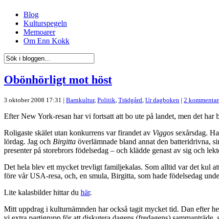
Blog
Kulturspegeln
Memoarer
Om Enn Kokk
Obönhörligt mot höst
3 oktober 2008 17:31 |
Barnkultur
,
Politik
,
Trädgård
,
Ur dagboken
|
2 kommentar
Efter New York-resan har vi fortsatt att bo ute på landet, men det har b
Roligaste skälet utan konkurrens var firandet av
Viggos
sexårsdag. Ha
lördag. Jag och
Birgitta
överlämnade bland annat den batteridrivna, 
presenter på storebrors födelsedag – och klädde genast av sig och le
Det hela blev ett mycket trevligt familjekalas. Som alltid var det kul at
före vår USA-resa, och, en smula, Birgitta, som hade födelsedag unde
Lite kalasbilder hittar du
här
.
Mitt uppdrag i kulturnämnden har också tagit mycket tid. Dan efter h
vi extra partigrupp för att diskutera dagens (fredagens) sammanträde, 