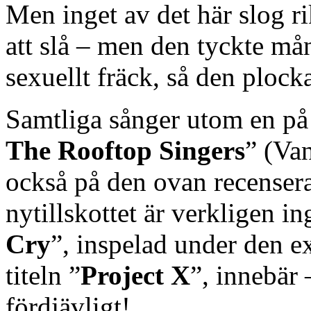
Men inget av det här slog rik
att slå – men den tyckte mån
sexuellt fräck, så den plock
Samtliga sånger utom en p
The Rooftop Singers
” (Va
också på den ovan recenser
nytillskottet är verkligen ing
Cry
”, inspelad under den e
titeln ”
Project X
”, innebär –
fördjävligt!