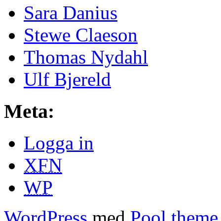
Sara Danius
Stewe Claeson
Thomas Nydahl
Ulf Bjereld
Meta:
Logga in
XFN
WP
WordPress
med
Pool theme