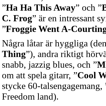
”
Ha Ha This Away
” och ”
C. Frog
” är en intressant 
”
Froggie Went A-Courtin
Några låtar är hyggliga (den
Thing
”), andra riktigt hörv
snabb, jazzig blues, och ”
M
om att spela gitarr, ”
Cool W
stycke 60-talsengagemang, 
Freedom land).