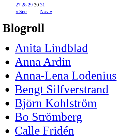
27
28
29
30
31
« Sep
Nov »
Blogroll
Anita Lindblad
Anna Ardin
Anna-Lena Lodenius
Bengt Silfverstrand
Björn Kohlström
Bo Strömberg
Calle Fridén