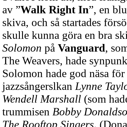
av ”
Walk Right In
”, en bl
skiva, och så startades förs
skulle kunna göra en bra sk
Solomon
på
Vanguard
, so
The Weavers, hade synpunkte
Solomon hade god näsa för m
jazzsångerslkan
Lynne Tayl
Wendell Marshall
(som hade
trummisen
Bobby Donalds
The Rooftop Singers
. (Dona