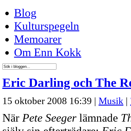
Blog
Kulturspegeln
Memoarer
Om Enn Kokk
Eric Darling och The R
15 oktober 2008 16:39 |
Musik
|
När
Pete Seeger
lämnade
T
själv sin efterträdare:
Eric 