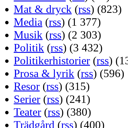
Mat & dryck
(
rss
) (823)
Media
(
rss
) (1 377)
Musik
(
rss
) (2 303)
Politik
(
rss
) (3 432)
Politikerhistorier
(
rss
) (1
Prosa & lyrik
(
rss
) (596)
Resor
(
rss
) (315)
Serier
(
rss
) (241)
Teater
(
rss
) (380)
Trädgård
(
rss
) (400)