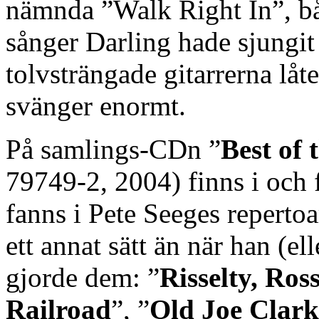
nämnda ”Walk Right In”, bå
sånger Darling hade sjungit
tolvsträngade gitarrerna låt
svänger enormt.
På samlings-CDn ”
Best of
79749-2, 2004) finns i och f
fanns i Pete Seeges repertoa
ett annat sätt än när han (e
gjorde dem: ”
Risselty, Ross
Railroad
”, ”
Old Joe Clark