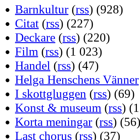
Barnkultur
(
rss
) (928)
Citat
(
rss
) (227)
Deckare
(
rss
) (220)
Film
(
rss
) (1 023)
Handel
(
rss
) (47)
Helga Henschens Vänner
I skottgluggen
(
rss
) (69)
Konst & museum
(
rss
) (
Korta meningar
(
rss
) (56
Last chorus
(
rss
) (37)