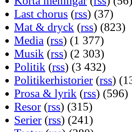
Korta meningar
(
rss
) (56
Last chorus
(
rss
) (37)
Mat & dryck
(
rss
) (823)
Media
(
rss
) (1 377)
Musik
(
rss
) (2 303)
Politik
(
rss
) (3 432)
Politikerhistorier
(
rss
) (1
Prosa & lyrik
(
rss
) (596)
Resor
(
rss
) (315)
Serier
(
rss
) (241)