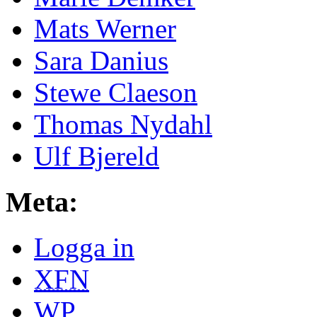
Mats Werner
Sara Danius
Stewe Claeson
Thomas Nydahl
Ulf Bjereld
Meta:
Logga in
XFN
WP