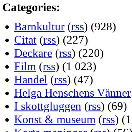
Categories:
Barnkultur
(
rss
) (928)
Citat
(
rss
) (227)
Deckare
(
rss
) (220)
Film
(
rss
) (1 023)
Handel
(
rss
) (47)
Helga Henschens Vänner
I skottgluggen
(
rss
) (69)
Konst & museum
(
rss
) (