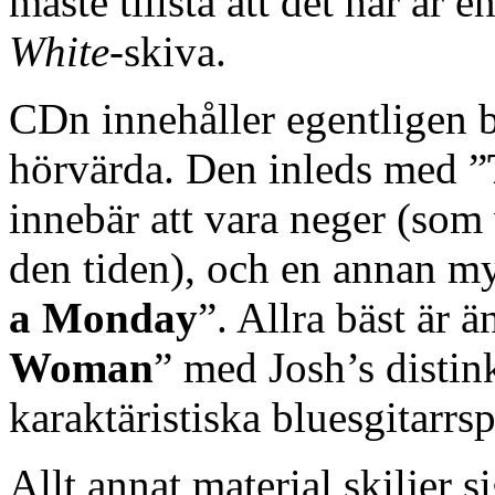
måste tillstå att det här är
White
-skiva.
CDn innehåller egentligen b
hörvärda. Den inleds med ”
innebär att vara neger (som 
den tiden), och en annan my
a Monday
”. Allra bäst är ä
Woman
” med Josh’s distin
karaktäristiska bluesgitarrsp
Allt annat material skiljer s