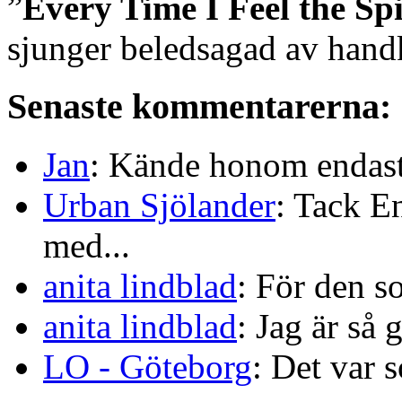
”
Every Time I Feel the Spi
sjunger beledsagad av hand
Senaste kommentarerna:
Jan
: Kände honom endast 
Urban Sjölander
: Tack E
med...
anita lindblad
: För den s
anita lindblad
: Jag är så 
LO - Göteborg
: Det var s