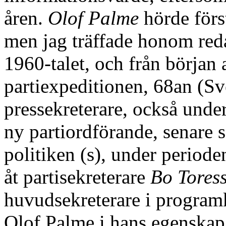
åren.
Olof Palme
hörde först
men jag träffade honom red
1960-talet, och från början
partiexpeditionen, 68an (Sv
pressekreterare, också under
ny partiordförande, senare s
politiken (s), under period
åt partisekreterare
Bo Tores
huvudsekreterare i program
Olof Palme i hans egenska