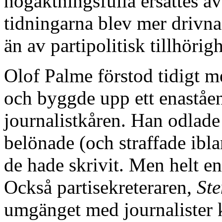
högaktningsfulla ersattes av
tidningarna blev mer drivna 
än av partipolitisk tillhörigh
Olof Palme förstod tidigt m
och byggde upp ett enaståe
journalistkåren. Han odlad
belönade (och straffade ibl
de hade skrivit. Men helt e
Också partisekreteraren,
St
umgänget med journalister 