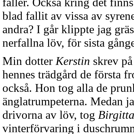
faller. Också kring det finns
blad fallit av vissa av syre
andra? I går klippte jag grä
nerfallna löv, för sista gånge
Min dotter
Kerstin
skrev på
hennes trädgård de första fr
också. Hon tog alla de prun
änglatrumpeterna. Medan j
drivorna av löv, tog
Birgitt
vinterförvaring i duschrumme