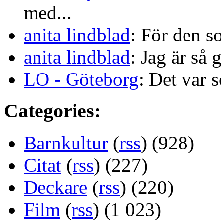
med...
anita lindblad
: För den s
anita lindblad
: Jag är så 
LO - Göteborg
: Det var s
Categories:
Barnkultur
(
rss
) (928)
Citat
(
rss
) (227)
Deckare
(
rss
) (220)
Film
(
rss
) (1 023)