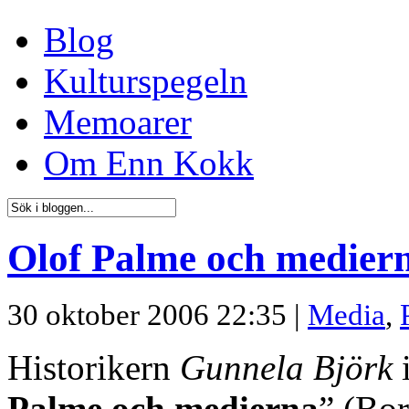
Blog
Kulturspegeln
Memoarer
Om Enn Kokk
Olof Palme och medier
30 oktober 2006 22:35 |
Media
,
Historikern
Gunnela Björk
i
Palme och medierna
” (Bor