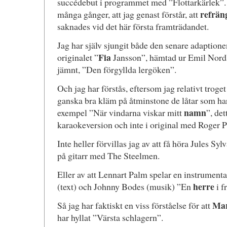
succédebut i programmet med ”Flottarkärlek”. 
refrän
många gånger, att jag genast förstår, att
saknades vid det här första framträdandet.
Jag har själv sjungit både den senare adaption
Fia
originalet ”
Jansson”, hämtad ur Emil Nordl
jämnt, ”Den förgyllda lergöken”.
Och jag har förstås, eftersom jag relativt troget
ganska bra kläm på åtminstone de låtar som har 
namn
exempel ”När vindarna viskar mitt
”, det
karaokeversion och inte i original med Roger P
Inte heller förvillas jag av att få höra Jules Syl
på gitarr med The Steelmen.
Eller av att Lennart Palm spelar en instrumen
herre
(text) och Johnny Bodes (musik) ”En
i f
Mar
Så jag har faktiskt en viss förståelse för att
har hyllat ”Värsta schlagern”.