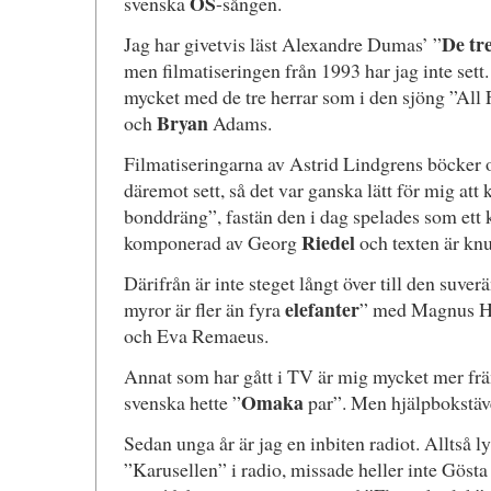
OS
svenska
-sången.
De tr
Jag har givetvis läst Alexandre Dumas’ ”
men filmatiseringen från 1993 har jag inte sett
mycket med de tre herrar som i den sjöng ”All
Bryan
och
Adams.
Filmatiseringarna av Astrid Lindgrens böcker 
däremot sett, så det var ganska lätt för mig att
bonddräng”, fastän den i dag spelades som ett 
Riedel
komponerad av Georg
och texten är knu
Därifrån är inte steget långt över till den suv
elefanter
myror är fler än fyra
” med Magnus H
och Eva Remaeus.
Annat som har gått i TV är mig mycket mer fr
Omaka
svenska hette ”
par”. Men hjälpbokstäve
Sedan unga år är jag en inbiten radiot. Alltså l
”Karusellen” i radio, missade heller inte Gös