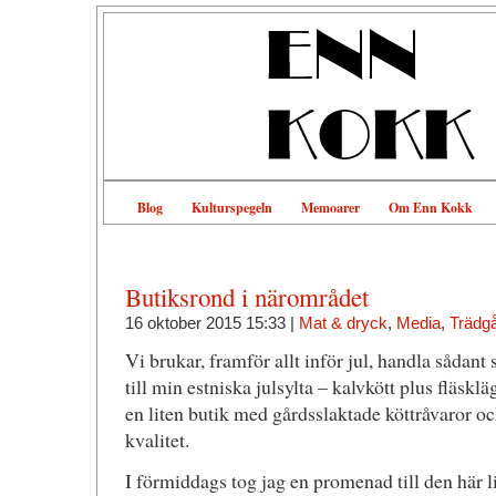
Blog
Kulturspegeln
Memoarer
Om Enn Kokk
Butiksrond i närområdet
16 oktober 2015 15:33 |
Mat & dryck
,
Media
,
Trädg
Vi brukar, framför allt inför jul, handla sådan
till min estniska julsylta – kalvkött plus fläsklä
en liten butik med gårdsslaktade köttråvaror o
kvalitet.
I förmiddags tog jag en promenad till den här l