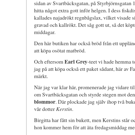
sidan av Svartbäcksgatan, på Styrbjörnsgatan 16
hitta något extra gott inför helgen. I dess fiskd
kallades najadrökt regnbågslax, vilket visade s
gravad och kallrökt. Det såg gott ut, så det köpt
middagar.
Den här butiken har också bröd från ett uppländ
att köpa osötat matbröd.
Earl Grey
Och eftersom
-teet vi hade hemma t
jag på att köpa också ett paket sådant, här av F
märkt.
När jag var klar här, promenerade jag vidare til
om Svartbäcksgatan och styrde stegen mot den
blommor
. Där plockade jag själv ihop två buke
vår dotter
Kerstin
.
Birgitta har fått sin bukett, men Kerstins står o
hon kommer hem för att äta fredagsmiddag me