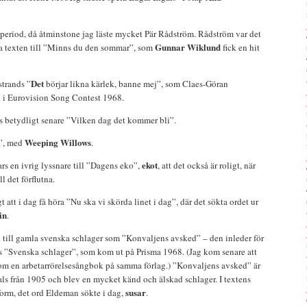
 period, då åtminstone jag läste mycket Pär Rådström. Rådström var det
Gunnar Wiklund
a texten till ”Minns du den sommar”, som
fick en hit
Det
trands ”
börjar likna kärlek, banne mej”, som Claes-Göran
i Eurovision Song Contest 1968.
betydligt senare ”Vilken dag det kommer bli”.
Weeping Willows
e”, med
.
ekot
ars en ivrig lyssnare till ”Dagens eko”,
, att det också är roligt, när
l det förflutna.
gt att i dag få höra ”Nu ska vi skörda linet i dag”, där det sökta ordet ur
in
.
k till gamla svenska schlager som ”Konvaljens avsked” – den inleder för
fs ”Svenska schlager”, som kom ut på Prisma 1968. (Jag kom senare att
om en arbetarrörelsesångbok på samma förlag.) ”Konvaljens avsked” är
ls från 1905 och blev en mycket känd och älskad schlager. I textens
susar
n form, det ord Eldeman sökte i dag,
.