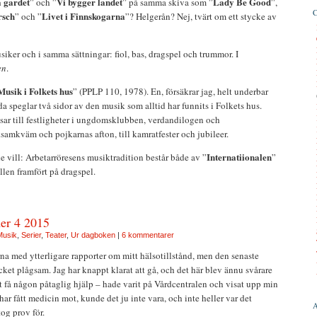
 gardet
Vi bygger landet
Lady Be Good
” och ”
” på samma skiva som ”
”,
rsch
Livet i Finnskogarna
” och ”
”? Helgerån? Nej, tvärt om ett stycke av
ker och i samma sättningar: fiol, bas, dragspel och trummor. I
en
.
Musik i Folkets hus
” (PPLP 110, 1978). En, försäkrar jag, helt underbar
a speglar två sidor av den musik som alltid har funnits i Folkets hus.
ar till festligheter i ungdomsklubben, verdandilogen och
amkväm och pojkarnas afton, till kamratfester och jubileer.
Internatiionalen
de vill: Arbetarröresens musiktradition består både av ”
”
allen framfört på dragspel.
er 4 2015
Musik
,
Serier
,
Teater
,
Ur dagboken
|
6 kommentarer
arna med ytterligare rapporter om mitt hälsotillstånd, men den senaste
cket plågsam. Jag har knappt klarat att gå, och det här blev ännu svårare
att få någon påtaglig hjälp – hade varit på Vårdcentralen och visat upp min
har fått medicin mot, kunde det ju inte vara, och inte heller var det
og prov för.