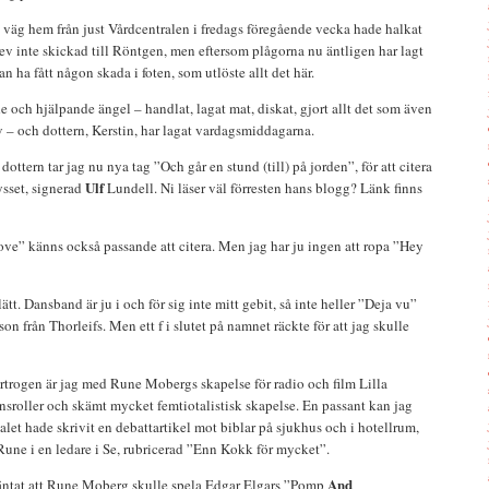
på väg hem från just Vårdcentralen i fredags föregående vecka hade halkat
 inte skickad till Röntgen, men eftersom plågorna nu äntligen har lagt
 kan ha fått någon skada i foten, som utlöste allt det här.
e och hjälpande ängel – handlat, lagat mat, diskat, gjort allt det som även
 – och dottern, Kerstin, har lagat vardagsmiddagarna.
ottern tar jag nu nya tag ”Och går en stund (till) på jorden”, för att citera
Ulf
ysset, signerad
Lundell. Ni läser väl förresten hans blogg? Länk finns
ve” känns också passande att citera. Men jag har ju ingen att ropa ”Hey
ätt. Dansband är ju i och för sig inte mitt gebit, så inte heller ”Deja vu”
n från Thorleifs. Men ett f i slutet på namnet räckte för att jag skulle
förtrogen är jag med Rune Mobergs skapelse för radio och film Lilla
önsroller och skämt mycket femtiotalistisk skapelse. En passant kan jag
otalet hade skrivit en debattartikel mot biblar på sjukhus och i hotellrum,
 Rune i en ledare i Se, rubricerad ”Enn Kokk för mycket”.
And
 väntat att Rune Moberg skulle spela Edgar Elgars ”Pomp