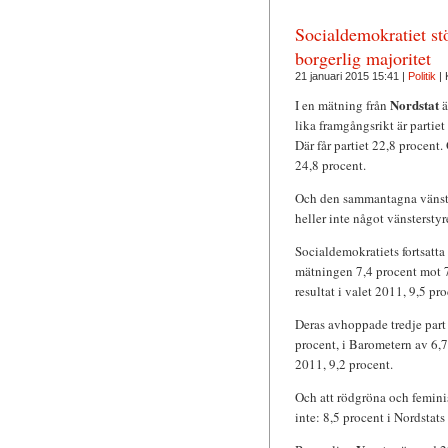
Socialdemokratiet st
borgerlig majoritet
21 januari 2015 15:41 |
Politik
|
Nordstat
I en mätning från
ä
lika framgångsrikt är parti
Där får partiet 22,8 procent. 
24,8 procent.
Och den sammantagna vänster
heller inte något vänstersty
Socialdemokratiets fortsatta 
mätningen 7,4 procent mot 7,
resultat i valet 2011, 9,5 pro
Deras avhoppade tredje part
procent, i Barometern av 6,7 
2011, 9,2 procent.
Och att rödgröna och femini
inte: 8,5 procent i Nordstat