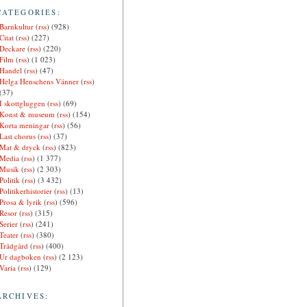
CATEGORIES:
Barnkultur
(
rss
) (928)
Citat
(
rss
) (227)
Deckare
(
rss
) (220)
Film
(
rss
) (1 023)
Handel
(
rss
) (47)
Helga Henschens Vänner
(
rss
)
(37)
I skottgluggen
(
rss
) (69)
Konst & museum
(
rss
) (154)
Korta meningar
(
rss
) (56)
Last chorus
(
rss
) (37)
Mat & dryck
(
rss
) (823)
Media
(
rss
) (1 377)
Musik
(
rss
) (2 303)
Politik
(
rss
) (3 432)
Politikerhistorier
(
rss
) (13)
Prosa & lyrik
(
rss
) (596)
Resor
(
rss
) (315)
Serier
(
rss
) (241)
Teater
(
rss
) (380)
Trädgård
(
rss
) (400)
Ur dagboken
(
rss
) (2 123)
Varia
(
rss
) (129)
ARCHIVES: