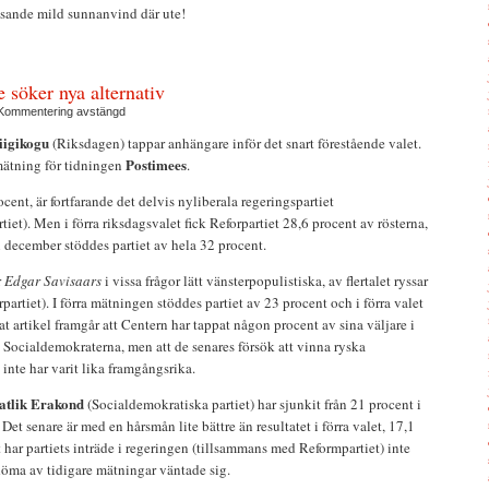
usande mild sunnanvind där ute!
 söker nya alternativ
Kommentering avstängd
iigikogu
(Riksdagen) tappar anhängare inför det snart förestående valet.
Postimees
ätning för tidningen
.
ocent, är fortfarande det delvis nyliberala regeringspartiet
iet). Men i förra riksdagsvalet fick Reforpartiet 28,6 procent av rösterna,
 december stöddes partiet av hela 32 procent.
r
Edgar Savisaars
i vissa frågor lätt vänsterpopulistiska, av flertalet ryssar
partiet). I förra mätningen stöddes partiet av 23 procent och i förra valet
t artikel framgår att Centern har tappat någon procent av sina väljare i
ll Socialdemokraterna, men att de senares försök att vinna ryska
 inte har varit lika framgångsrika.
atlik Erakond
(Socialdemokratiska partiet) har sjunkit från 21 procent i
Det senare är med en hårsmån lite bättre än resultatet i förra valet, 17,1
har partiets inträde i regeringen (tillsammans med Reformpartiet) inte
 döma av tidigare mätningar väntade sig.