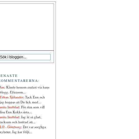
SENASTE
KOMMENTARERNA:
Jan
: Kände honom endast via hans
blogg. Eftersom...
Urban Sjölander
: Tack Enn och
jag hoppas att Du fick med...
anita lindblad
: För den som vill
läsa Enn Kokks sista...
anita lindblad
: Jag är så glad,
tacksam och hedrad att...
LO - Göteborg
: Det var sorgliga
nyheter. Jag har följt...