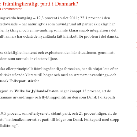
r främlingfientligt parti i Danmark?
4 kommentarer
gsvärda framgång – 12,3 procent i valet 2011; 22,1 procent i den
edovisade – har naturligtvis som huvudgrund att partiet skickligt har
ler flyktingar och en invandring som inte klarar snabb integration i det
lt annars har också de nyanlända fått klä skott för problem i det danska
s skicklighet hanterat och exploaterat den här situationen, genom att
 dem som normalt är vänsterväljare.
ka eller principiellt främlingsfientliga förtecken, har då börjat leta efter
politiskt stående klarare till höger och med en stramare invandrings- och
ansk Folkeparti står för.
Wilke
Jyllands-Posten
 gjord av
för
, säger knappt 13 procent, att de
 stramare invandrings- och flyktingpolitik än den som Dansk Folkeparti
19,5 procent, som efterlyser ett sådant parti, och 21 procent säger, att de
 ett ”nationalkonservativt parti till höger om Dansk Folkeparti med stopp
lsättning”.