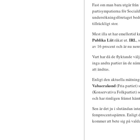
Fast om man bara utgår från v
partisympatierna för Social
undersökningsföretaget bedö
tillräckligt stor.
Mest illa ut har emellertid 
Publika Liit
IRL
råkat ut.
, 
av 16 procent och är nu nere
Vart har då de flyktande välj
inga andra partier än de näm
att ändras.
Enligt den aktuella mätninge
Vabaerakond
(Fria partiet)
(Konservativa Folkpartiet) s
och har rimligen främst hämta
Sen är det ju i slutändan inte
femprocentsspärren. Enligt d
kommer att bete sig på vald