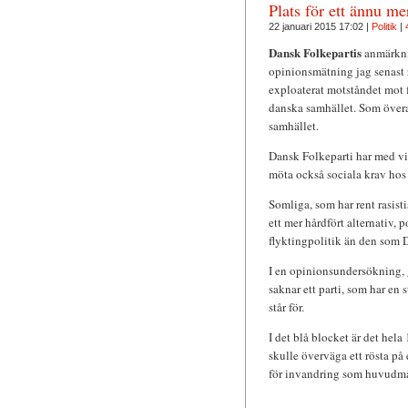
Plats för ett ännu me
22 januari 2015 17:02 |
Politik
|
Dansk Folkepartis
anmärknin
opinionsmätning jag senast r
exploaterat motståndet mot f
danska samhället. Som överal
samhället.
Dansk Folkeparti har med vis
möta också sociala krav hos
Somliga, som har rent rasistis
ett mer hårdfört alternativ, 
flyktingpolitik än den som D
I en opinionsundersökning,
saknar ett parti, som har en
står för.
I det blå blocket är det hela 
skulle överväga ett rösta på
för invandring som huvudmå