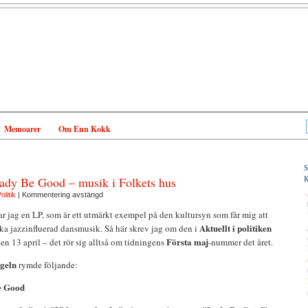
Memoarer
Om Enn Kokk
Lady Be Good – musik i Folkets hus
olitik
|
Kommentering avstängd
r jag en LP, som är ett utmärkt exempel på den kultursyn som får mig att
Aktuellt i politiken
ka jazzinfluerad dansmusik. Så här skrev jag om den i
Första maj
n 13 april – det rör sig alltså om tidningens
-nummer det året.
geln
rymde följande:
e Good