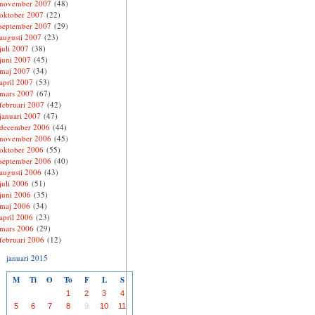
november 2007
(48)
oktober 2007
(22)
september 2007
(29)
augusti 2007
(23)
juli 2007
(38)
juni 2007
(45)
maj 2007
(34)
april 2007
(53)
mars 2007
(67)
februari 2007
(42)
januari 2007
(47)
december 2006
(44)
november 2006
(45)
oktober 2006
(55)
september 2006
(40)
augusti 2006
(43)
juli 2006
(51)
juni 2006
(35)
maj 2006
(34)
april 2006
(23)
mars 2006
(29)
februari 2006
(12)
januari 2015
M
Ti
O
To
F
L
S
1
2
3
4
5
6
7
8
9
10
11