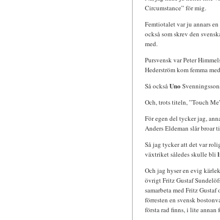
Circumstance” för mig.
Femtiotalet var ju annars en
också som skrev den svensk
med.
Pursvensk var Peter Himmels
Hederström kom femma med 
Uno
Så också
Svenningssons 
Och, trots titeln, ”Touch M
För egen del tycker jag, ann
Anders Eldeman slår broar til
Så jag tycker att det var roli
l
växtriket således skulle bli
Och jag hyser en evig kärle
övrigt Fritz Gustaf Sundelö
samarbeta med Fritz Gustaf 
förresten en svensk bostonva
första rad finns, i lite anna