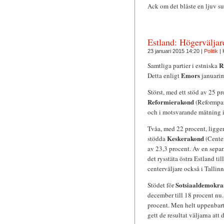
Ack om det blåste en ljuv s
Estland: Högerväljare
23 januari 2015 14:20 |
Politik
|
R
Samtliga partier i estniska
Emors
Detta enligt
januarim
Störst, med ett stöd av 25 pr
Reformierakond
(Reformpart
och i motsvarande mätning i
Tvåa, med 22 procent, ligge
Keskerakond
stödda
(Center
av 23,3 procent. Av en separa
det rysstäta östra Estland ti
centerväljare också i Tallinn
Sotsiaaldemokra
Stödet för
december till 18 procent nu. 
procent. Men helt uppenbart 
gett de resultat väljarna att