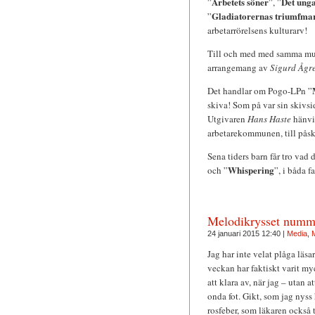
Arbetets söner
Det unga
”
”, ”
Gladiatorernas triumfma
”
arbetarrörelsens kulturarv!
Till och med med samma musi
arrangemang av
Sigurd Ågr
Det handlar om Pogo-LPn ”
skiva! Som på var sin skivsid
Utgivaren
Hans Haste
hänvis
arbetarekommunen, till påsks
Sena tiders barn får tro vad 
Whispering
och ”
”, i båda f
Melodikrysset numm
24 januari 2015 12:40 |
Media
,
Jag har inte velat plåga läs
veckan har faktiskt varit my
att klara av, när jag – utan 
onda fot. Gikt, som jag nyss 
rosfeber, som läkaren också t