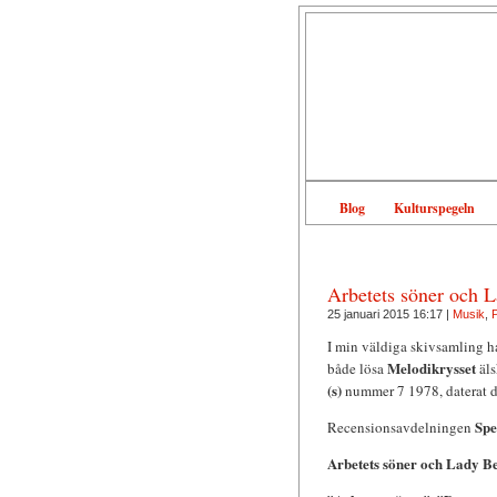
Blog
Kulturspegeln
Arbetets söner och 
25 januari 2015 16:17 |
Musik
,
P
I min väldiga skivsamling ha
Melodikrysset
både lösa
äls
(s)
nummer 7 1978, daterat de
Spe
Recensionsavdelningen
Arbetets söner och Lady B