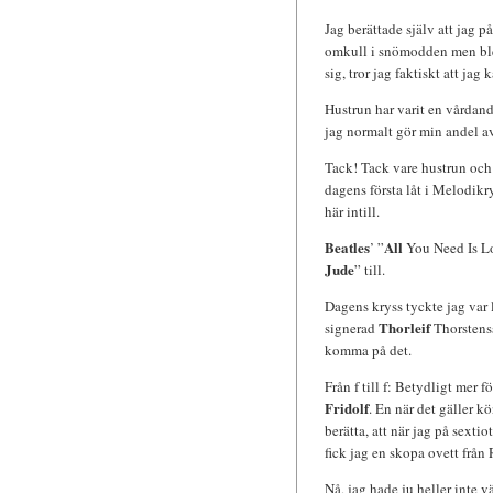
Jag berättade själv att jag 
omkull i snömodden men blev
sig, tror jag faktiskt att jag
Hustrun har varit en vårdand
jag normalt gör min andel av
Tack! Tack vare hustrun och d
dagens första låt i Melodikr
här intill.
Beatles
All
’ ”
You Need Is Lo
Jude
” till.
Dagens kryss tyckte jag var l
Thorleif
signerad
Thorstensso
komma på det.
Från f till f: Betydligt mer 
Fridolf
. En när det gäller k
berätta, att när jag på sexti
fick jag en skopa ovett från
Nå, jag hade ju heller inte