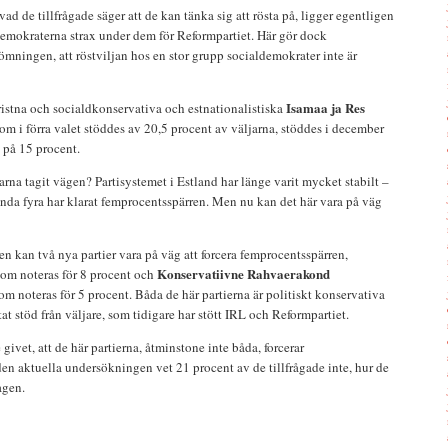
ad de tillfrågade säger att de kan tänka sig att rösta på, ligger egentligen
demokraterna strax under dem för Reformpartiet. Här gör dock
mningen, att röstviljan hos en stor grupp socialdemokrater inte är
Isamaa ja Res
kristna och socialdkonservativa och estnationalistiska
som i förra valet stöddes av 20,5 procent av väljarna, stöddes i december
 på 15 procent.
arna tagit vägen? Partisystemet i Estland har länge varit mycket stabilt –
nda fyra har klarat femprocentsspärren. Men nu kan det här vara på väg
n kan två nya partier vara på väg att forcera femprocentsspärren,
Konservatiivne Rahvaerakond
 som noteras för 8 procent och
om noteras för 5 procent. Båda de här partierna är politiskt konservativa
t stöd från väljare, som tidigare har stött IRL och Reformpartiet.
 givet, att de här partierna, åtminstone inte båda, forcerar
en aktuella undersökningen vet 21 procent av de tillfrågade inte, hur de
agen.