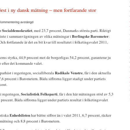
örst i ny dansk mätning – men fortfarande stor
Kommentering avstängd
Socialdemokratiet
r
, med 23,7 procent, Danmarks största parti. Riktigt
Berlingske Barometer
et inte i sammanvägningen av olika mätningar i
:
Och fortfarande är det en bit kvar till resultatet i folketingsvalet 2011,
ns styrka, 44,9 procent mot de borgerligas 54,2 procent, garanterar ju
re efter det kommande valet.
Radikale Venstre
parhäst i regeringen, socialliberala
, får i den aktuella
6 procent i Barometern. Båda siffrorna ligger stadigt under partiets
cent.
Socialistisk Folkeparti
 i regeringen,
, får i den här mätningen stöd av 5,3
procent. Båda siffrorna ligger under partiets resultat i folketingsvalet
Enhedslisten
stiska
har bättre siffror än i valet 2011, 6,7 procent, räcker
s mätning och 8,8 procent i Barometern.