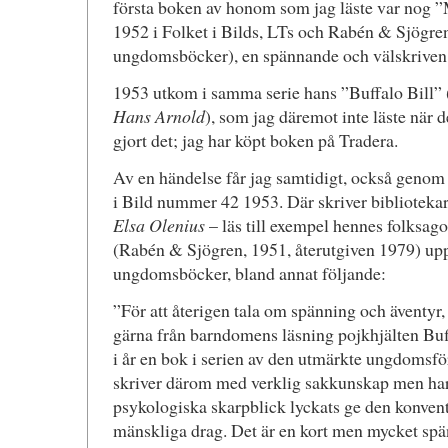
första boken av honom som jag läste var nog 
1952 i Folket i Bilds, LTs och Rabén & Sjögren
ungdomsböcker), en spännande och välskriven 
1953 utkom i samma serie hans ”Buffalo Bill” (
Hans Arnold
), som jag däremot inte läste när 
gjort det; jag har köpt boken på Tradera.
Av en händelse får jag samtidigt, också genom t
i Bild nummer 42 1953. Där skriver bibliotek
Elsa Olenius
– läs till exempel hennes folksa
(Rabén & Sjögren, 1951, återutgiven 1979) up
ungdomsböcker, bland annat följande:
”För att återigen tala om spänning och äventyr,
gärna från barndomens läsning pojkhjälten B
i år en bok i serien av den utmärkte ungdomsf
skriver därom med verklig sakkunskap men har
psykologiska skarpblick lyckats ge den konven
mänskliga drag. Det är en kort men mycket spä