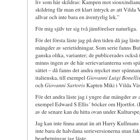
liv som här skildras: Kampen mot siouxindia
skildring får man ett klart intryck av att Vilda V
allvar och inte bara en äventyrlig lek.”
För mig själv ter sig två jämförelser naturliga.
För det första läste jag på den tiden då jag lä
mängder av serietidningar. Som serie fanns Buffa
ganska olika, varianter; de publicerades också i
minns ingen av de här serievarianterna som spä
sättet – då fanns det andra mycket mer spännand
italienska, till exempel
Giovanni Luigi Bonelli
och
Giovanni Sartoris
Kapten Miki i Vilda Väs
För det andra läste jag i yngre dar mängder av a
exempel Edward S Ellis´ böcker om Hjortfot. (D
av de senare kan du hitta ovan under Kulturspe
Jag kan inte finna annat än att Harry Kullmans 
inte bara de halvdana serieversionerna utan fak
bearbetningar jag läste.