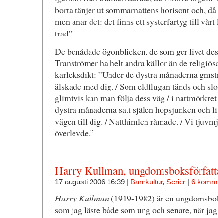
borta tänjer ut sommarnattens horisont och, då –
men anar det: det finns ett systerfartyg till vårt
trad”.
De benådade ögonblicken, de som ger livet de
Tranströmer ha helt andra källor än de religiösa
kärleksdikt: ”Under de dystra månaderna gnistrad
älskade med dig. / Som eldflugan tänds och slo
glimtvis kan man följa dess väg / i nattmörkret
dystra månaderna satt själen hopsjunken och li
vägen till dig. / Natthimlen råmade. / Vi tjuv
överlevde.”
Harry Kullman, ungdomsboksförfatt
17 augusti 2006 16:39 |
Barnkultur
,
Serier
|
6 komme
Harry Kullman
(1919-1982) är en ungdomsboksf
som jag läste både som ung och senare, när jag 