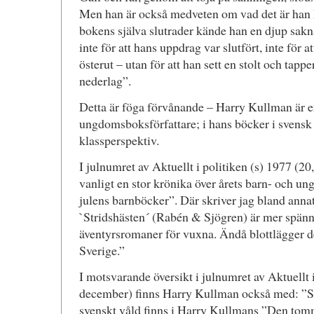
Men han är också medveten om vad det är han har
bokens själva slutrader kände han en djup saknad
inte för att hans uppdrag var slutfört, inte för a
österut – utan för att han sett en stolt och tapp
nederlag”.
Detta är föga förvånande – Harry Kullman är e
ungdomsboksförfattare; i hans böcker i svensk m
klassperspektiv.
I julnumret av Aktuellt i politiken (s) 1977 (2
vanligt en stor krönika över årets barn- och u
julens barnböcker”. Där skriver jag bland ann
`Stridshästen´ (Rabén & Sjögren) är mer spänn
äventyrsromaner för vuxna. Ändå blottlägger den
Sverige.”
I motsvarande översikt i julnumret av Aktuellt i
december) finns Harry Kullman också med: ”Sp
svenskt våld finns i Harry Kullmans ”Den to