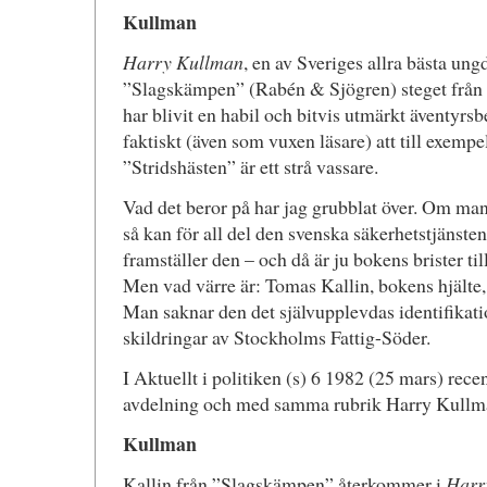
Kullman
Harry Kullman
, en av Sveriges allra bästa un
”Slagskämpen” (Rabén & Sjögren) steget från po
har blivit en habil och bitvis utmärkt äventyrsb
faktiskt (även som vuxen läsare) att till exem
”Stridshästen” är ett strå vassare.
Vad det beror på har jag grubblat över. Om man
så kan för all del den svenska säkerhetstjänst
framställer den – och då är ju bokens brister ti
Men vad värre är: Tomas Kallin, bokens hjälte, 
Man saknar den det självupplevdas identifikat
skildringar av Stockholms Fattig-Söder.
I Aktuellt i politiken (s) 6 1982 (25 mars) re
avdelning och med samma rubrik Harry Kullma
Kullman
Kallin från ”Slagskämpen” återkommer i
Harr