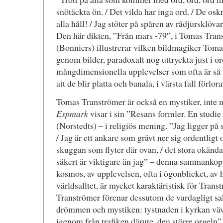
snötäckta ön. / Det vilda har inga ord. / De oskr
alla håll! / Jag stöter på spåren av rådjursklöva
Den här dikten, ”Från mars -79″, i Tomas Trans
(Bonniers) illustrerar vilken bildmagiker Tom
genom bilder, paradoxalt nog uttryckta just i o
mångdimensionella upplevelser som ofta är så s
att de blir platta och banala, i värsta fall förlor
Tomas Tranströmer är också en mystiker, inte
Espmark
visar i sin ”Resans formler. En studi
(Norstedts) – i religiös mening. ”Jag ligger p
/ Jag är ett ankare som grävt ner sig ordentligt 
skuggan som flyter där ovan, / det stora okänd
säkert är viktigare än jag” – denna sammanko
kosmos, av upplevelsen, ofta i ögonblicket, a
världsalltet, är mycket karaktäristisk för Trans
Tranströmer förenar dessutom de vardagligt s
drömmen och mystiken: tystnaden i kyrkan v
igenom från trafiken därute, den större orgeln”