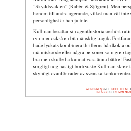
”Skyddsvakten” (Rabén & Sjögren). Men perspek
honom till andra agerande, vilket man väl inte 
personlighet är han ju inte.
Kullman berättar sin agenthistoria oerhört rut
rymmer också en bit mänsklig tragik. Fortfaran
hade lyckats kombinera thrillerns hårdkokta o
människoöde eller några personer som grep tag i
bra men skulle ha kunnat vara ännu bättre! Fast
sorgligt nog hastigt bortryckte Kullman skrev 
skyhögt ovanför rader av svenska konkurrenter
WORDPRESS
MED
POOL THEME
D
INLÄGG
OCH
KOMMENTA