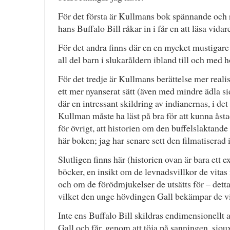
För det första är Kullmans bok spännande och 
hans Buffalo Bill råkar in i får en att läsa vida
För det andra finns där en en mycket mustigare
all del barn i slukaråldern ibland till och med 
För det tredje är Kullmans berättelse mer reali
ett mer nyanserat sätt (även med mindre ädla si
där en intressant skildring av indianernas, i det 
Kullman måste ha läst på bra för att kunna åst
för övrigt, att historien om den buffelslaktande
här boken; jag har senare sett den filmatiserad
Slutligen finns här (historien ovan är bara ett ex
böcker, en insikt om de levnadsvillkor de vitas
och om de förödmjukelser de utsätts för – detta
vilket den unge hövdingen Gall bekämpar de vi
Inte ens Buffalo Bill skildras endimensionellt a
Gall och får, genom att töja på sanningen, sioux