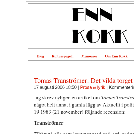
Blog
Kulturspegeln
Memoarer
Om Enn Kokk
Tomas Tranströmer: Det vilda torget
17 augusti 2006 18:50 |
Prosa & lyrik
|
Kommenterin
Jag skrev nyligen en artikel om
Tomas Transtr
något helt annat i gamla lägg av Aktuellt i poli
19 1983 (21 november) följande recension:
Tranströmer
”Trött på alla som kommer med ord, ord, ord men