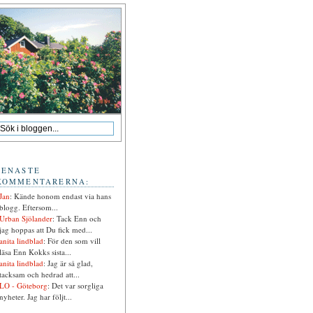
SENASTE
KOMMENTARERNA:
Jan
: Kände honom endast via hans
blogg. Eftersom...
Urban Sjölander
: Tack Enn och
jag hoppas att Du fick med...
anita lindblad
: För den som vill
läsa Enn Kokks sista...
anita lindblad
: Jag är så glad,
tacksam och hedrad att...
LO - Göteborg
: Det var sorgliga
nyheter. Jag har följt...