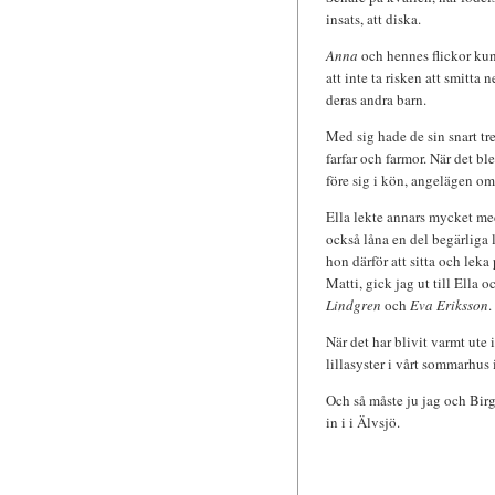
insats, att diska.
Anna
och hennes flickor kun
att inte ta risken att smitta n
deras andra barn.
Med sig hade de sin snart tre
farfar och farmor. När det bl
före sig i kön, angelägen om
Ella lekte annars mycket med
också låna en del begärliga 
hon därför att sitta och leka
Matti, gick jag ut till Ella 
Lindgren
och
Eva Eriksson
.
När det har blivit varmt ut
lillasyster i vårt sommarhus
Och så måste ju jag och Birg
in i i Älvsjö.