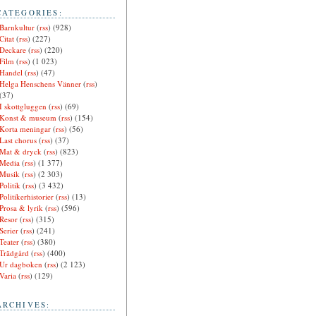
CATEGORIES:
Barnkultur
(
rss
) (928)
Citat
(
rss
) (227)
Deckare
(
rss
) (220)
Film
(
rss
) (1 023)
Handel
(
rss
) (47)
Helga Henschens Vänner
(
rss
)
(37)
I skottgluggen
(
rss
) (69)
Konst & museum
(
rss
) (154)
Korta meningar
(
rss
) (56)
Last chorus
(
rss
) (37)
Mat & dryck
(
rss
) (823)
Media
(
rss
) (1 377)
Musik
(
rss
) (2 303)
Politik
(
rss
) (3 432)
Politikerhistorier
(
rss
) (13)
Prosa & lyrik
(
rss
) (596)
Resor
(
rss
) (315)
Serier
(
rss
) (241)
Teater
(
rss
) (380)
Trädgård
(
rss
) (400)
Ur dagboken
(
rss
) (2 123)
Varia
(
rss
) (129)
ARCHIVES: