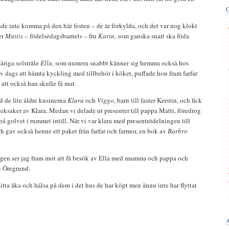
de inte komma på den här festen – de är förkylda, och det var nog klokt
er
Mattis
– födelsedagsbarnets – fru
Karin
, som ganska snart ska föda
åriga solstråle
Ella
, som numera snabbt känner sig hemma också hos
ev dags att hämta kyckling med tillbehör i köket, puffade hon fram farfar
 att också han skulle få mat.
 de lite äldre kusinerna
Klara
och
Viggo
, barn till faster Kerstin, och fick
leksaker av Klara. Medan vi delade ut presenter till pappa Matti, föredrog
 på golvet i rummet intill. När vi var klara med presentutdelningen till
och gav också henne ett paket från farfar och farmor, en bok av
Barbro
e igen ser jag fram mot att få besök av Ella med mamma och pappa och
 i Öregrund.
itta åka och hälsa på dem i det hus de har köpt men ännu inte har flyttat