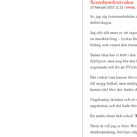
Scenshowfestivalen
23 februari 2015 11:22 |
Media
,
Jo, jag såg östersundsdelen
deltävlingen.
Jag slås allt mera av att in
en musiktävling – lyckas fäst
bidrag som vinner den rösta
Sämre låtar har vi hört i den
Fjällgren
, men nog bör den 
avgörande roll för att TV-tit
Det verkar vara hausse för c
till snygg ballad, men möjlig
hennes del blev det Andra c
Ungdomlig skönhet och ett u
uppskattar, och det hade blo
En andra chans fick också ”
Nästa år vill jag se
Arne Wei
direktsändning, bör han välj