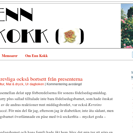
Memoarer
Om Enn Kokk
revliga också bortsett från presenterna
tur
,
Mat & dryck
,
Ur dagboken
|
Kommentering avstängd
nsemellan delat upp förberedelserna för sonens födelsedagsmiddag.
rry plus sallad tilltalade inte bara födelsedagsbarnet, som hade önskat
e av de andras reaktioner runt middagsbordet, var också
Kerstins
cé. För min del får jag, eftersom jag är diabetiker, inte äta sådant, men
sbarnet överlämnade en påse med två sockerfria – mycket goda –
sedagsbarnet och hans familj hade åkt hem, blev det min tur att göra en