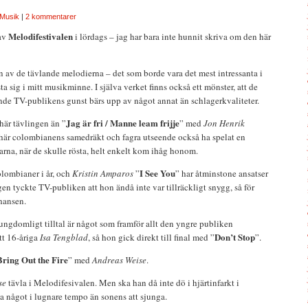
Musik
|
2 kommentarer
Melodifestivalen
 av
i lördags – jag har bara inte hunnit skriva om den här
gen av de tävlande melodierna – det som borde vara det mest intressanta i
a sig i mitt musikminne. I själva verket finns också ett mönster, att de
nde TV-publikens gunst bärs upp av något annat än schlagerkvaliteter.
Jag är fri / Manne leam frijje
 här tävlingen än ”
” med
Jon Henrik
här colombianens samedräkt och fagra utseende också ha spelat en
tarna, när de skulle rösta, helt enkelt kom ihåg honom.
I See You
olombianer i år, och
Kristin Amparos
”
” har åtminstone ansatser
en tyckte TV-publiken att hon ändå inte var tillräckligt snygg, så för
hansen.
ngdomligt tilltal är något som framför allt den yngre publiken
Don’t Stop
tt 16-åriga
Isa Tengblad
, så hon gick direkt till final med ”
”.
Bring Out the Fire
” med
Andreas Weise
.
se
tävla i Melodifesivalen. Men ska han då inte dö i hjärtinfarkt i
a något i lugnare tempo än sonens att sjunga.