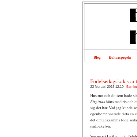
Blog
Kulturspegeln
Födelsedagskalas är t
23 februari 2015 12:10 |
Barnkul
Hustrun och dottern hade si
Birgittas
höns med ris och cu
sig det här. Vad jag kunde s
egenkomponerade tårta en suc
det omtänksamma födelsedag
småbakelser.
Senare på kvällen, när födel