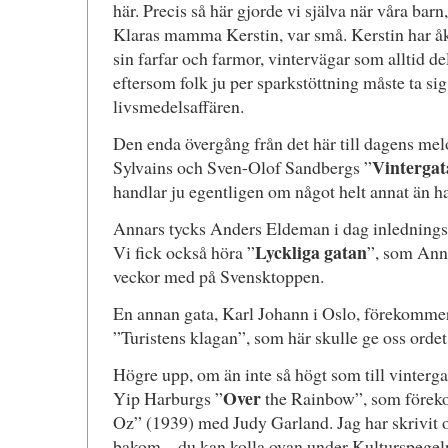
här. Precis så här gjorde vi själva när våra bar
Klaras mamma Kerstin, var små. Kerstin har åk
sin farfar och farmor, vintervägar som alltid d
eftersom folk ju per sparkstöttning måste ta sig 
livsmedelsaffären.
Den enda övergång från det här till dagens melo
Vintergat
Sylvains och Sven-Olof Sandbergs ”
handlar ju egentligen om något helt annat än ha
Annars tycks Anders Eldeman i dag inledningsvi
Lyckliga gatan
Vi fick också höra ”
”, som Ann
veckor med på Svensktoppen.
En annan gata, Karl Johann i Oslo, förekommer
”Turistens klagan”, som här skulle ge oss orde
Högre upp, om än inte så högt som till vinterga
Over
Yip Harburgs ”
the Rainbow”, som förekom
Oz” (1939) med Judy Garland. Jag har skrivit
bakom – du kan kolla ovan under Kulturspegeln