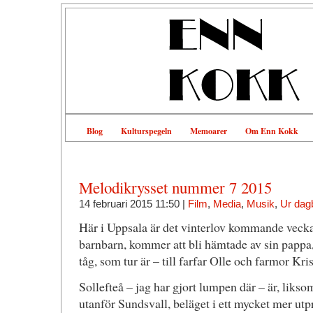
Blog
Kulturspegeln
Memoarer
Om Enn Kokk
Melodikrysset nummer 7 2015
14 februari 2015 11:50 |
Film
,
Media
,
Musik
,
Ur dag
Här i Uppsala är det vinterlov kommande vecka
barnbarn, kommer att bli hämtade av sin pappa,
tåg, som tur är – till farfar Olle och farmor Kris
Sollefteå – jag har gjort lumpen där – är, liks
utanför Sundsvall, beläget i ett mycket mer utpr