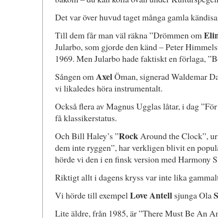
Det var över huvud taget många gamla kändisar
Eli
Till dem får man väl räkna ”Drömmen om
Jularbo, som gjorde den känd – Peter Himmelstr
1969. Men Jularbo hade faktiskt en förlaga, ”
Axel
Sången om
Öman, signerad Waldemar Dahl
vi likaledes höra instrumentalt.
Också flera av Magnus Ugglas låtar, i dag ”För
få klassikerstatus.
Rock
Och Bill Haley’s ”
Around the Clock”, ur
dem inte ryggen”, har verkligen blivit en popul
hörde vi den i en finsk version med Harmony Si
Riktigt allt i dagens kryss var inte lika gammalt
Love Antell
S
Vi hörde till exempel
sjunga Ola
Lite äldre, från 1985, är ”There Must Be An A