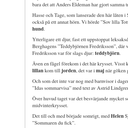
bara det att Anders Eldeman har gjort samma tr
Hasse och Tage, som lanserade den här låten i 
också på ett annat hörn. Vi hörde ”Sov lilla Tott
hund
.
Ytterligare ett djur, fast ett uppstoppat leksaks
Berghagens ”Teddybjörnen Fredriksson”, där vi
teddybjörn
Fredriksson var för slags djur:
.
Även en fågel förekom i det här krysset. Visst
lillan
jorden
maj
kom till
, det var i
när göken 
Och som det inte var nog med barnvisor i dagen
”Idas sommarvisa” med text av Astrid Lindgr
Över huvud taget var det besvärjande mycket s
midvinterkrysset.
Helen
Det till och med började somrigt, med
S
”Sommaren du fick”.