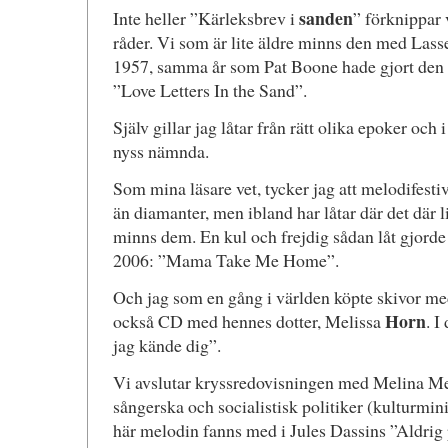
sanden
Inte heller ”Kärleksbrev i
” förknippar 
råder. Vi som är lite äldre minns den med Las
1957, samma år som Pat Boone hade gjort den 
”Love Letters In the Sand”.
Själv gillar jag låtar från rätt olika epoker och 
nyss nämnda.
Som mina läsare vet, tycker jag att melodifesti
än diamanter, men ibland har låtar där det där l
minns dem. En kul och frejdig sådan låt gjord
2006: ”Mama Take Me Home”.
Och jag som en gång i världen köpte skivor me
Horn
också CD med hennes dotter, Melissa
. I
jag kände dig”.
Vi avslutar kryssredovisningen med Melina Me
sångerska och socialistisk politiker (kulturmin
här melodin fanns med i Jules Dassins ”Aldrig 