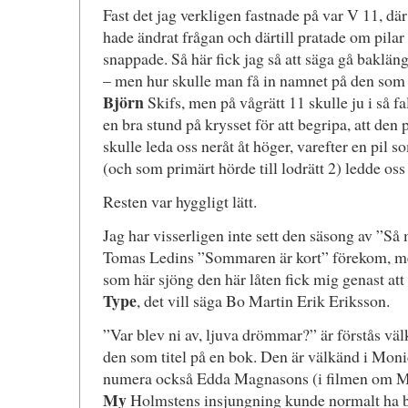
Fast det jag verkligen fastnade på var V 11, dä
hade ändrat frågan och därtill pratade om pilar 
snappade. Så här fick jag så att säga gå baklän
– men hur skulle man få in namnet på den som 
Björn
Skifs, men på vågrätt 11 skulle ju i så fal
en bra stund på krysset för att begripa, att de
skulle leda oss neråt åt höger, varefter en pil 
(och som primärt hörde till lodrätt 2) ledde oss 
Resten var hyggligt lätt.
Jag har visserligen inte sett den säsong av ”Så
Tomas Ledins ”Sommaren är kort” förekom, me
som här sjöng den här låten fick mig genast att 
Type
, det vill säga Bo Martin Erik Eriksson.
”Var blev ni av, ljuva drömmar?” är förstås vä
den som titel på en bok. Den är välkänd i Moni
numera också Edda Magnasons (i filmen om Mon
My
Holmstens insjungning kunde normalt ha bli