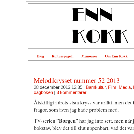
Blog
Kulturspegeln
Memoarer
Om Enn Kokk
Melodikrysset nummer 52 2013
28 december 2013 12:35 |
Barnkultur
,
Film
,
Media
,
dagboken
|
3 kommentarer
Åtskilligt i årets sista kryss var urlätt, men de
frågor, som även jag hade problem med.
Borgen
TV-serien ”
” har jag inte sett, men när
bokstav, blev det till slut uppenbart, vad det va