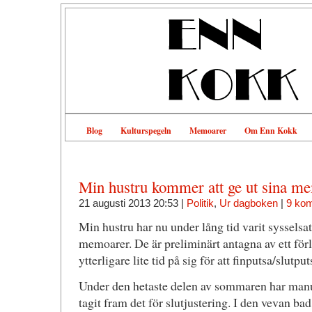
Blog
Kulturspegeln
Memoarer
Om Enn Kokk
Min hustru kommer att ge ut sina m
21 augusti 2013 20:53 |
Politik
,
Ur dagboken
|
9 ko
Min hustru har nu under lång tid varit sysselsat
memoarer. De är preliminärt antagna av ett förl
ytterligare lite tid på sig för att finputsa/slutp
Under den hetaste delen av sommaren har manus
tagit fram det för slutjustering. I den vevan b