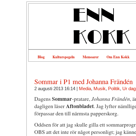
Blog
Kulturspegeln
Memoarer
Om Enn Kokk
Sommar i P1 med Johanna Frändén
2 augusti 2013 16:14 |
Media
,
Musik
,
Politik
,
Ur da
Sommar
Dagens
-pratare,
Johanna Frändén
, ä
Aftonbladet
dagligen läser
. Jag lyfter nämllig
förpassar den till närmsta papperskorg.
Oddsen för att jag skulle gilla ett sommarpro
OBS att det inte rör något personligt; jag känn