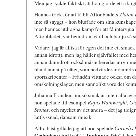
Men jag tyckte faktiskt att hon gjorde ett rikti
Hennes trick för att få bli Aftonbladets
Zlatan 
inte så snyggt – hon bluffade om sina kunskaper
men hennes utdragna kamp för att få intervjua
Aftonbladet, var beundransvärd och bar ju så 
Vidare: jag är alltså för egen del inte ett smack 
annan idrott), men jag håller självfallet med h
annan damidrott också måste beredas utrymme p
bland annat på nätet, som nedvärderar damidro
sportskribenter – Frändén vittnade också om de
omskolningsläger, men sannolikt vore det kont
Johanna Frändéns musiksmak är inte i alla av
hon spelade till exempel
Rufus Wainwright
,
Gi
Stones
, och mycket av det andra – det jag tidig
lättlyssnad, dansant musik.
Allra bäst gillade jag att hon spelade
Cornelis 
Gedanken sind frei
Tankar är fria
”, ”
” i den