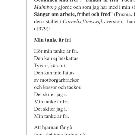
Malmborg
gjorde och som jag har med i min s
Sånger om arbete, frihet och fred
” (Prisma. 
den i stället i
Cornelis Vreeswijks
version – han
(1979):
Min tanke är fri
Hör min tanke är fri.
Den kan ej beskattas.
Tyvärr, kära ni.
Den kan inte fattas
av motborgarbrackor
och kossor och tackor.
Det skiter jag i.
Min tanke är fri.
Det skiter jag i.
Min tanke är fri.
Att hjärnan får gå
finns det inga förbud på.