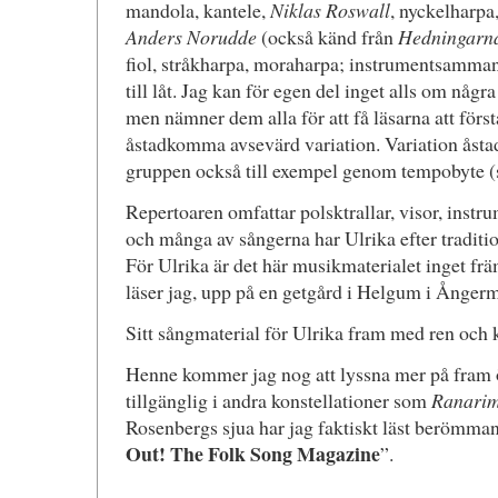
mandola, kantele,
Niklas Roswall
, nyckelharpa,
Anders Norudde
(också känd från
Hedningarn
fiol, stråkharpa, moraharpa; instrumentsammans
till låt. Jag kan för egen del inget alls om nå
men nämner dem alla för att få läsarna att först
åstadkomma avsevärd variation. Variation åsta
gruppen också till exempel genom tempobyte (
Repertoaren omfattar polsktrallar, visor, instr
och många av sångerna har Ulrika efter tradit
För Ulrika är det här musikmaterialet inget fr
läser jag, upp på en getgård i Helgum i Ånger
Sitt sångmaterial för Ulrika fram med ren och 
Henne kommer jag nog att lyssna mer på fram 
tillgänglig i andra konstellationer som
Ranari
Rosenbergs sjua har jag faktiskt läst berömma
Out! The Folk Song Magazine
”.