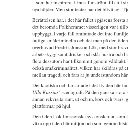
– som har inspirerat Linus Tunström till att i si
nya höjder. Men stor teater har det blivit av ”T
Berättelsen har, i det här fallet i pjäsens första a
det berömda Folkhemmet visserligen var i tillbl
uppbyggt. I varje fall omfattade det inte famil
fattiga småkriminella och det man på den tide
överhuvud Fredrik Jonsson Lök, med stor brav
arbetsskygg samt dricker och slår hustru och ba
flera dessutom har tillkommit genom våldtäkt. I
också småkriminalitet, vilken här skildras på ett
mellan tragedi och fars är ju understundom hårfi
Det kaotiska och farsartade i det liv den här fa
Ulla Kassius’
scenografi: På den ganska stora 
annan rekvisita runt, ut och in, kors och tvärs,
plattformar på hjul.
Den i den Lök Jonssonska syskonskaran, som fr
växa upp i den här miljön och som genom histor