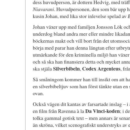
dess huvudperson, är dottern Hedvig, med träf
Niavarani
. Huvudpersonen, den som bär upp ha
kusin Johan, med lika stor inlevelse spelad av
B
Johan växer upp med familjen Jonsson Lök och ä
underdog bland andra mer eller mindre likadan
böckernas makt och vill bort från det utomsocial
börja med parar han denna längtan efter utbryt
utmärkande för den kriminella miljö han växer 
och så ska han finansiera detta och mycket an
Silverbibeln
Codex Argenteus
ska stjäla
,
, fr
Så småningom kommer han till insikt om att han
en silverbibeltjuv som han först tänkte utan en 
ovan.
Också vägen dit kantas av farsartade inslag – i 
Da Vinci-koden
en film från Ravenna à la
; i d
tolka gammal gotisk text – men annars är senar
än skröna, vilket scenografiskt understryks av