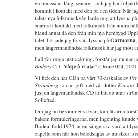
en renässans långt senare – och jag har följakt
kommit i kontakt med den på den tiden. När jag
talets nya folkmusikvåg lärde mig att lyssna p
snarare i kontakt med folkmusik från andra hål
bland annat då den från min nya hembygd Uppl
Garmarna
talet, började jag förstås lyssna på
,
men ångermanländsk folkmusik har jag mött i r
I alltför ringa utsträckning, förstår jag nu när 
Vålje å vrake
Bodéns
CD ”
” (Drone 024, 2001)
Vi fick den här CDn på vårt 70-årskalas av
Per
Strömberg
som är gift med vår dotter
Kerstin
.
just en ångemanländsk CD är lätt att ana: str
Sollefteå.
Om jag nu berömmer skivan, kan läsarna förstå
bakom formuleringarna, men ingenting kunde va
Bodén, född 1974, är en sångerska värd att lyss
capella som när hon beledsagas av musiker:
Je