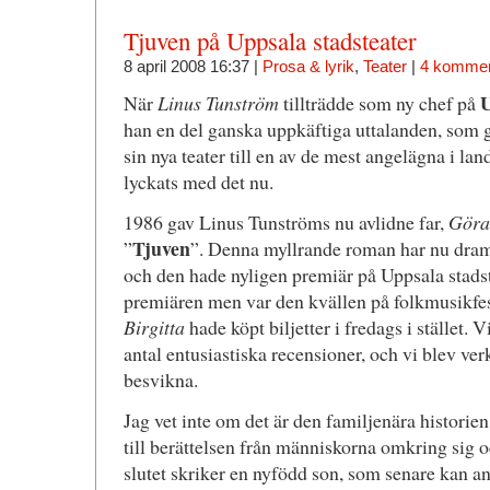
Tjuven på Uppsala stadsteater
8 april 2008 16:37 |
Prosa & lyrik
,
Teater
|
4 kommen
U
När
Linus Tunström
tillträdde som ny chef på
han en del ganska uppkäftiga uttalanden, som gi
sin nya teater till en av de mest angelägna i la
lyckats med det nu.
1986 gav Linus Tunströms nu avlidne far,
Göra
Tjuven
”
”. Denna myllrande roman har nu dram
och den hade nyligen premiär på Uppsala stadste
premiären men var den kvällen på folkmusikfes
Birgitta
hade köpt biljetter i fredags i stället. 
antal entusiastiska recensioner, och vi blev ver
besvikna.
Jag vet inte om det är den familjenära historien
till berättelsen från människorna omkring sig o
slutet skriker en nyfödd son, som senare kan a