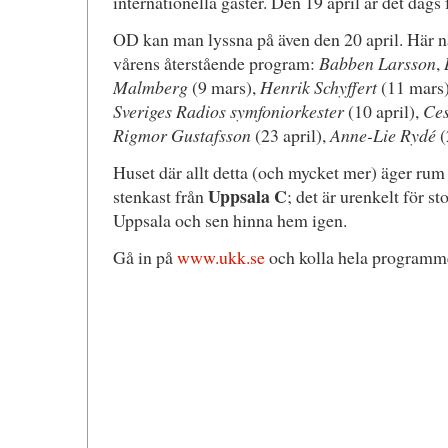
internationella gäster. Den 19 april är det dags
OD kan man lyssna på även den 20 april. Här nå
vårens återstående program:
Babben Larsson
,
Malmberg
(9 mars),
Henrik Schyffert
(11 mars
Sveriges Radios symfoniorkester
(10 april),
Ces
Rigmor Gustafsson
(23 april),
Anne-Lie Rydé
(
Huset där allt detta (och mycket mer) äger rum l
Uppsala C
stenkast från
; det är urenkelt för s
Uppsala och sen hinna hem igen.
Gå in på
www.ukk.se
och kolla hela programm