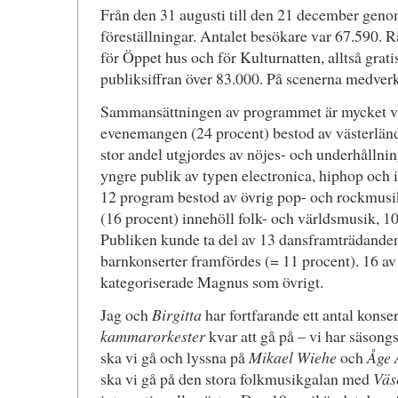
Från den 31 augusti till den 21 december geno
föreställningar. Antalet besökare var 67.590. 
för Öppet hus och för Kulturnatten, alltså grat
publiksiffran över 83.000. På scenerna medver
Sammansättningen av programmet är mycket va
evenemangen (24 procent) bestod av västerländ
stor andel utgjordes av nöjes- och underhålln
yngre publik av typen electronica, hiphop och 
12 program bestod av övrig pop- och rockmusi
(16 procent) innehöll folk- och världsmusik, 1
Publiken kunde ta del av 13 dansframträdanden
barnkonserter framfördes (= 11 procent). 16 a
kategoriserade Magnus som övrigt.
Jag och
Birgitta
har fortfarande ett antal kons
kammarorkester
kvar att gå på – vi har säso
ska vi gå och lyssna på
Mikael Wiehe
och
Åge 
ska vi gå på den stora folkmusikgalan med
Väs