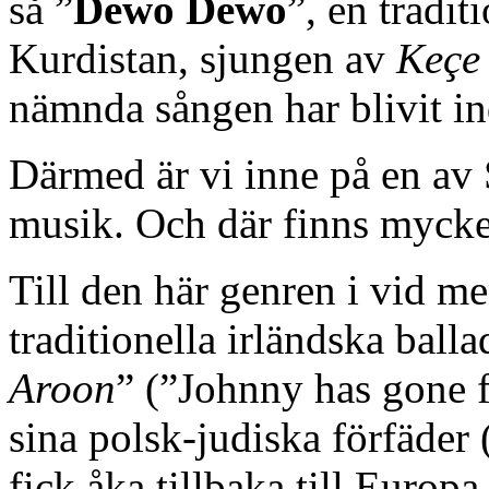
så ”
Dewo Dewo
”, en tradit
Kurdistan, sjungen av
Keçe
nämnda sången har blivit in
Därmed är vi inne på en av S
musik. Och där finns mycket
Till den här genren i vid m
traditionella irländska ball
Aroon
” (”Johnny has gone f
sina polsk-judiska förfäder
fick åka tillbaka till Europa