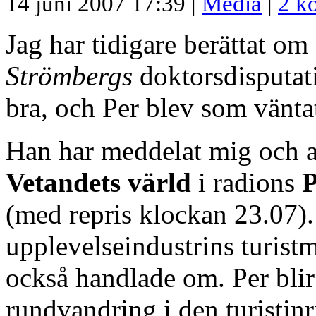
14 juni 2007 17:39 |
Media
|
2 k
Jag har tidigare berättat om
Strömbergs
doktorsdisputat
bra, och Per blev som väntat 
Han har meddelat mig och a
Vetandets värld
i radions
(med repris klockan 23.07)
upplevelseindustrins turistm
också handlade om. Per blir
rundvandring i den turisti