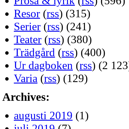
Prosa & lyrik
(
rss
) (596)
Resor
(
rss
) (315)
Serier
(
rss
) (241)
Teater
(
rss
) (380)
Trädgård
(
rss
) (400)
Ur dagboken
(
rss
) (2 123
Varia
(
rss
) (129)
Archives:
augusti 2019
(1)
juli 2019
(7)