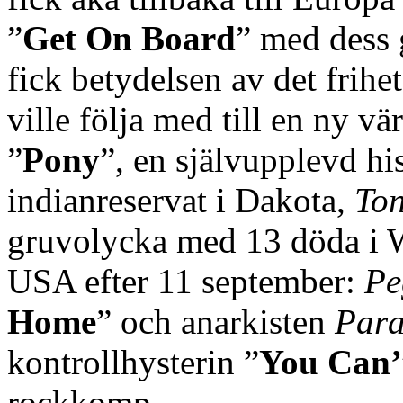
”
Get On Board
” med dess 
fick betydelsen av det frih
ville följa med till en ny vär
”
Pony
”, en självupplevd his
indianreservat i Dakota,
Ton
gruvolycka med 13 döda i We
USA efter 11 september:
Pe
Home
” och anarkisten
Para
kontrollhysterin ”
You Can’
rockkomp.