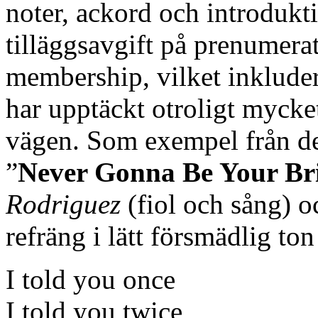
noter, ackord och introdukt
tilläggsavgift på prenumera
membership, vilket inkluder
har upptäckt otroligt mycke
vägen. Som exempel från de
”
Never Gonna Be Your Br
Rodriguez
(fiol och sång) 
refräng i lätt försmädlig ton
I told you once
I told you twice