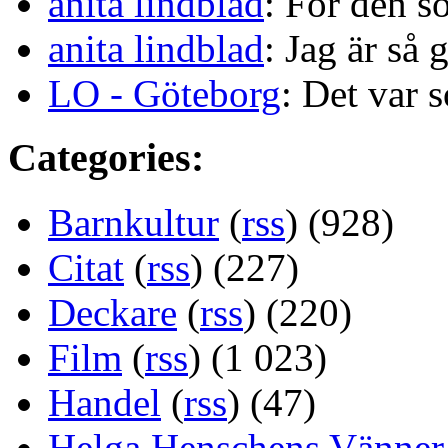
anita lindblad
: För den s
anita lindblad
: Jag är så 
LO - Göteborg
: Det var s
Categories:
Barnkultur
(
rss
) (928)
Citat
(
rss
) (227)
Deckare
(
rss
) (220)
Film
(
rss
) (1 023)
Handel
(
rss
) (47)
Helga Henschens Vänner