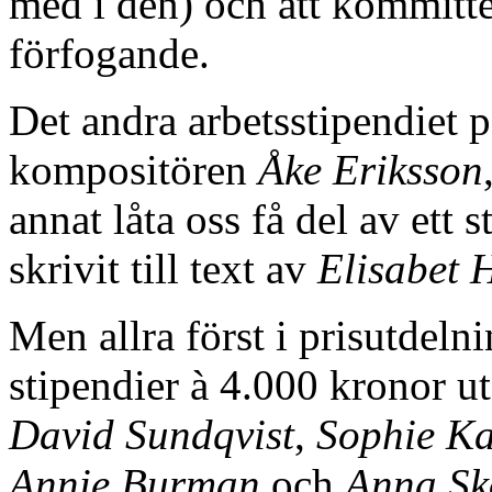
med i den) och att kommittén
förfogande.
Det andra arbetsstipendiet p
kompositören
Åke Eriksson
annat låta oss få del av ett 
skrivit till text av
Elisabet
Men allra först i prisutdel
stipendier à 4.000 kronor ut
David Sundqvist
,
Sophie Ka
Annie Burman
och
Anna Sk