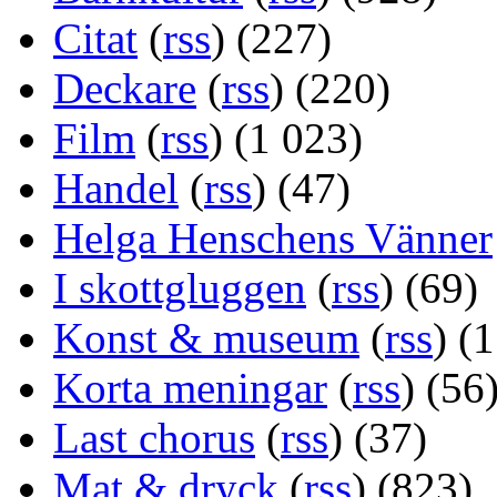
Citat
(
rss
) (227)
Deckare
(
rss
) (220)
Film
(
rss
) (1 023)
Handel
(
rss
) (47)
Helga Henschens Vänner
I skottgluggen
(
rss
) (69)
Konst & museum
(
rss
) (
Korta meningar
(
rss
) (56
Last chorus
(
rss
) (37)
Mat & dryck
(
rss
) (823)