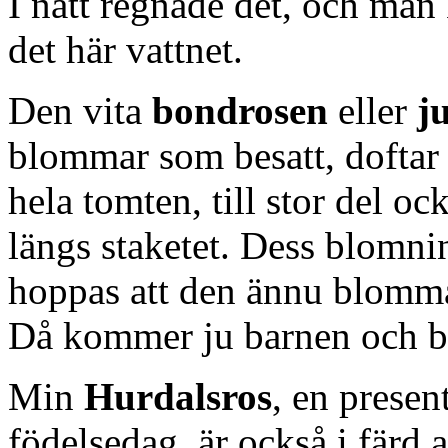
I natt regnade det, och man
det här vattnet.
Den vita
bondrosen
eller
j
blommar som besatt, doftar 
hela tomten, till stor del o
längs staketet. Dess blomnin
hoppas att den ännu blomma
Då kommer ju barnen och b
Min
Hurdalsros
, en presen
födelsedag, är också i färd a