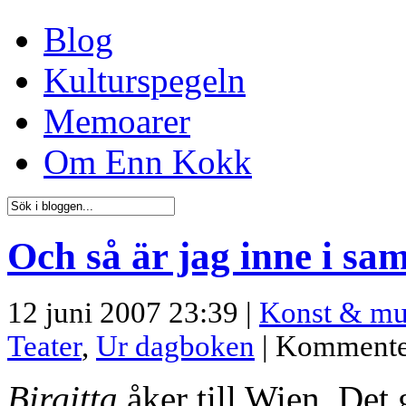
Blog
Kulturspegeln
Memoarer
Om Enn Kokk
Och så är jag inne i s
12 juni 2007 23:39 |
Konst & m
Teater
,
Ur dagboken
|
Kommenter
Birgitta
åker till Wien. Det 