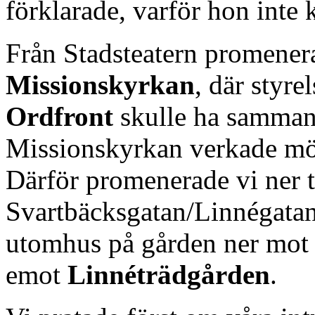
förklarade, varför hon inte
Från Stadsteatern promenerad
Missionskyrkan
, där styre
Ordfront
skulle ha sammant
Missionskyrkan verkade mör
Därför promenerade vi ner t
Svartbäcksgatan/Linnégatan
utomhus på gården ner mot ås
emot
Linnéträdgården
.