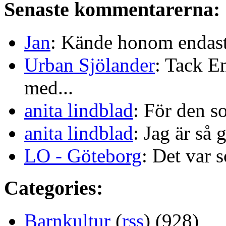
Senaste kommentarerna:
Jan
: Kände honom endast 
Urban Sjölander
: Tack E
med...
anita lindblad
: För den s
anita lindblad
: Jag är så 
LO - Göteborg
: Det var s
Categories:
Barnkultur
(
rss
) (928)