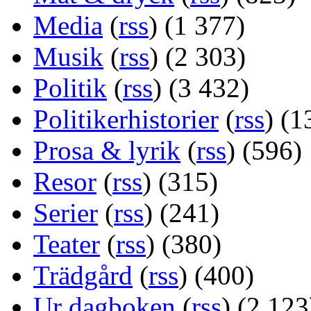
Media
(
rss
) (1 377)
Musik
(
rss
) (2 303)
Politik
(
rss
) (3 432)
Politikerhistorier
(
rss
) (1
Prosa & lyrik
(
rss
) (596)
Resor
(
rss
) (315)
Serier
(
rss
) (241)
Teater
(
rss
) (380)
Trädgård
(
rss
) (400)
Ur dagboken
(
rss
) (2 123