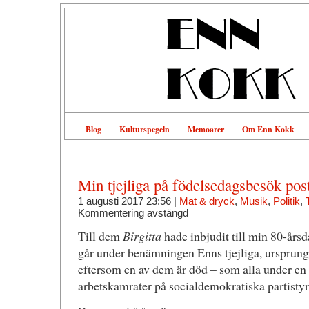
Blog
Kulturspegeln
Memoarer
Om Enn Kokk
Min tjejliga på födelsedagsbesök pos
1 augusti 2017 23:56 |
Mat & dryck
,
Musik
,
Politik
,
Kommentering avstängd
Till dem
Birgitta
hade inbjudit till min 80-årsd
går under benämningen Enns tjejliga, ursprung
eftersom en av dem är död – som alla under en
arbetskamrater på socialdemokratiska partistyr