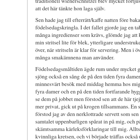
traditionell wienerschnitzel blev mycket förtju
att det här tänkte hon laga själv.
Sen hade jag till efterrätt/kaffe natten före bakat
födelsedagskringla. I det fallet gjorde jag en t
många ingredienser som krävs, glömde jag att k
min stritsel lite för blek, ytterligare understru
över, när stritseln är klar för servering. Men i 
många smakämnena man använder.
Födelsedagsmåltiden ägde rum under mycket gl
sjöng också en sång de på den tiden fyra damer
minnesvärt besök med middag hemma hos mig nä
fyra damer och en på den tiden fortfarande hyg
se dem på jobbet men förstod sen att de här tje
mer privat, gick ut på krogen tillsammans. En s
förstod jag av den nerklottrade servett som sen
samtalet uppenbarligen spårat in på mig, och på
skämtsamma kärleksförklaringar till mig. Allts
kvinnliga kretsen, och vi började träffas också 