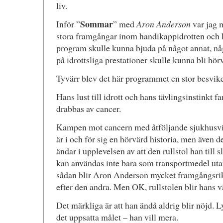
liv.
Sommar
Inför ”
” med
Aron Anderson
var jag 
stora framgångar inom handikappidrotten och h
program skulle kunna bjuda på något annat, n
på idrottsliga prestationer skulle kunna bli hörv
Tyvärr blev det här programmet en stor besvike
Hans lust till idrott och hans tävlingsinstinkt f
drabbas av cancer.
Kampen mot cancern med åtföljande sjukhusvist
är i och för sig en hörvärd historia, men även d
ändar i upplevelsen av att den rullstol han till 
kan användas inte bara som transportmedel utan
sådan blir Aron Anderson mycket framgångsrik
efter den andra. Men OK, rullstolen blir hans väg
Det märkliga är att han ändå aldrig blir nöjd. L
det uppsatta målet – han vill mera.