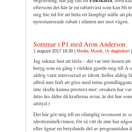
Flikskatta
begravning, har jag fått en
, även ka
eftersom det här är en rabattväxt som kan bli tr
mig lite tid för att hitta ett lämpligt ställe att p
nyrestaurerade rabatt i slänten ner mot vägen.
Sommar i P1 med Aron Anderson
1 augusti 2017 16:30 |
Media
,
Musik
,
Ur dagboken
Jag saknar lust att tävla – det var inte lusten at
betyg som en gång i världen gjorde mig till A-s
aldrig varit intresserad av idrott, heller aldrig 
alltså mer haft att göra med mina grundläggand
inte skulle kunna prestera mer; orsaken har vari
åttio års ålder då krafterna avtar, är det hur som
attityd.)
Det här gör mig till en olämplig recensent av
idrottsmän/kvinnor, för så vitt de inte har någ
eller ägnar en betydande del av programtiden åt a