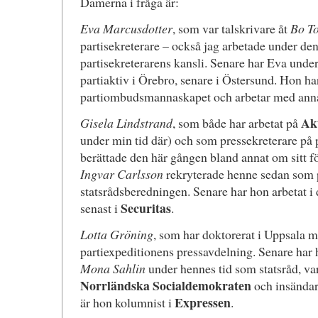
Damerna i fråga är:
Eva Marcusdotter
, som var talskrivare åt
Bo T
partisekreterare – också jag arbetade under den
partisekreterarens kansli. Senare har Eva under
partiaktiv i Örebro, senare i Östersund. Hon h
partiombudsmannaskapet och arbetar med anna
Akt
Gisela Lindstrand
, som både har arbetat på
under min tid där) och som pressekreterare på 
berättade den här gången bland annat om sitt 
Ingvar Carlsson
rekryterade henne sedan som p
statsrådsberedningen. Senare har hon arbetat i d
Securitas
senast i
.
Lotta Gröning
, som har doktorerat i Uppsala m
partiexpeditionens pressavdelning. Senare har 
Mona Sahlin
under hennes tid som statsråd, var
Norrländska Socialdemokraten
och insändar
Expressen
är hon kolumnist i
.