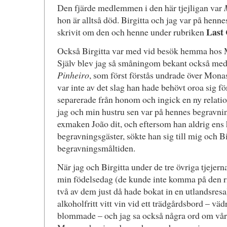
Den fjärde medlemmen i den här tjejligan var
hon är alltså död. Birgitta och jag var på henne
Last
skrivit om den och henne under rubriken
Också Birgitta var med vid besök hemma hos M
Själv blev jag så småningom bekant också me
Pinheiro
, som först förstås undrade över Monas
var inte av det slag han hade behövt oroa sig fö
separerade från honom och ingick en ny relatio
jag och min hustru sen var på hennes begravni
exmaken João dit, och eftersom han aldrig ens ha
begravningsgäster, sökte han sig till mig och B
begravningsmåltiden.
När jag och Birgitta under de tre övriga tjejer
min födelsedag (de kunde inte komma på den r
två av dem just då hade bokat in en utlandsresa
alkoholfritt vitt vin vid ett trädgårdsbord – väd
blommade – och jag sa också några ord om v