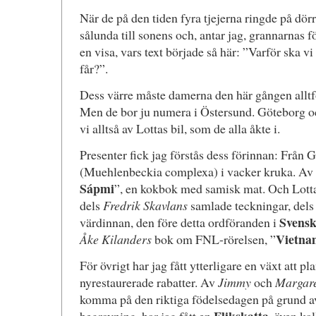
När de på den tiden fyra tjejerna ringde på dör
sålunda till sonens och, antar jag, grannarnas 
en visa, vars text började så här: ”Varför ska
får?”.
Dess värre måste damerna den här gången alltför
Men de bor ju numera i Östersund. Göteborg o
vi alltså av Lottas bil, som de alla åkte i.
Presenter fick jag förstås dess förinnan: Från G
(Muehlenbeckia complexa) i vacker kruka. Av E
Sápmi
”, en kokbok med samisk mat. Och Lotta
dels
Fredrik Skavlans
samlade teckningar, dels 
Svensk
värdinnan, den före detta ordföranden i
Vietna
Åke Kilanders
bok om FNL-rörelsen, ”
För övrigt har jag fått ytterligare en växt att pl
nyrestaurerade rabatter. Av
Jimmy
och
Margare
komma på den riktiga födelsedagen på grund av