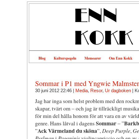
Blog
Kulturspegeln
Memoarer
Om Enn Kokk
Sommar i P1 med Yngwie Malmste
30 juni 2012 22:46 |
Media
,
Resor
,
Ur dagboken
|
K
Jag har inga som helst problem med den rock
skapar, tvärt om – och jag är tillräckligt musik
för min del hålla honom för att vara en av världe
Sommar
Barkb
genre. Hans låtval i dagens
– ”
Ack Värmeland du sköna
”
”,
Deep Purple
,
Ge
Perlman
i
Paganinis
violincapriccio och en av