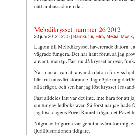
nått ambassadören där.
Melodikrysset nummer 26 2012
30 juni 2012 12:15 |
Barnkultur
,
Film
,
Media
,
Musik
Lagom till Melodikrysset havererade datorn. Ja
vägrade fungera. Det har hänt förut, så jag pröv
använt, men tji. Fast nu då krysset är över, funka
När man är van att använda datorn för viss hjäl
här fruktansvärt störande. Jag nöjde mig därfö
alla frågor, och sen har jag löst krysset i rasand
Fast alldeles lätt var det inte, inte bara för att j
sin tur gav ledbokstäver. Så först när jag hade 
jag lösa dagens Povel Ramel-fråga: det Povel h
Några av frågorna var genuint svåra för mig, ef
ljudillustrationen tidigare.