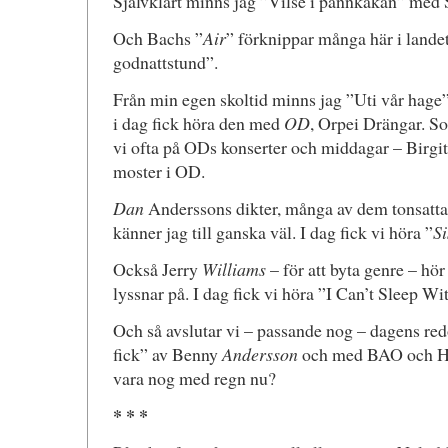
Självklart minns jag ”Vilse i pannkakan” med 
Och Bachs ”
Air
” förknippar många här i lande
godnattstund”.
Från min egen skoltid minns jag ”Uti vår hage”.
i dag fick höra den med
OD
, Orpei Drängar. Som
vi ofta på ODs konserter och middagar – Birgit
moster i OD.
Dan
Anderssons dikter, många av dem tonsatta,
känner jag till ganska väl. I dag fick vi höra ”
Si
Också Jerry
Williams
– för att byta genre – hör 
lyssnar på. I dag fick vi höra ”I Can’t Sleep W
Och så avslutar vi – passande nog – dagens 
fick” av Benny
Andersson
och med BAO och He
vara nog med regn nu?
* * *