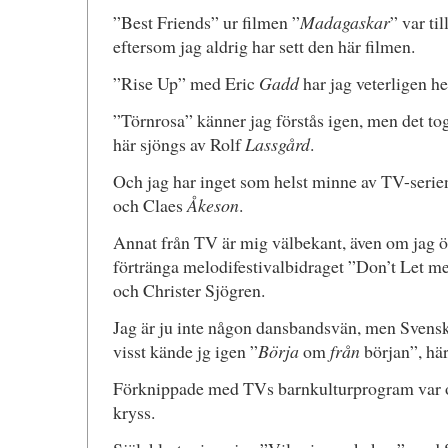
”Best Friends” ur filmen ”
Madagaskar
” var ti
eftersom jag aldrig har sett den här filmen.
”Rise Up” med Eric
Gadd
har jag veterligen hel
”Törnrosa” känner jag förstås igen, men det tog
här sjöngs av Rolf
Lassgård
.
Och jag har inget som helst minne av TV-seri
och Claes
Åkeson
.
Annat från TV är mig välbekant, även om jag ön
förtränga melodifestivalbidraget ”Don’t Let
och Christer Sjögren.
Jag är ju inte någon dansbandsvän, men Svenskt
visst kände jg igen ”
Börja
om
från
början”, här
Förknippade med TVs barnkulturprogram var oc
kryss.