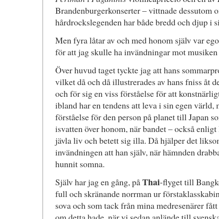
Brandenburgerkonserter – vittnade dessutom o
hårdrockslegenden har både bredd och djup i 
Men fyra låtar av och med honom själv var egotri
för att jag skulle ha invändningar mot musiken i
Över huvud taget tyckte jag att hans sommarprog
vilket då och då illustrerades av hans fniss åt de
och för sig en viss förståelse för att konstnärl
ibland har en tendens att leva i sin egen värld,
förståelse för den person på planet till Japan s
isvatten över honom, när bandet – också enligt 
jävla liv och betett sig illa. Då hjälper det li
invändningen att han själv, när hämnden drabb
hunnit somna.
Thai
Själv har jag en gång, på
-flyget till Bang
full och skränande norrman ur förstaklasskabin
sova och som tack från mina medresenärer fått
om detta hade, när vi sedan anlände till svensk