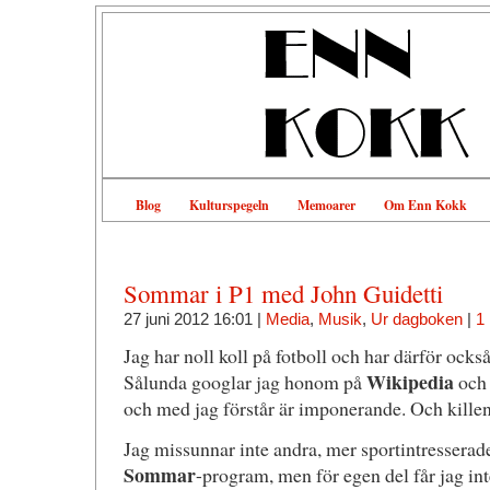
Blog
Kulturspegeln
Memoarer
Om Enn Kokk
Sommar i P1 med John Guidetti
27 juni 2012 16:01 |
Media
,
Musik
,
Ur dagboken
|
1
Jag har noll koll på fotboll och har därför också
Wikipedia
Sålunda googlar jag honom på
och 
och med jag förstår är imponerande. Och killen 
Jag missunnar inte andra, mer sportintresserade
Sommar
-program, men för egen del får jag inte