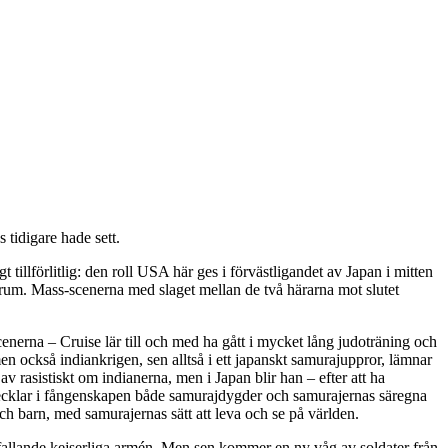
 tidigare hade sett.
gt tillförlitlig: den roll USA här ges i förvästligandet av Japan i mitten
 rum. Mass-scenerna med slaget mellan de två härarna mot slutet
cenerna – Cruise lär till och med ha gått i mycket lång judoträning och
n också indiankrigen, sen alltså i ett japanskt samurajuppror, lämnar
av rasistiskt om indianerna, men i Japan blir han – efter att ha
ecklar i fångenskapen både samurajdygder och samurajernas säregna
h barn, med samurajernas sätt att leva och se på världen.
nfallande kejserliga armén. Men sen kommer en ny våg av soldater från