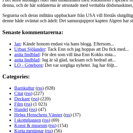
denna, och de här soldaterna är utrustade med veritabla dödsmaskiner, 
Segrarna och deras militära uppbackare från USA vill förstås slutgiltigt
denne både oväntat och ädelt: Det samurajuppror kapten Algren har stöt
Senaste kommentarerna:
Jan
: Kände honom endast via hans blogg. Eftersom...
Urban Sjölander
: Tack Enn och jag hoppas att Du fick med...
anita lindblad
: För den som vill läsa Enn Kokks sista...
anita lindblad
: Jag är så glad, tacksam och hedrad att...
LO - Göteborg
: Det var sorgliga nyheter. Jag har följt...
Categories:
Barnkultur
(
rss
) (928)
Citat
(
rss
) (227)
Deckare
(
rss
) (220)
Film
(
rss
) (1 023)
Handel
(
rss
) (47)
Helga Henschens Vänner
(
rss
) (37)
I skottgluggen
(
rss
) (69)
Konst & museum
(
rss
) (154)
Korta meningar
(
rss
) (56)