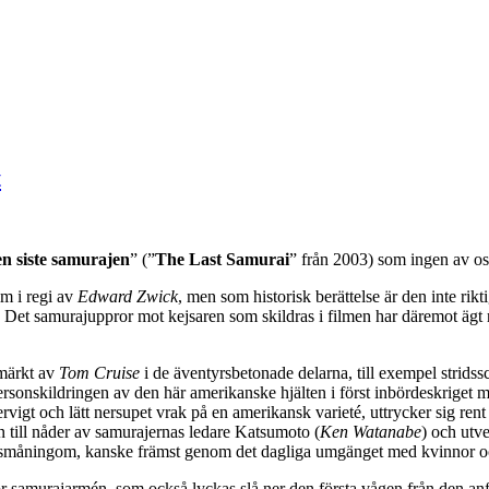
t
n siste samurajen
” (”
The Last Samurai
” från 2003) som ingen av oss
lm i regi av
Edward Zwick
, men som historisk berättelse är den inte rikti
. Det samurajuppror mot kejsaren som skildras i filmen har däremot ägt
märkt av
Tom Cruise
i de äventyrsbetonade delarna, till exempel stridss
sonskildringen av den här amerikanske hjälten i först inbördeskriget me
vigt och lätt nersupet vrak på en amerikansk varieté, uttrycker sig rent 
en till nåder av samurajernas ledare Katsumoto (
Ken Watanabe
) och utv
 så småningom, kanske främst genom det dagliga umgänget med kvinnor oc
för samurajarmén, som också lyckas slå ner den första vågen från den a