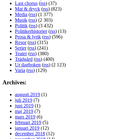
Last chorus
(
rss
) (37)
Mat & dryck
(
rss
) (823)
Media
(
rss
) (1 377)
Musik
(
rss
) (2 303)
Politik
(
rss
) (3 432)
Politikerhistorier
(
rss
) (13)
Prosa & lyrik
(
rss
) (596)
Resor
(
rss
) (315)
Serier
(
rss
) (241)
Teater
(
rss
) (380)
Trädgård
(
rss
) (400)
Ur dagboken
(
rss
) (2 123)
Varia
(
rss
) (129)
Archives:
augusti 2019
(1)
juli 2019
(7)
juni 2019
(1)
maj 2019
(7)
mars 2019
(6)
februari 2019
(5)
januari 2019
(12)
december 2018
(12)