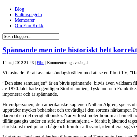
Blog
Kulturspegeln
Memoarer
Om Enn Kokk
Spännande men inte historiskt helt korrek
14 maj 2012 21:43 |
Film
|
Kommentering avstängd
Vi fastnade för att avsluta söndagskvällen med att se en film i TV, ”
De
”Den siste samuarajen” är en bitvis spännande, bitvis även våldsam fi
av 1870-talet hade egentligen Storbritannien, Tyskland och Frankrike
imponerar och är spännande.
Huvudpersonen, den amerikanske kaptenen Nathan Algren, spelas ut
uppträder mycket behärskat och trovärdigt i den sortens närkamper. Per
däremot en del övrigt att önska. När vi först möter honom är han ett ner
tillfångatagits under en strid med samurajerna – för sitt hjältemod tag
stridskonst med pil och båge och framför allt svärd, identifierar sig
I det stora slutslaget rider han tillsammans med Katsumoto i spetsen 