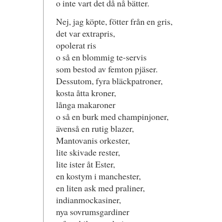
o inte vart det då nå bätter.
Nej, jag köpte, fötter från en gris,
det var extrapris,
opolerat ris
o så en blommig te-servis
som bestod av femton pjäser.
Dessutom, fyra bläckpatroner,
kosta åtta kroner,
långa makaroner
o så en burk med champinjoner,
ävenså en rutig blazer,
Mantovanis orkester,
lite skivade rester,
lite ister åt Ester,
en kostym i manchester,
en liten ask med praliner,
indianmockasiner,
nya sovrumsgardiner