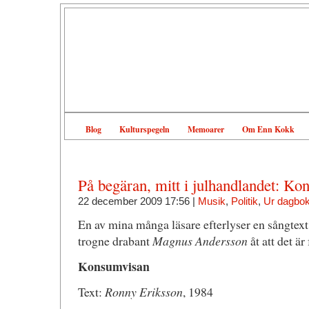
Blog
Kulturspegeln
Memoarer
Om Enn Kokk
På begäran, mitt i julhandlandet: K
22 december 2009 17:56 |
Musik
,
Politik
,
Ur dagbo
En av mina många läsare efterlyser en sångtext
trogne drabant
Magnus Andersson
åt att det är
Konsumvisan
Text:
Ronny Eriksson
, 1984