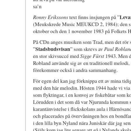
sa’n
Leva
Ronny Erikssons
text finns insjungen på ”
(Meukskrede Music MEUKCD 2, 1984); den spe
oktober och den 1 november 1983 på Folkets Hus
På CDn anges musiken som Trad, men det rör s
Stadsbudsvisan
”
” som skrevs av
Paul Roblan
en stor skivsuccé med
Sigge Fürst
1943. Men det
Robland använde sig av en traditionell melodi,
förekommer också i andra sammanhang.
För egen del kan jag förknippa ett av mina tid
med den här melodin. Hösten 1944 hade vi via 
som flyktingar, i en konvoj av fiskebåtar som ko
Lörudden i det som då var Njurunda kommun s
karantänvistelse i flickskolans aula i Härnösand
och placerades på övervåningen hos en bondfa
i den lilla byn Nyland nära Juniskär där jag se
(Själv kom jag lite senare att gå i Nylands skol