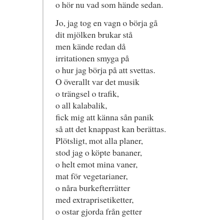
o hör nu vad som hände sedan.
Jo, jag tog en vagn o börja gå
dit mjölken brukar stå
men kände redan då
irritationen smyga på
o hur jag börja på att svettas.
O överallt var det musik
o trängsel o trafik,
o all kalabalik,
fick mig att känna sån panik
så att det knappast kan berättas.
Plötsligt, mot alla planer,
stod jag o köpte bananer,
o helt emot mina vaner,
mat för vegetarianer,
o nåra burkefterrätter
med extraprisetiketter,
o ostar gjorda från getter