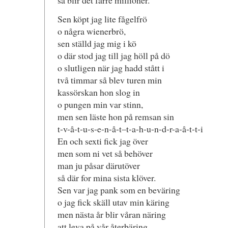
så blir det färre millioner.
Sen köpt jag lite fågelfrö
o några wienerbrö,
sen ställd jag mig i kö
o där stod jag till jag höll på dö
o slutligen när jag hadd stått i
två timmar så blev turen min
kassörskan hon slog in
o pungen min var stinn,
men sen läste hon på remsan sin
t-v-å-t-u-s-e-n-å-t–t-a-h-u-n-d-r-a-å-t-t-i
En och sexti fick jag över
men som ni vet så behöver
man ju påsar därutöver
så där for mina sista klöver.
Sen var jag pank som en beväring
o jag fick skäll utav min käring
men nästa år blir våran näring
att leva på vår återbäring