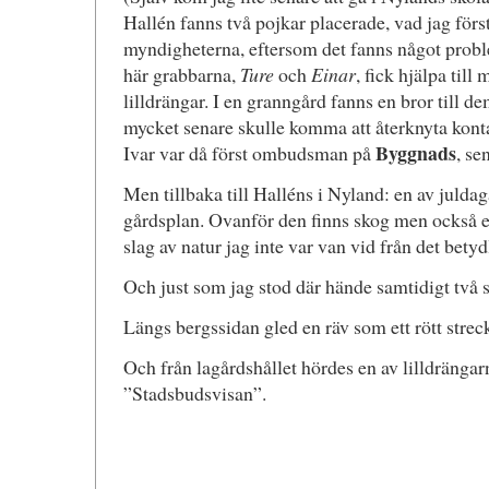
Hallén fanns två pojkar placerade, vad jag först
myndigheterna, eftersom det fanns något probl
här grabbarna,
Ture
och
Einar
, fick hjälpa till 
lilldrängar. I en granngård fanns en bror till d
mycket senare skulle komma att återknyta kon
Byggnads
Ivar var då först ombudsman på
, se
Men tillbaka till Halléns i Nyland: en av julda
gårdsplan. Ovanför den finns skog men också en
slag av natur jag inte var van vid från det betyd
Och just som jag stod där hände samtidigt två 
Längs bergssidan gled en räv som ett rött strec
Och från lagårdshållet hördes en av lilldrängarn
”Stadsbudsvisan”.