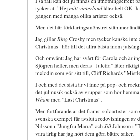
I så fall kan det ju finnas en utnötningseffekt 
tycker att ”Hej
mitt vinterland
låter helt OK. Ja
gånger, med många olika artister också.
Men det här förklaringsmönstret stämmer ändå i
Jag gillar
Bing
Crosby men tycker kanske inte a
Christmas” hör till det allra bästa inom julsån
Och omvänt: Jag har svårt för Carola och är in
Sjögren heller, men deras ”Juletid” låter riktig
melodin som gör sitt till, Cliff Richards ”Mist
I och med det sista är vi inne på pop- och roc
det julmusik också av grupper som hör hemma dä
Wham
med ”Last Christmas”.
Men fortfarande är det främst soloartister som 
svenska exempel får avsluta redovisningen av 
Nilsson i ”Jungfru Maria” och
Jill
Johnson i ”T
vara ärlig har jag hört dem göra bättre saker.