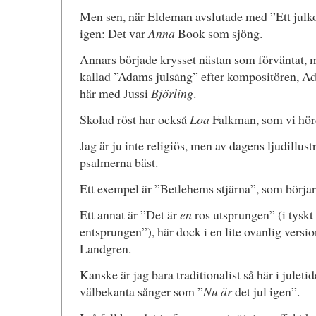
Men sen, när Eldeman avslutade med ”Ett julkort
igen: Det var
Anna
Book som sjöng.
Annars började krysset nästan som förväntat, 
kallad ”Adams julsång” efter kompositören, A
här med Jussi
Björling
.
Skolad röst har också
Loa
Falkman, som vi hörde 
Jag är ju inte religiös, men av dagens ljudillustr
psalmerna bäst.
Ett exempel är ”Betlehems stjärna”, som börjar
Ett annat är ”Det är
en
ros utsprungen” (i tyskt 
entsprungen”), här dock i en lite ovanlig vers
Landgren.
Kanske är jag bara traditionalist så här i juleti
välbekanta sånger som ”
Nu är
det jul igen”.