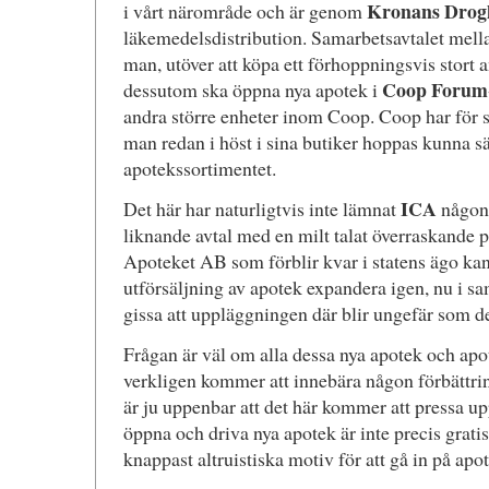
Kronans Drog
i vårt närområde och är genom
läkemedelsdistribution. Samarbetsavtalet mella
man, utöver att köpa ett förhoppningsvis stort a
Coop Forum
dessutom ska öppna nya apotek i
andra större enheter inom Coop. Coop har för 
man redan i höst i sina butiker hoppas kunna säl
apotekssortimentet.
ICA
Det här har naturligtvis inte lämnat
någon r
liknande avtal med en milt talat överraskande 
Apoteket AB som förblir kvar i statens ägo kan 
utförsäljning av apotek expandera igen, nu i 
gissa att uppläggningen där blir ungefär som 
Frågan är väl om alla dessa nya apotek och ap
verkligen kommer att innebära någon förbättri
är ju uppenbar att det här kommer att pressa up
öppna och driva nya apotek är inte precis gratis
knappast altruistiska motiv för att gå in på a