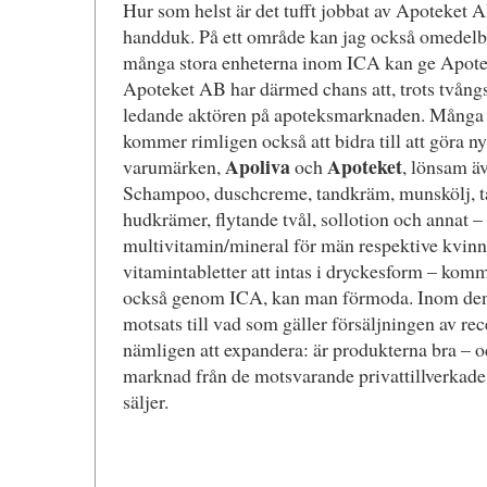
Hur som helst är det tufft jobbat av Apoteket A
handduk. På ett område kan jag också omedelba
många stora enheterna inom ICA kan ge Apote
Apoteket AB har därmed chans att, trots tvångs
ledande aktören på apoteksmarknaden. Många n
kommer rimligen också att bidra till att göra n
Apoliva
Apoteket
varumärken,
och
, lönsam ä
Schampoo, duschcreme, tandkräm, munskölj, tan
hudkrämer, flytande tvål, sollotion och annat –
multivitamin/mineral för män respektive kvin
vitamintabletter att intas i dryckesform – komme
också genom ICA, kan man förmoda. Inom den h
motsats till vad som gäller försäljningen av r
nämligen att expandera: är produkterna bra – o
marknad från de motsvarande privattillverka
säljer.