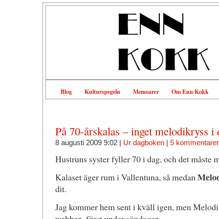
Blog
Kulturspegeln
Memoarer
Om Enn Kokk
På 70-årskalas – inget melodikryss i
8 augusti 2009 9:02 |
Ur dagboken
|
5 kommentarer
Hustruns syster fyller 70 i dag, och det måste m
Melod
Kalaset äger rum i Vallentuna, så medan
dit.
Jag kommer hem sent i kväll igen, men Melodikr
webben, först under söndagen.