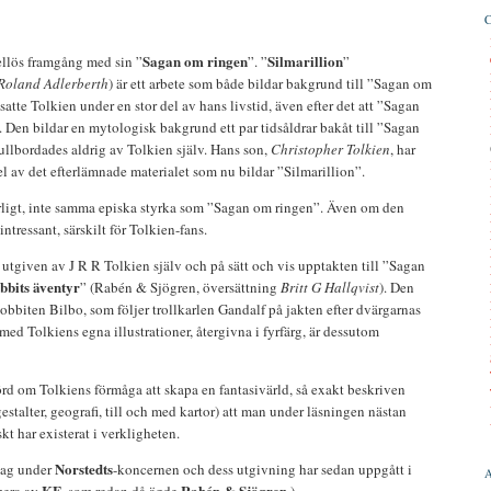
Sagan om ringen
Silmarillion
llös framgång med sin ”
”. ”
”
Roland Adlerberth
) är ett arbete som både bildar bakgrund till ”Sagan om
atte Tolkien under en stor del av hans livstid, även efter det att ”Sagan
 Den bildar en mytologisk bakgrund ett par tidsåldrar bakåt till ”Sagan
ullbordades aldrig av Tolkien själv. Hans son,
Christopher Tolkien
, har
el av det efterlämnade materialet som nu bildar ”Silmarillion”.
turligt, inte samma episka styrka som ”Sagan om ringen”. Även om den
ntressant, särskilt för Tolkien-fans.
 utgiven av J R R Tolkien själv och på sätt och vis upptakten till ”Sagan
bbits äventyr
” (Rabén & Sjögren, översättning
Britt G Hallqvist
). Den
biten Bilbo, som följer trollkarlen Gandalf på jakten efter dvärgarnas
ed Tolkiens egna illustrationer, återgivna i fyrfärg, är dessutom
rd om Tolkiens förmåga att skapa en fantasivärld, så exakt beskriven
estalter, geografi, till och med kartor) att man under läsningen nästan
iskt har existerat i verkligheten.
Norstedts
rlag under
-koncernen och dess utgivning har sedan uppgått i
KF
Rabén & Sjögren