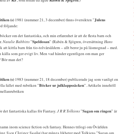
mera av
, som redan då ägde
.)
itiken (s)
Julens
1981 (nummer 21, 3 december) finns översikten ”
ed följande:
 böcker om det fantastiska, och min erfarenhet är att de flesta barn och
Speldosan
r.
Natalie Babbitts
”
” (Rabén & Sjögren, översättning
Hans
ok att kittla barn från tio-tolvårsåldern – allt beror ju på läsmognad – med.
 källa som ger evigt liv. Men vad händer egentligen om man ger
? Bör man det?
itiken (s)
1983 (nummer 21, 18 december) publicerade jag som vanligt en
Böcker ur julklappssäcken
lla fallet med rubriken ”
”. Artikeln innehöll
 mellanrubriken
Sagan om ringen
 det fantastiska kallas för Fantasy.
J R R Tolkiens
”
” är
t namn inom science fiction och fantasy. Hennes trilogi om Övärlden
ning
Sven Christer Swahn
) har många likheter med Tolkiens ”Sagan om