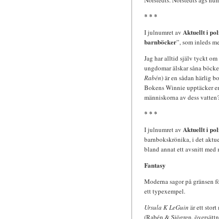
Norstedts. Norstedts ägs nu
* * *
Aktuellt i pol
I julnumret av
barnböcker
”, som inleds m
Jag har alltid själv tyckt om
ungdomar älskar såna böcke
Rabén
) är en sådan härlig b
Bokens Winnie upptäcker en
människorna av dess vatten
* * *
Aktuellt i pol
I julnumret av
barnbokskrönika, i det aktue
bland annat ett avsnitt med
Fantasy
Moderna sagor på gränsen för
ett typexempel.
Ursula K LeGuin
är ett stor
(Rabén & Sjögren, översätt