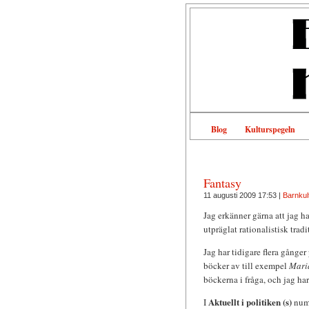
Blog
Kulturspegeln
Fantasy
11 augusti 2009 17:53 |
Barnkul
Jag erkänner gärna att jag ha
utpräglat rationalistisk trad
Jag har tidigare flera gånge
böcker av till exempel
Mari
böckerna i fråga, och jag h
Aktuellt i politiken (s)
I
numm