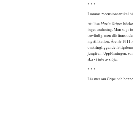
* * *
I samma recensionsartikel h
Att läsa
Maria Gripes
böcker
inget undantag. Man sugs in 
trovärdig, men där finns ock
mystifikation. Året är 1911,
omkringliggande fattigdomen.
jungfrun. Upplösningen, som i
ska vi inte avslöja.
* * *
Läs mer om Gripe och hennes