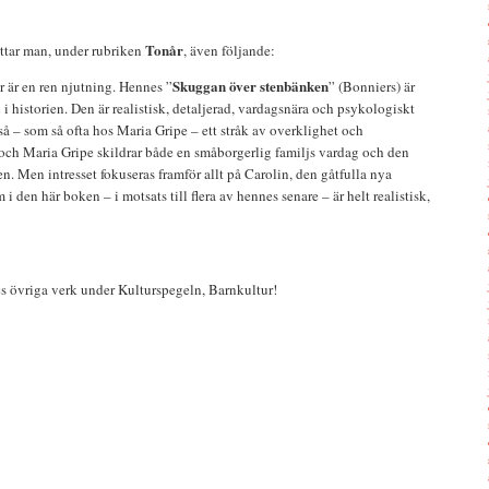
Tonår
ittar man, under rubriken
, även följande:
Skuggan över stenbänken
 är en ren njutning. Hennes ”
” (Bonniers) är
i historien. Den är realistisk, detaljerad, vardagsnära och psykologiskt
så – som så ofta hos Maria Gripe – ett stråk av overklighet och
 och Maria Gripe skildrar både en småborgerlig familjs vardag och den
 Men intresset fokuseras framför allt på Carolin, den gåtfulla nya
 den här boken – i motsats till flera av hennes senare – är helt realistisk,
 övriga verk under Kulturspegeln, Barnkultur!