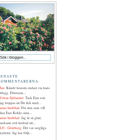
SENASTE
KOMMENTARERNA:
Jan
: Kände honom endast via hans
blogg. Eftersom...
Urban Sjölander
: Tack Enn och
jag hoppas att Du fick med...
anita lindblad
: För den som vill
läsa Enn Kokks sista...
anita lindblad
: Jag är så glad,
tacksam och hedrad att...
LO - Göteborg
: Det var sorgliga
nyheter. Jag har följt...