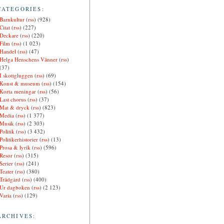
CATEGORIES:
Barnkultur
(
rss
) (928)
Citat
(
rss
) (227)
Deckare
(
rss
) (220)
Film
(
rss
) (1 023)
Handel
(
rss
) (47)
Helga Henschens Vänner
(
rss
)
(37)
I skottgluggen
(
rss
) (69)
Konst & museum
(
rss
) (154)
Korta meningar
(
rss
) (56)
Last chorus
(
rss
) (37)
Mat & dryck
(
rss
) (823)
Media
(
rss
) (1 377)
Musik
(
rss
) (2 303)
Politik
(
rss
) (3 432)
Politikerhistorier
(
rss
) (13)
Prosa & lyrik
(
rss
) (596)
Resor
(
rss
) (315)
Serier
(
rss
) (241)
Teater
(
rss
) (380)
Trädgård
(
rss
) (400)
Ur dagboken
(
rss
) (2 123)
Varia
(
rss
) (129)
ARCHIVES: