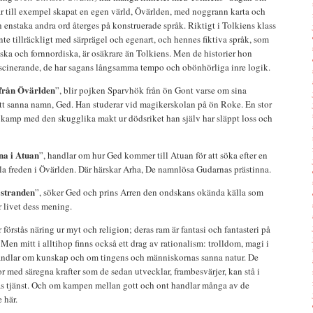
r till exempel skapat en egen värld, Övärlden, med noggrann karta och
enstaka andra ord återges på konstruerade språk. Riktigt i Tolkiens klass
nte tillräckligt med särprägel och egenart, och hennes fiktiva språk, som
tiska och fornnordiska, är osäkrare än Tolkiens. Men de historier hon
ascinerande, de har sagans långsamma tempo och obönhörliga inre logik.
 från Övärlden
”, blir pojken Sparvhök från ön Gont varse om sina
itt sanna namn, Ged. Han studerar vid magikerskolan på ön Roke. En stor
 kamp med den skugglika makt ur dödsriket han själv har släppt loss och
a i Atuan
”, handlar om hur Ged kommer till Atuan för att söka efter en
la freden i Övärlden. Där härskar Arha, De namnlösa Gudarnas prästinna.
 stranden
”, söker Ged och prins Arren den ondskans okända källa som
r livet dess mening.
förstås näring ur myt och religion; deras ram är fantasi och fantasteri på
. Men mitt i alltihop finns också ett drag av rationalism: trolldom, magi i
andlar om kunskap och om tingens och människornas sanna natur. De
med säregna krafter som de sedan utvecklar, frambesvärjer, kan stå i
s tjänst. Och om kampen mellan gott och ont handlar många av de
 här.