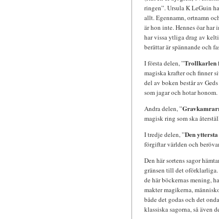
ringen”. Ursula K LeGuin ha
allt. Egennamn, ortnamn och 
är hon inte. Hennes öar har i
har vissa ytliga drag av kel
berättar är spännande och f
Trollkarlen
I första delen, ”
magiska krafter och finner s
del av boken består av Geds
som jagar och hotar honom.
Gravkamrarn
Andra delen, ”
magisk ring som ska återstäl
Den yttersta
I tredje delen, ”
förgiftar världen och beröva
Den här sortens sagor hämtar 
gränsen till det oförklarliga
de här böckernas mening, h
makter magikerna, människor 
både det godas och det onda
klassiska sagorna, så även de