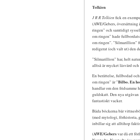
Tolkien
J R R Tolkien
fick en exempe
(AWE/Gebers, översättning
ringen” och samtidigt syssels
om ringen” hade fullbordats.
om ringen”. ”Silmarillion” f
redigerat (och valt ut) den d
”Silmarillion” har, helt na
alltså är mycket läsvärd och i
En berättelse, fullbodad och
Bilbo. En ho
om ringen” är ”
handlar om den fridsamme hob
guldskatt. Den nya utgåvan m
fantastiskt vacker.
Båda böckerna bär vittnesbö
(med mytologi, förhistoria, g
inbillar sig att alltihop fakt
AWE/Gebers
(
var då ett fö