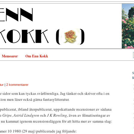
Memoarer
Om Enn Kokk
tur
|
2 kommentarer
r sidor som kan tyckas svårförenliga. Jag tänker och skriver ofta i en
ition men läser också gärna fantasylitteratur.
r publicerat, ibland återpublicerat, uppskattande recensioner av sådana
a Gripe
,
Astrid Lindgren
och
J K Rowling
, även av filmatiseringar av
ar nu kammat igenom recensionsläggen för att hitta mer av samma slag:
er 10 1980 (29 maj) publicerade jag följande: