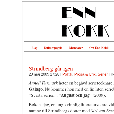
Blog
Kulturspegeln
Memoarer
Om Enn Kokk
Strindberg går igen
29 maj 2009 17:28 |
Politik
,
Prosa & lyrik
,
Serier
|
K
Anneli Furmark
heter en begåvd serietecknare, 
Galago
. Nu kommer hon med en fin liten seri
August och jag
”Svarta serien”: ”
” (2009).
Bokens jag, en ung kvinnlig litteraturvetare vi
namne till Strindbergs dotter med
Siri von Ess