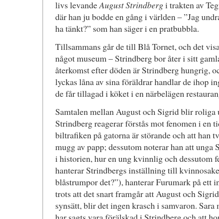
livs levande
August Strindberg
i trakten av Te
där han ju bodde en gång i världen – ”Jag und
ha tänkt?” som han säger i en pratbubbla.
Tillsammans går de till Blå Tornet, och det visar
något museum – Strindberg bor åter i sitt gam
återkomst efter döden är Strindberg hungrig, o
lyckas låna av sina föräldrar handlar de ihop i
de får tillagad i köket i en närbelägen restauran
Samtalen mellan August och Sigrid blir roliga u
Strindberg reagerar förstås mot fenomen i en ti
biltrafiken på gatorna är störande och att han t
mugg av papp; dessutom noterar han att unga 
i historien, hur en ung kvinnlig och dessutom fe
hanterar Strindbergs inställning till kvinnosa
blåstrumpor det?”), hanterar Furumark på ett int
trots att det snart framgår att August och Sigrid
synsätt, blir det ingen krasch i samvaron. Sara
har sagts vara förälskad i Strindberg och att h