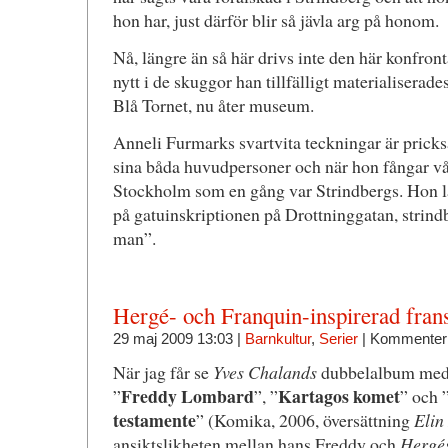
hon har, just därför blir så jävla arg på honom.
Nå, längre än så här drivs inte den här konfron
nytt i de skuggor han tillfälligt materialiserad
Blå Tornet, nu åter museum.
Anneli Furmarks svartvita teckningar är prick
sina båda huvudpersoner och när hon fångar vår
Stockholm som en gång var Strindbergs. Hon lå
på gatuinskriptionen på Drottninggatan, strindb
man”.
Hergé- och Franquin-inspirerad frans
29 maj 2009 13:03 |
Barnkultur
,
Serier
|
Kommenteri
När jag får se
Yves Chalands
dubbelalbum med t
Freddy Lombard
Kartagos komet
”
”, ”
” och 
testamente
” (Komika, 2006, översättning
Elin
ansiktslikheten mellan hans Freddy och
Hergé