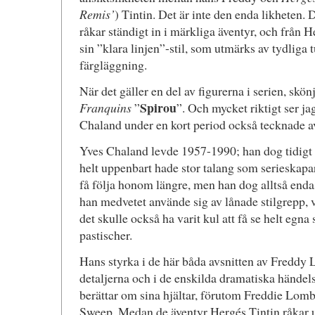
Remis’
) Tintin. Det är inte den enda likheten. 
råkar ständigt in i märkliga äventyr, och från 
sin ”klara linjen”-stil, som utmärks av tydliga 
färgläggning.
När det gäller en del av figurerna i serien, skön
Spirou
Franquins
”
”. Och mycket riktigt ser jag,
Chaland under en kort period också tecknade av
Yves Chaland levde 1957-1990; han dog tidigt 
helt uppenbart hade stor talang som serieskapare
få följa honom längre, men han dog alltså endas
han medvetet använde sig av lånade stilgrepp, 
det skulle också ha varit kul att få se helt egna s
pastischer.
Hans styrka i de här båda avsnitten av Freddy 
detaljerna och i de enskilda dramatiska händels
berättar om sina hjältar, förutom Freddie Lom
Sweep. Medan de äventyr Hergés Tintin råkar ut