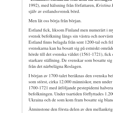
1992), med hälsning från författaren,
Kristina
själv av estlandssvensk börd.
Men låt oss börja från början.
Estland fick, liksom Finland men numerärt i m
svensk befolkning längs sin västra och norvästr
Estland finns belagda från sent 1200-tal och fr
svenskarna kan ha bosatt sig på estniskt område
hörde till det svenska väldet (1561-1721), fick
starkare ställning. De svenskar som bosatte sig
från det närbelägna Roslagen.
I början av 1700-talet beräknas den svenska bef
som störst, cirka 12.000 människor, men under 
1700-1721 med åtföljande pestepidemi halvera
befolkningen. Under tsartiden förflyttades 1.20
Ukraina och de som kom fram bosatte sig blan
Åtminstone den första delen av den mellankrigs