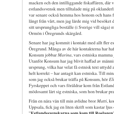
macken och den intilliggande fiskaffären, där 
estlandssvensk men tilltalade mig på oklanderl
var senare också hemma hos honom och hans fru
långt från vårt, men jag lärde mig vid besöket 
sitt ursprungliga boställe (i Sverige vill säga)
Ormön i Öregrunds skärgård.
Senare har jag kommit i kontakt med allt fler es
Öregrund. Många av de här kontakterna har ha
Konsum jobbar
Marina
, vars estniska mamma j
Utanför Konsum har jag blivit haffad av männi
ursprung, vilka har velat få estnisk text uttydd 
helt korrekt – har antagit kan estniska. Till m
som jag också brukar träffa på Konsum, hör
El
Fyrskeppet och vars föräldrar kom från Estland
mödosamt lärt sig estniska, som hon brukar pra
Från en nära vän till min avlidne bror
Matti
, k
Uppsala, fick jag en liten skrift som kastar ljus ö
Estlandssvenskarna som kom till Roslagen
”