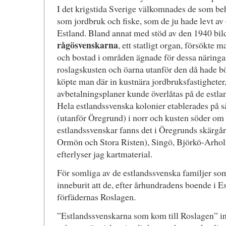
I det krigstida Sverige välkomnades de som beh
som jordbruk och fiske, som de ju hade levt av 
Estland. Bland annat med stöd av den 1940 bi
rågösvenskarna
, ett statligt organ, försökte 
och bostad i områden ägnade för dessa näringar
roslagskusten och öarna utanför den då hade bör
köpte man där in kustnära jordbruksfastigheter
avbetalningsplaner kunde överlåtas på de estla
Hela estlandssvenska kolonier etablerades på s
(utanför Öregrund) i norr och kusten söder om 
estlandssvenskar fanns det i Öregrunds skärgår
Ormön och Stora Risten), Singö, Björkö-Arho
efterlyser jag kartmaterial.
För somliga av de estlandssvenska familjer so
inneburit att de, efter århundradens boende i Es
förfädernas Roslagen.
”Estlandssvenskarna som kom till Roslagen” in