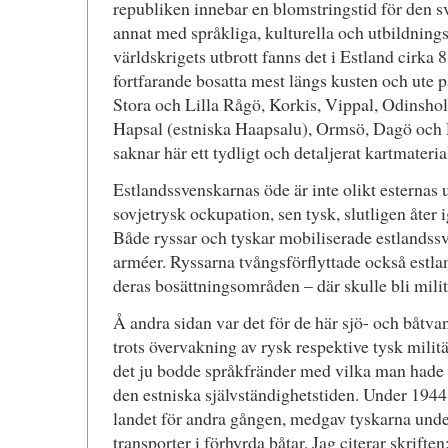
republiken innebar en blomstringstid för den s
annat med språkliga, kulturella och utbildning
världskrigets utbrott fanns det i Estland cirka 
fortfarande bosatta mest längs kusten och ute p
Stora och Lilla Rågö, Korkis, Vippal, Odinsho
Hapsal (estniska Haapsalu), Ormsö, Dagö och 
saknar här ett tydligt och detaljerat kartmaterial
Estlandssvenskarnas öde är inte olikt esternas 
sovjetrysk ockupation, sen tysk, slutligen åter 
Både ryssar och tyskar mobiliserade estlandssv
arméer. Ryssarna tvångsförflyttade också estlan
deras bosättningsområden – där skulle bli mil
Å andra sidan var det för de här sjö- och båtvana
trots övervakning av rysk respektive tysk militär,
det ju bodde språkfränder med vilka man hade h
den estniska självständighetstiden. Under 1944,
landet för andra gången, medgav tyskarna und
transporter i förhyrda båtar. Jag citerar skriften