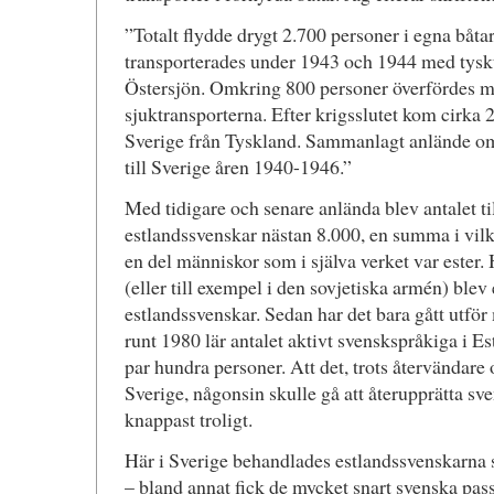
”Totalt flydde drygt 2.700 personer i egna båt
transporterades under 1943 och 1944 med tyskt t
Östersjön. Omkring 800 personer överfördes m
sjuktransporterna. Efter krigsslutet kom cirka 2
Sverige från Tyskland. Sammanlagt anlände om
till Sverige åren 1940-1946.”
Med tidigare och senare anlända blev antalet ti
estlandssvenskar nästan 8.000, en summa i vilk
en del människor som i själva verket var ester. 
(eller till exempel i den sovjetiska armén) blev 
estlandssvenskar. Sedan har det bara gått utför
runt 1980 lär antalet aktivt svenskspråkiga i Est
par hundra personer. Att det, trots återvändare 
Sverige, någonsin skulle gå att återupprätta sve
knappast troligt.
Här i Sverige behandlades estlandssvenskarn
– bland annat fick de mycket snart svenska pa