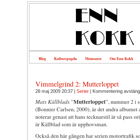
Blog
Kulturspegeln
Memoarer
Om Enn Kokk
Vimmelgrind 2: Mutterloppet
28 maj 2009 20:37 |
Serier
|
Kommentering avstäng
Mutterloppet
Mats Källblads
”
”, nummer 2 i s
(Bonnier Carlsen, 2000), är det andra albumet 
noterar genast att hans tecknarstil är så pass ori
är Källblad som är upphovsman.
Också den här gången har serien motortrafik s